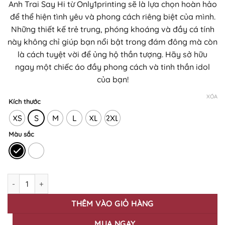
Anh Trai Say Hi từ Only1printing sẽ là lựa chọn hoàn hảo
250.000₫
để thể hiện tình yêu và phong cách riêng biệt của mình.
đến
Những thiết kế trẻ trung, phóng khoáng và đầy cá tính
310.000₫
này không chỉ giúp bạn nổi bật trong đám đông mà còn
là cách tuyệt vời để ủng hộ thần tượng. Hãy sở hữu
ngay một chiếc áo đầy phong cách và tinh thần idol
của bạn!
XÓA
Kích thước
XS
S
M
L
XL
2XL
Màu sắc
BST Áo thun Anh Trai Say Hi - Hình In KTS Cao Cấp - Quang Hùn
THÊM VÀO GIỎ HÀNG
MUA NGAY