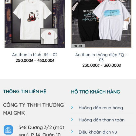
Áo thun in thông điệp FQ –
Áo thun in hình JM – 02
03
Khoảng
250.000
₫
–
430.000
₫
giá:
Khoảng
230.000
₫
–
360.000
₫
từ
giá:
250.000₫
từ
đến
230.000
430.000₫
đến
360.000
THÔNG TIN LIÊN HỆ
HỖ TRỢ KHÁCH HÀNG
CÔNG TY TNHH THƯƠNG
Hướng dẫn mua hàng
MẠI GMK
Hướng dẫn thanh toán
548 Đường 3/2 (mặt
Điều khoản dịch vụ
sau), P. 14, Quận 10,