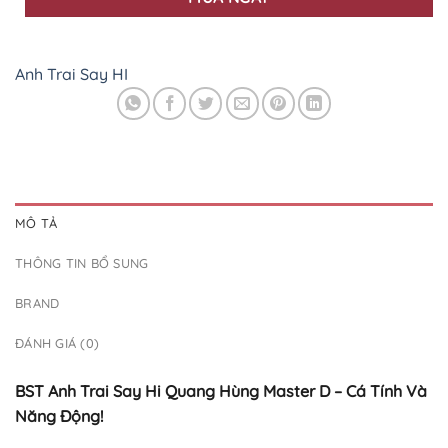
Anh Trai Say HI
MÔ TẢ
THÔNG TIN BỔ SUNG
BRAND
ĐÁNH GIÁ (0)
BST Anh Trai Say Hi Quang Hùng Master D – Cá Tính Và
Năng Động!