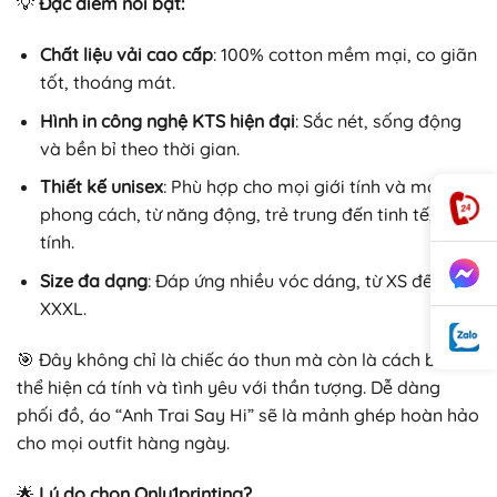
💡
Đặc điểm nổi bật:
Chất liệu vải cao cấp
: 100% cotton mềm mại, co giãn
tốt, thoáng mát.
Hình in công nghệ KTS hiện đại
: Sắc nét, sống động
và bền bỉ theo thời gian.
Thiết kế unisex
: Phù hợp cho mọi giới tính và mọi
phong cách, từ năng động, trẻ trung đến tinh tế, cá
tính.
Size đa dạng
: Đáp ứng nhiều vóc dáng, từ XS đến
XXXL.
🎯 Đây không chỉ là chiếc áo thun mà còn là cách bạn
thể hiện cá tính và tình yêu với thần tượng. Dễ dàng
phối đồ, áo “Anh Trai Say Hi” sẽ là mảnh ghép hoàn hảo
cho mọi outfit hàng ngày.
🌟
Lý do chọn Only1printing?