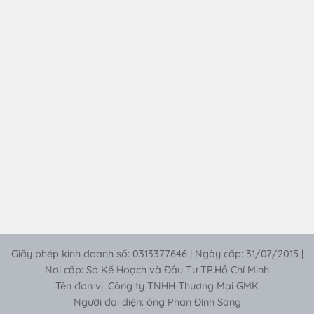
Giấy phép kinh doanh số: 0313377646 | Ngày cấp: 31/07/2015 |
Nơi cấp: Sở Kế Hoạch và Đầu Tư TP.Hồ Chí Minh
Tên đơn vị: Công ty TNHH Thương Mại GMK
Người đại diện: ông Phan Đình Sang