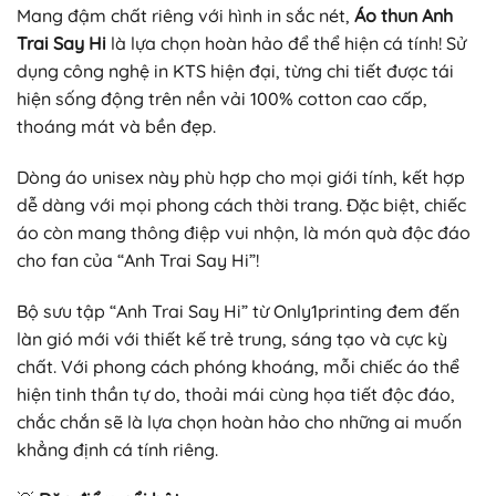
Mang đậm chất riêng với hình in sắc nét,
Áo thun Anh
Trai Say Hi
là lựa chọn hoàn hảo để thể hiện cá tính! Sử
dụng công nghệ in KTS hiện đại, từng chi tiết được tái
hiện sống động trên nền vải 100% cotton cao cấp,
thoáng mát và bền đẹp.
Dòng áo unisex này phù hợp cho mọi giới tính, kết hợp
dễ dàng với mọi phong cách thời trang. Đặc biệt, chiếc
áo còn mang thông điệp vui nhộn, là món quà độc đáo
cho fan của “Anh Trai Say Hi”!
Bộ sưu tập “Anh Trai Say Hi” từ Only1printing đem đến
làn gió mới với thiết kế trẻ trung, sáng tạo và cực kỳ
chất. Với phong cách phóng khoáng, mỗi chiếc áo thể
hiện tinh thần tự do, thoải mái cùng họa tiết độc đáo,
chắc chắn sẽ là lựa chọn hoàn hảo cho những ai muốn
khẳng định cá tính riêng.