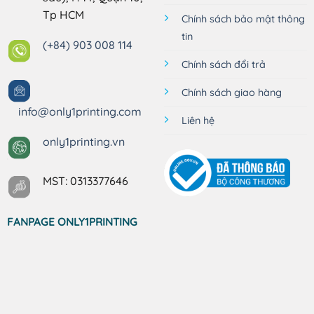
Tp HCM
Chính sách bảo mật thông
tin
(+84) 903 008 114
Chính sách đổi trả
Chính sách giao hàng
info@only1printing.com
Liên hệ
only1printing.vn
MST: 0313377646
FANPAGE ONLY1PRINTING