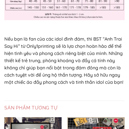
Nếu bạn là fan của các idol đình đám, thì BST “Anh Trai
Say Hi” từ Only1printing sẽ là lựa chọn hoàn hảo để thể
hiện tình yêu và phong cách riêng biệt của mình. Những
thiết kế trẻ trung, phóng khoáng và đầy cá tính này
không chỉ giúp bạn nổi bật trong đám đông mà còn là
cách tuyệt vời để ủng hộ thần tượng. Hãy sở hữu ngay
một chiếc áo đầy phong cách và tinh thần idol của bạn!
SẢN PHẨM TƯƠNG TỰ