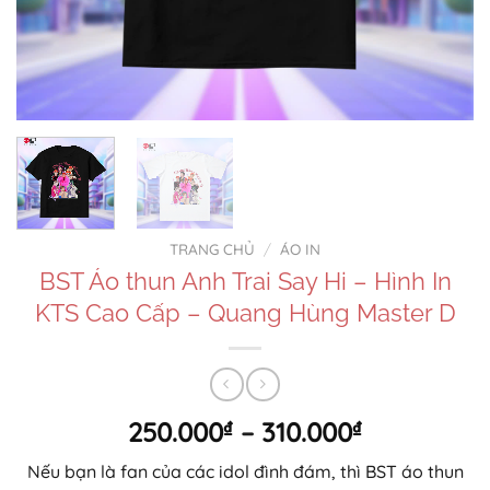
TRANG CHỦ
/
ÁO IN
BST Áo thun Anh Trai Say Hi – Hình In
KTS Cao Cấp – Quang Hùng Master D
Khoảng
250.000
₫
–
310.000
₫
giá:
Nếu bạn là fan của các idol đình đám, thì BST áo thun
từ