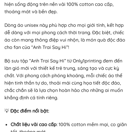
hiện sống động trên nền vải 100% cotton cao cấp,
thoáng mát và bền đẹp.
Dòng áo unisex này phù hợp cho mọi giới tính, kết hợp
dễ dàng với mọi phong cách thời trang. Đặc biệt, chiếc
áo còn mang thông điệp vui nhộn, là món quà độc đáo
cho fan của “Anh Trai Say Hi”!
Bộ sưu tập “Anh Trai Say Hi” từ Only1printing đem đến
làn gió mới với thiết kế trẻ trung, sáng tạo và cực kỳ
chất. Với phong cách phóng khoáng, mỗi chiếc áo thể
hiện tinh thần tự do, thoải mái cùng họa tiết độc đáo,
chắc chắn sẽ là lựa chọn hoàn hảo cho những ai muốn
khẳng định cá tính riêng.
💡
Đặc điểm nổi bật:
Chất liệu vải cao cấp
: 100% cotton mềm mại, co giãn
tốt, thoáng mát.