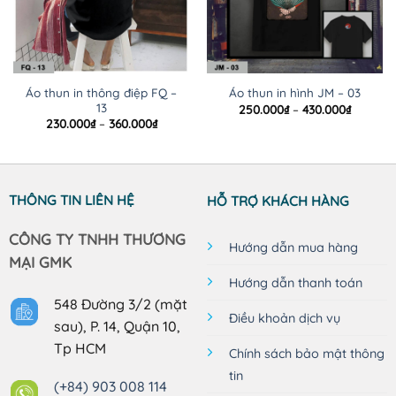
Áo thun in thông điệp FQ –
Áo thun in hình JM – 03
13
Khoảng
250.000
₫
–
430.000
₫
giá:
Khoảng
230.000
₫
–
360.000
₫
từ
giá:
250.000
từ
đến
230.000₫
430.000
đến
360.000₫
THÔNG TIN LIÊN HỆ
HỖ TRỢ KHÁCH HÀNG
CÔNG TY TNHH THƯƠNG
Hướng dẫn mua hàng
MẠI GMK
Hướng dẫn thanh toán
548 Đường 3/2 (mặt
Điều khoản dịch vụ
sau), P. 14, Quận 10,
Tp HCM
Chính sách bảo mật thông
tin
(+84) 903 008 114