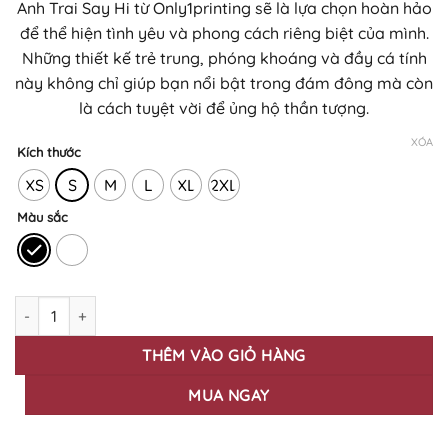
Anh Trai Say Hi từ Only1printing sẽ là lựa chọn hoàn hảo
250.000₫
để thể hiện tình yêu và phong cách riêng biệt của mình.
đến
Những thiết kế trẻ trung, phóng khoáng và đầy cá tính
310.000₫
này không chỉ giúp bạn nổi bật trong đám đông mà còn
là cách tuyệt vời để ủng hộ thần tượng.
XÓA
Kích thước
XS
S
M
L
XL
2XL
Màu sắc
BST Áo thun Anh Trai Say Hi - Nicky - Hình In KTS Cao Cấp số lư
THÊM VÀO GIỎ HÀNG
MUA NGAY