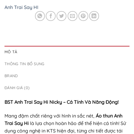
Anh Trai Say HI
MÔ TẢ
THÔNG TIN BỔ SUNG
BRAND
ĐÁNH GIÁ (0)
BST Anh Trai Say Hi Nicky – Cá Tính Và Năng Động!
Mang đậm chất riêng với hình in sắc nét,
Áo thun Anh
Trai Say Hi
là lựa chọn hoàn hảo để thể hiện cá tính! Sử
dụng công nghệ in KTS hiện đại, từng chi tiết được tái