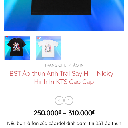
TRANG CHỦ
/
ÁO IN
BST Áo thun Anh Trai Say Hi – Nicky –
Hình In KTS Cao Cấp
Khoảng
250.000
₫
–
310.000
₫
giá:
Nếu bạn là fan của các idol đình đám, thì BST áo thun
từ