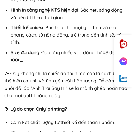
Hình in công nghệ KTS hiện đại
: Sắc nét, sống động
và bền bỉ theo thời gian.
Thiết kế unisex
: Phù hợp cho mọi giới tính và mọi
phong cách, từ năng động, trẻ trung đến tinh tế, cá
tính.
Size đa dạng
: Đáp ứng nhiều vóc dáng, từ XS đến
XXXL.
🎯 Đây không chỉ là chiếc áo thun mà còn là cách bạn
thể hiện cá tính và tình yêu với thần tượng. Dễ dàng
phối đồ, áo “Anh Trai Say Hi” sẽ là mảnh ghép hoàn hảo
cho mọi outfit hàng ngày.
🌟
Lý do chọn Only1printing?
Cam kết chất lượng từ thiết kế đến thành phẩm.