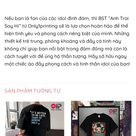
Nếu bạn là fan của các idol đình đám, thì BST “Anh Trai
Say Hi” từ Only1printing sẽ là lựa chọn hoàn hảo để thể
hiện tình yêu và phong cách riêng biệt của mình. Những
thiết kế trẻ trung, phóng khoáng và đầy cá tính này
không chỉ giúp bạn nổi bật trong đám đông mà còn là
cách tuyệt vời để ủng hộ thần tượng. Hãy sở hữu ngay
một chiếc áo đầy phong cách và tinh thần idol của bạn!
SẢN PHẨM TƯƠNG TỰ