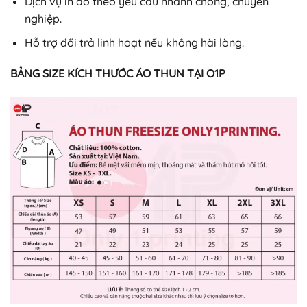
Dịch vụ in áo theo yêu cầu nhanh chóng, chuyên
nghiệp.
Hỗ trợ đổi trả linh hoạt nếu không hài lòng.
BẢNG SIZE KÍCH THƯỚC ÁO THUN TẠI O1P