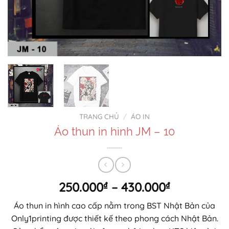
TRANG CHỦ
/
ÁO IN
Áo thun in hình JM – 10
Khoảng
250.000
₫
–
430.000
₫
giá:
Áo thun in hình cao cấp nằm trong BST Nhật Bản của
từ
Only1printing được thiết kế theo phong cách Nhật Bản.
250.000₫