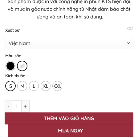
Sản phẩm được in với công nghệ in phun KTS hiện đại
đến
và mực in gốc nước chính hãng từ Nhật đảm bảo chất
430.000₫
lượng và an toàn khi sử dụng.
XÓA
Xuất xứ
Màu sắc
Kích thước
S
M
L
XL
XXL
Áo thun in hình JM - 10 số lượng
THÊM VÀO GIỎ HÀNG
MUA NGAY