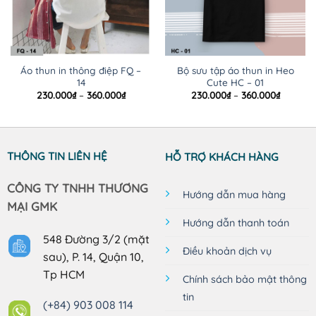
Áo thun in thông điệp FQ –
Bộ sưu tập áo thun in Heo
14
Cute HC – 01
Khoảng
Khoảng
230.000
₫
–
360.000
₫
230.000
₫
–
360.000
₫
giá:
giá:
từ
từ
230.000₫
230.000
đến
đến
360.000₫
360.000
THÔNG TIN LIÊN HỆ
HỖ TRỢ KHÁCH HÀNG
CÔNG TY TNHH THƯƠNG
Hướng dẫn mua hàng
MẠI GMK
Hướng dẫn thanh toán
548 Đường 3/2 (mặt
Điều khoản dịch vụ
sau), P. 14, Quận 10,
Tp HCM
Chính sách bảo mật thông
tin
(+84) 903 008 114