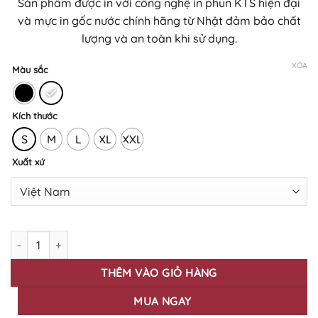
Sản phẩm được in với công nghệ in phun KTS hiện đại
đến
và mực in gốc nước chính hãng từ Nhật đảm bảo chất
430.000₫
lượng và an toàn khi sử dụng.
XÓA
Màu sắc
Kích thước
S
M
L
XL
XXL
Xuất xứ
Áo thun in hình JM - 11 số lượng
THÊM VÀO GIỎ HÀNG
MUA NGAY