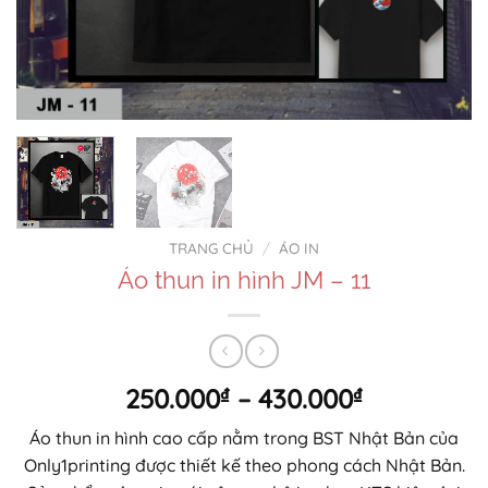
TRANG CHỦ
/
ÁO IN
Áo thun in hình JM – 11
Khoảng
250.000
₫
–
430.000
₫
giá:
Áo thun in hình cao cấp nằm trong BST Nhật Bản của
từ
Only1printing được thiết kế theo phong cách Nhật Bản.
250.000₫