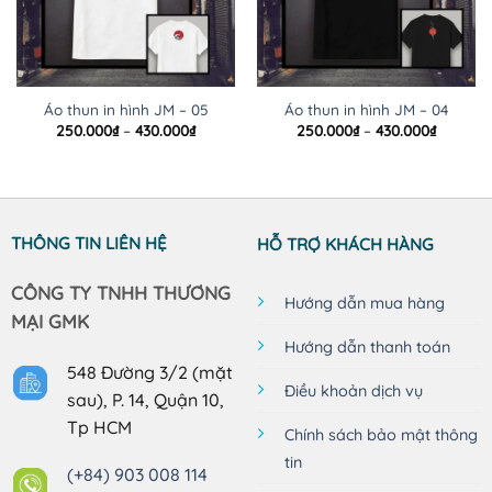
Áo thun in hình JM – 05
Áo thun in hình JM – 04
Khoảng
Khoảng
250.000
₫
–
430.000
₫
250.000
₫
–
430.000
₫
giá:
giá:
từ
từ
250.000₫
250.000
đến
đến
430.000₫
430.000
THÔNG TIN LIÊN HỆ
HỖ TRỢ KHÁCH HÀNG
CÔNG TY TNHH THƯƠNG
Hướng dẫn mua hàng
MẠI GMK
Hướng dẫn thanh toán
548 Đường 3/2 (mặt
Điều khoản dịch vụ
sau), P. 14, Quận 10,
Tp HCM
Chính sách bảo mật thông
tin
(+84) 903 008 114