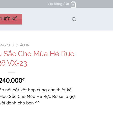
Giỏ hàng /
0
₫
0
HIẾT KẾ
ANG CHỦ
/
ÁO IN
u Sắc Cho Mùa Hè Rực
Rỡ VX-23
240.000
₫
o nổi bật kết hợp cùng các thiết kế
n Màu Sắc Cho Mùa Hè Rực Rỡ sẽ là gợi
 vời dành cho bạn ^^