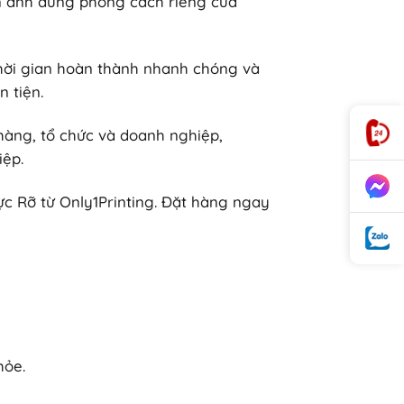
n ánh đúng phong cách riêng của
Thời gian hoàn thành nhanh chóng và
 tiện.
hàng, tổ chức và doanh nghiệp,
iệp.
c Rỡ từ Only1Printing. Đặt hàng ngay
hỏe.