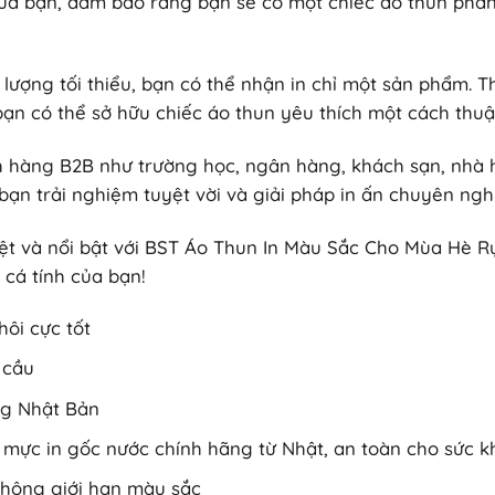
của bạn, đảm bảo rằng bạn sẽ có một chiếc áo thun phả
 lượng tối thiểu, bạn có thể nhận in chỉ một sản phẩm. 
ạn có thể sở hữu chiếc áo thun yêu thích một cách thuận
ch hàng B2B như trường học, ngân hàng, khách sạn, nhà 
ạn trải nghiệm tuyệt vời và giải pháp in ấn chuyên ngh
ệt và nổi bật với BST Áo Thun In Màu Sắc Cho Mùa Hè Rự
cá tính của bạn!
ôi cực tốt
 cầu
ng Nhật Bản
ới mực in gốc nước chính hãng từ Nhật, an toàn cho sức k
không giới hạn màu sắc