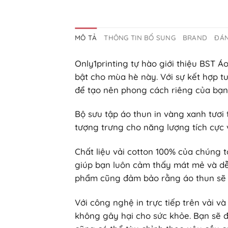
MÔ TẢ
THÔNG TIN BỔ SUNG
BRAND
ĐÁN
Only1printing tự hào giới thiệu BST 
bật cho mùa hè này. Với sự kết hợp t
để tạo nên phong cách riêng của bạn
Bộ sưu tập áo thun in vàng xanh tươi t
tượng trưng cho năng lượng tích cực v
Chất liệu vải cotton 100% của chúng 
giúp bạn luôn cảm thấy mát mẻ và dễ
phẩm cũng đảm bảo rằng áo thun sẽ tồ
Với công nghệ in trực tiếp trên vải 
không gây hại cho sức khỏe. Bạn sẽ đ