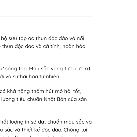
 bộ sưu tập áo thun độc đáo và nổi
 thun độc đáo và cá tính, hoàn hảo
 sự sáng tạo. Màu sắc vàng tươi rực rỡ
i và sự hài hòa tự nhiên.
có khả năng thấm hút mồ hôi tốt,
 lượng tiêu chuẩn Nhật Bản của sản
chất lượng in sẽ đạt chuẩn màu sắc và
 sắc và thiết kế độc đáo. Chúng tôi