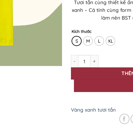
Tươi tắn cùng thiết kế ấ
xanh – Cá tính cùng form á
làm nên BST 
Kích thước
S
M
L
XL
Áo Thun In Màu Sắc Cho Mùa 
THÊ
Vàng xanh tươi tắn