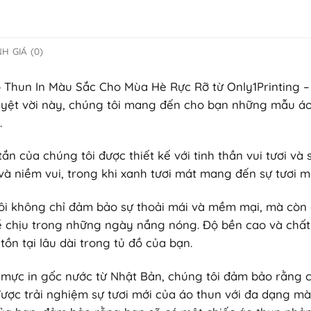
H GIÁ (0)
Áo Thun In Màu Sắc Cho Mùa Hè Rực Rỡ từ Only1Printing –
uyệt vời này, chúng tôi mang đến cho bạn những mẫu áo
.
ắn của chúng tôi được thiết kế với tinh thần vui tươi và
à niềm vui, trong khi xanh tươi mát mang đến sự tươi mớ
tôi không chỉ đảm bảo sự thoải mái và mềm mại, mà còn 
 chịu trong những ngày nắng nóng. Độ bền cao và chất
n tại lâu dài trong tủ đồ của bạn.
và mực in gốc nước từ Nhật Bản, chúng tôi đảm bảo rằng 
ược trải nghiệm sự tươi mới của áo thun với đa dạng màu