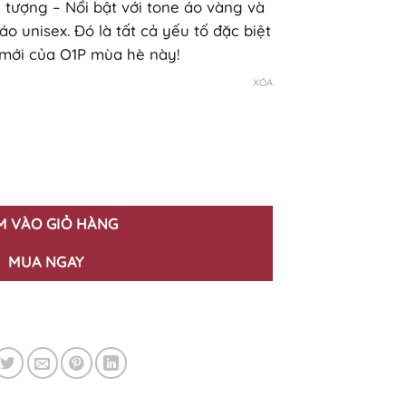
n tượng – Nổi bật với tone áo vàng và
o unisex. Đó là tất cả yếu tố đặc biệt
mới của O1P mùa hè này!
XÓA
Hè Rực Rỡ VX-23 số lượng
M VÀO GIỎ HÀNG
MUA NGAY