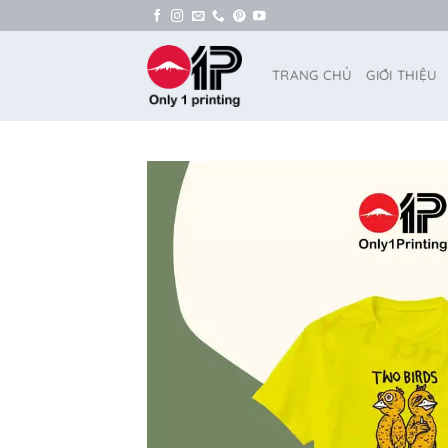
Bỏ
qua
nội
TRANG CHỦ
GIỚI THIỆU
dung