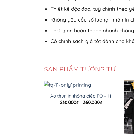
Thiết kế độc đáo, tuỳ chỉnh theo 
Không yêu cầu số lượng, nhận in c
Thời gian hoàn thành nhanh chóng,
Có chính sách giá tốt dành cho k
SẢN PHẨM TƯƠNG TỰ
Áo thun in thông điệp FQ – 11
Khoảng
230.000
₫
–
360.000
₫
giá:
từ
230.000₫
đến
360.000₫