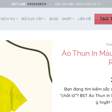
HOTLINE:
0903008114
GIỜ LÀM VIỆC: 8:00-17:00 T2-T7
TẠO T
DỊCH VỤ
BỘ SƯU TẬP
BLOG
SHOP
LIÊN HỆ
TR
Áo Thun In Mà
Bạn đang tìm kiếm sắc á
“chất lừ”? BST Áo Thun I
ý tuyệt