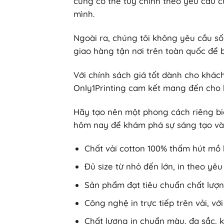
cũng có thể tùy chỉnh theo yêu cầu 
mình.
Ngoài ra, chúng tôi không yêu cầu số
giao hàng tận nơi trên toàn quốc để b
Với chính sách giá tốt dành cho khá
Only1Printing cam kết mang đến cho b
Hãy tạo nên một phong cách riêng bi
hôm nay để khám phá sự sáng tạo và 
Chất vải cotton 100% thấm hút mồ h
Đủ size từ nhỏ đến lớn, in theo yêu
Sản phẩm đạt tiêu chuẩn chất lượ
Công nghệ in trực tiếp trên vải, v
Chất lượng in chuẩn màu, đa sắc, 