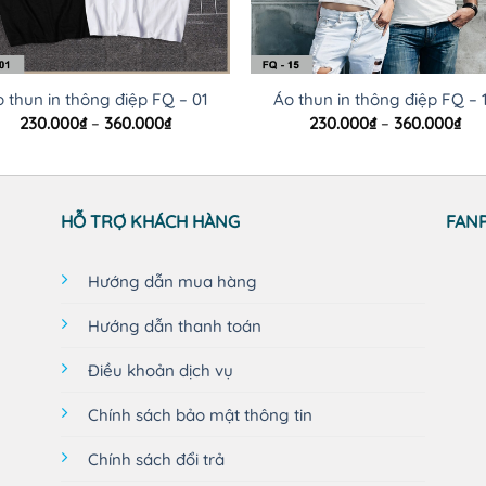
 thun in thông điệp FQ – 01
Áo thun in thông điệp FQ – 
Khoảng
Kh
230.000
₫
–
360.000
₫
230.000
₫
–
360.000
₫
giá:
giá
từ
từ
230.000₫
230
đến
đế
360.000₫
360
HỖ TRỢ KHÁCH HÀNG
FAN
Hướng dẫn mua hàng
Hướng dẫn thanh toán
Điều khoản dịch vụ
Chính sách bảo mật thông tin
Chính sách đổi trả