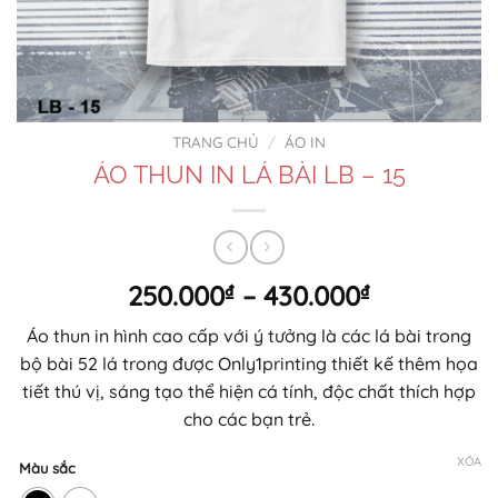
TRANG CHỦ
/
ÁO IN
ÁO THUN IN LÁ BÀI LB – 15
Khoảng
250.000
₫
–
430.000
₫
giá:
Áo thun in hình cao cấp với ý tưởng là các lá bài trong
từ
bộ bài 52 lá trong được Only1printing thiết kế thêm họa
250.000₫
tiết thú vị, sáng tạo thể hiện cá tính, độc chất thích hợp
đến
cho các bạn trẻ.
430.000₫
XÓA
Màu sắc