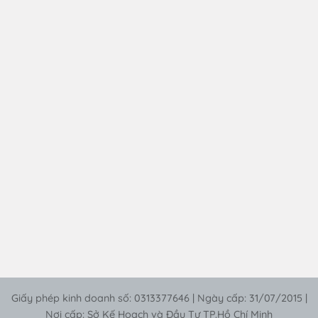
Giấy phép kinh doanh số: 0313377646 | Ngày cấp: 31/07/2015 |
Nơi cấp: Sở Kế Hoạch và Đầu Tư TP.Hồ Chí Minh