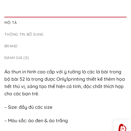
MÔ TẢ
THÔNG TIN BỔ SUNG
BRAND
ĐÁNH GIÁ (0)
Áo thun in hình cao cấp với ý tưởng là các lá bài trong
bộ bài 52 lá trong được Only1printing thiết kế thêm họa
tiết thú vị, sáng tạo thể hiện cá tính, độc chất thích hợp
cho các bạn trẻ.
– Size: đầy đủ các size
– Màu sắc: áo đen & áo trắng