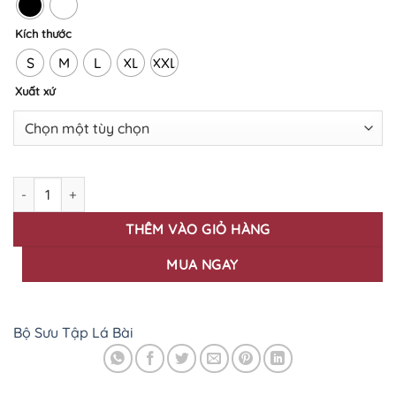
Kích thước
S
M
L
XL
XXL
Xuất xứ
ÁO THUN IN LÁ BÀI LB - 15 số lượng
THÊM VÀO GIỎ HÀNG
MUA NGAY
Bộ Sưu Tập Lá Bài