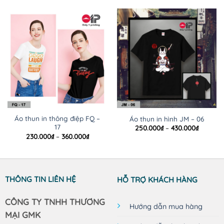
Áo thun in thông điệp FQ –
Áo thun in hình JM – 06
17
Khoảng
250.000
₫
–
430.000
₫
giá:
Khoảng
230.000
₫
–
360.000
₫
từ
giá:
250.000
từ
đến
230.000₫
430.000
đến
360.000₫
THÔNG TIN LIÊN HỆ
HỖ TRỢ KHÁCH HÀNG
CÔNG TY TNHH THƯƠNG
Hướng dẫn mua hàng
MẠI GMK