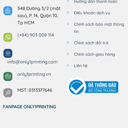
Hướng dẫn thanh toán
548 Đường 3/2 (mặt
Điều khoản dịch vụ
sau), P. 14, Quận 10,
Tp HCM
Chính sách bảo mật thông
tin
(+84) 903 008 114
Chính sách đổi trả
Chính sách giao hàng
info@only1printing.com
Liên hệ
only1printing.vn
MST: 0313377646
FANPAGE ONLY1PRINTING