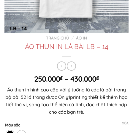
TRANG CHỦ
/
ÁO IN
ÁO THUN IN LÁ BÀI LB – 14
Khoảng
250.000
₫
–
430.000
₫
giá:
Áo thun in hình cao cấp với ý tưởng là các lá bài trong
từ
bộ bài 52 lá trong được Only1printing thiết kế thêm họa
250.000₫
tiết thú vị, sáng tạo thể hiện cá tính, độc chất thích hợp
đến
cho các bạn trẻ.
430.000₫
XÓA
Màu sắc