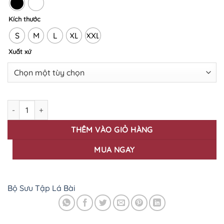
Kích thước
S
M
L
XL
XXL
Xuất xứ
ÁO THUN IN LÁ BÀI LB - 14 số lượng
THÊM VÀO GIỎ HÀNG
MUA NGAY
Bộ Sưu Tập Lá Bài