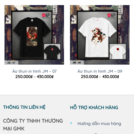
Áo thun in hình JM – 07
Áo thun in hình JM – 09
Khoảng
Khoảng
250.000
₫
–
430.000
₫
250.000
₫
–
430.000
₫
giá:
giá:
từ
từ
250.000₫
250.000
đến
đến
430.000₫
430.000
THÔNG TIN LIÊN HỆ
HỖ TRỢ KHÁCH HÀNG
CÔNG TY TNHH THƯƠNG
Hướng dẫn mua hàng
MẠI GMK