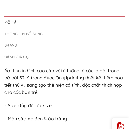
MÔ TẢ
THÔNG TIN BỔ SUNG
BRAND
ĐÁNH GIÁ (0)
Áo thun in hình cao cấp với ý tưởng là các lá bài trong
bộ bài 52 lá trong được Only1printing thiết kế thêm họa
tiết thú vị, sáng tạo thể hiện cá tính, độc chất thích hợp
cho các bạn trẻ.
– Size: đầy đủ các size
– Màu sắc: áo đen & áo trắng