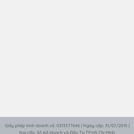
Giấy phép kinh doanh số: 0313377646 | Ngày cấp: 31/07/2015 |
Nơi cấp: Sở Kế Hoạch và Đầu Tư TP.Hồ Chí Minh