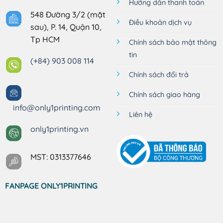
Hướng dẫn thanh toán
548 Đường 3/2 (mặt
Điều khoản dịch vụ
sau), P. 14, Quận 10,
Tp HCM
Chính sách bảo mật thông
tin
(+84) 903 008 114
Chính sách đổi trả
Chính sách giao hàng
info@only1printing.com
Liên hệ
only1printing.vn
MST: 0313377646
FANPAGE ONLY1PRINTING