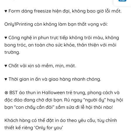
♥ Form dáng freesize hiện đại, không bao giờ lỗi mốt.
Only1Printing còn không làm bạn thất vọng với:
♥ Công nghệ in phun trực tiếp không trôi màu, không
bong tróc, an toàn cho sức khỏe, thân thiện với môi
trường.
♥ Chất vải xịn sò mềm, mịn, mát.
♥ Thời gian in ấn và giao hàng nhanh chóng.
⊗ BST áo thun in Halloween trẻ trung, phong cách và
độc đáo đang chờ đợi bạn. Rủ ngay “người ấy” hay hội
bạn “con chấy cắn đôi” sắm sửa đi lễ hội thôi nào!
Khách hàng có thể đặt in áo theo yêu cầu, tùy chỉnh
thiết kế riêng ‘Only for you’