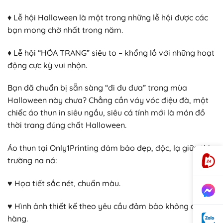
♦ Lễ hội Halloween là một trong những lễ hội được các
bạn mong chờ nhất trong năm.
♦ Lễ hội “HÓA TRANG” siêu to – khổng lồ với những hoạt
động cực kỳ vui nhộn.
Bạn đã chuẩn bị sẵn sàng “đi đu đưa” trong mùa
Halloween này chưa? Chẳng cần váy vóc điệu đà, một
chiếc áo thun in siêu ngầu, siêu cá tính mới là món đồ
thời trang đúng chất Halloween.
Áo thun tại Only1Printing đảm bảo đẹp, độc, lạ giữa thị
trường na ná:
♥ Họa tiết sắc nét, chuẩn màu.
♥ Hình ảnh thiết kế theo yêu cầu đảm bảo không đụng
hàng.