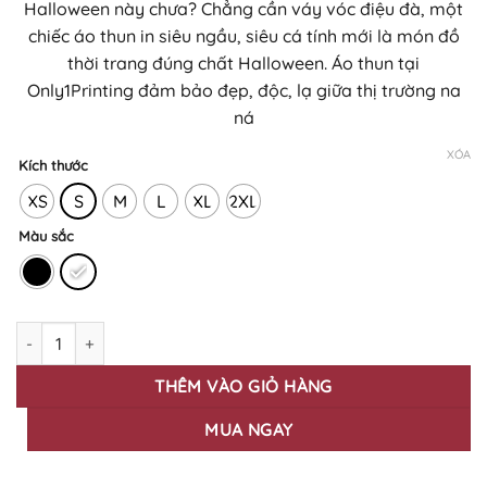
Halloween này chưa? Chẳng cần váy vóc điệu đà, một
240.000₫
chiếc áo thun in siêu ngầu, siêu cá tính mới là món đồ
đến
thời trang đúng chất Halloween. Áo thun tại
290.000₫
Only1Printing đảm bảo đẹp, độc, lạ giữa thị trường na
ná
XÓA
Kích thước
XS
S
M
L
XL
2XL
Màu sắc
Áo Thun In Họa Tiết HALLOWEEN HW-57 số lượng
THÊM VÀO GIỎ HÀNG
MUA NGAY