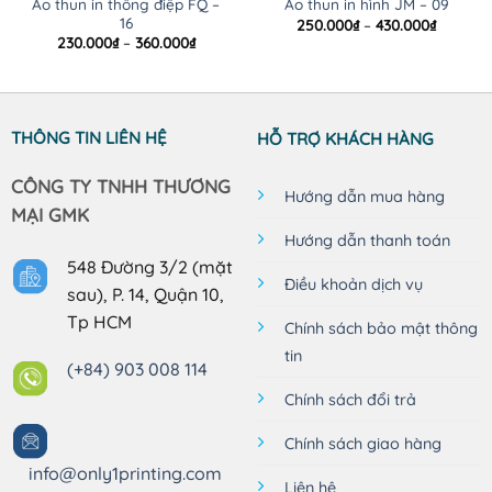
Áo thun in thông điệp FQ –
Áo thun in hình JM – 09
16
Khoảng
250.000
₫
–
430.000
₫
giá:
Khoảng
230.000
₫
–
360.000
₫
từ
giá:
250.000
từ
đến
230.000₫
430.000
đến
360.000₫
THÔNG TIN LIÊN HỆ
HỖ TRỢ KHÁCH HÀNG
CÔNG TY TNHH THƯƠNG
Hướng dẫn mua hàng
MẠI GMK
Hướng dẫn thanh toán
548 Đường 3/2 (mặt
Điều khoản dịch vụ
sau), P. 14, Quận 10,
Tp HCM
Chính sách bảo mật thông
tin
(+84) 903 008 114
Chính sách đổi trả
Chính sách giao hàng
info@only1printing.com
Liên hệ