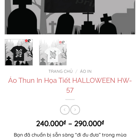
TRANG CHỦ
/
ÁO IN
Áo Thun In Họa Tiết HALLOWEEN HW-
57
Khoảng
240.000
₫
–
290.000
₫
giá:
Bạn đã chuẩn bị sẵn sàng “đi đu đưa” trong mùa
từ