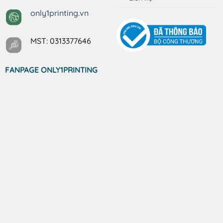
only1printing.vn
MST: 0313377646
FANPAGE ONLY1PRINTING