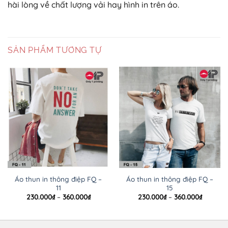
hài lòng về chất lượng vải hay hình in trên áo.
SẢN PHẨM TƯƠNG TỰ
Áo thun in thông điệp FQ –
Áo thun in thông điệp FQ –
11
15
Khoảng
Khoảng
230.000
₫
–
360.000
₫
230.000
₫
–
360.000
₫
giá:
giá:
từ
từ
230.000₫
230.000
đến
đến