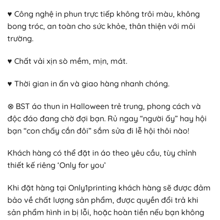
♥ Công nghệ in phun trực tiếp không trôi màu, không
bong tróc, an toàn cho sức khỏe, thân thiện với môi
trường.
♥ Chất vải xịn sò mềm, mịn, mát.
♥ Thời gian in ấn và giao hàng nhanh chóng.
⊗ BST áo thun in Halloween trẻ trung, phong cách và
độc đáo đang chờ đợi bạn. Rủ ngay “người ấy” hay hội
bạn “con chấy cắn đôi” sắm sửa đi lễ hội thôi nào!
Khách hàng có thể đặt in áo theo yêu cầu, tùy chỉnh
thiết kế riêng ‘Only for you’
Khi đặt hàng tại Only1printing khách hàng sẽ được đảm
bảo về chất lượng sản phẩm, được quyền đổi trả khi
sản phẩm hình in bị lỗi, hoặc hoàn tiền nếu bạn không