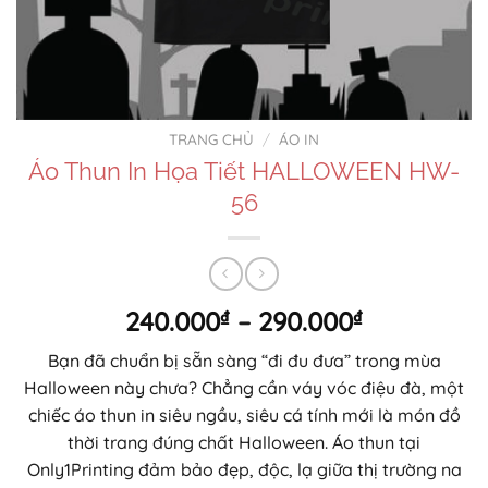
TRANG CHỦ
/
ÁO IN
Áo Thun In Họa Tiết HALLOWEEN HW-
56
Khoảng
240.000
₫
–
290.000
₫
giá:
Bạn đã chuẩn bị sẵn sàng “đi đu đưa” trong mùa
từ
Halloween này chưa? Chẳng cần váy vóc điệu đà, một
240.000₫
chiếc áo thun in siêu ngầu, siêu cá tính mới là món đồ
đến
thời trang đúng chất Halloween. Áo thun tại
290.000₫
Only1Printing đảm bảo đẹp, độc, lạ giữa thị trường na