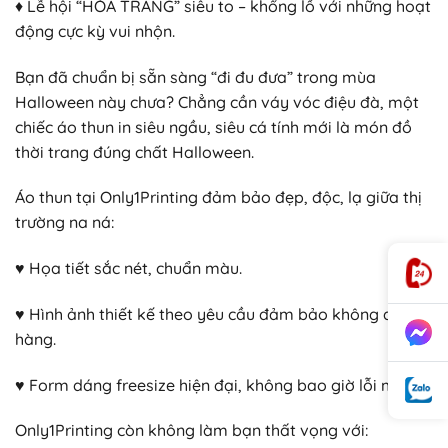
♦ Lễ hội “HÓA TRANG” siêu to – khổng lồ với những hoạt
động cực kỳ vui nhộn.
Bạn đã chuẩn bị sẵn sàng “đi đu đưa” trong mùa
Halloween này chưa? Chẳng cần váy vóc điệu đà, một
chiếc áo thun in siêu ngầu, siêu cá tính mới là món đồ
thời trang đúng chất Halloween.
Áo thun tại Only1Printing đảm bảo đẹp, độc, lạ giữa thị
trường na ná:
♥ Họa tiết sắc nét, chuẩn màu.
♥ Hình ảnh thiết kế theo yêu cầu đảm bảo không đụng
hàng.
♥ Form dáng freesize hiện đại, không bao giờ lỗi mốt.
Only1Printing còn không làm bạn thất vọng với: