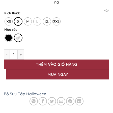
ná
XÓA
Kích thước
XS
S
M
L
XL
2XL
Màu sắc
Áo Thun In Họa Tiết HALLOWEEN HW-56 số lượng
THÊM VÀO GIỎ HÀNG
MUA NGAY
Bộ Sưu Tập Halloween