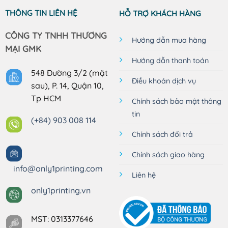
360.000₫
360.000
THÔNG TIN LIÊN HỆ
HỖ TRỢ KHÁCH HÀNG
CÔNG TY TNHH THƯƠNG
Hướng dẫn mua hàng
MẠI GMK
Hướng dẫn thanh toán
548 Đường 3/2 (mặt
Điều khoản dịch vụ
sau), P. 14, Quận 10,
Tp HCM
Chính sách bảo mật thông
tin
(+84) 903 008 114
Chính sách đổi trả
Chính sách giao hàng
info@only1printing.com
Liên hệ
only1printing.vn
MST: 0313377646