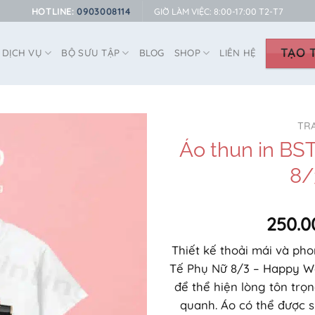
HOTLINE:
0903008114
GIỜ LÀM VIỆC: 8:00-17:00 T2-T7
TẠO T
DỊCH VỤ
BỘ SƯU TẬP
BLOG
SHOP
LIÊN HỆ
TR
Áo thun in B
8/
250.0
Thiết kế thoải mái và ph
Tế Phụ Nữ 8/3 – Happy W
để thể hiện lòng tôn trọ
quanh. Áo có thể được 