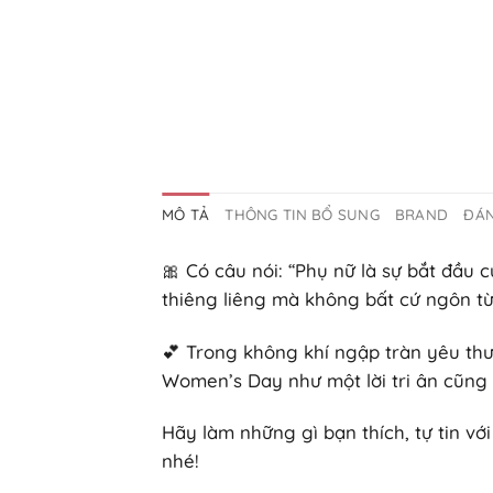
MÔ TẢ
THÔNG TIN BỔ SUNG
BRAND
ĐÁN
🎀 Có câu nói: “Phụ nữ là sự bắt đầu 
thiêng liêng mà không bất cứ ngôn từ
💕 Trong không khí ngập tràn yêu th
Women’s Day như một lời tri ân cũng
Hãy làm những gì bạn thích, tự tin vớ
nhé!