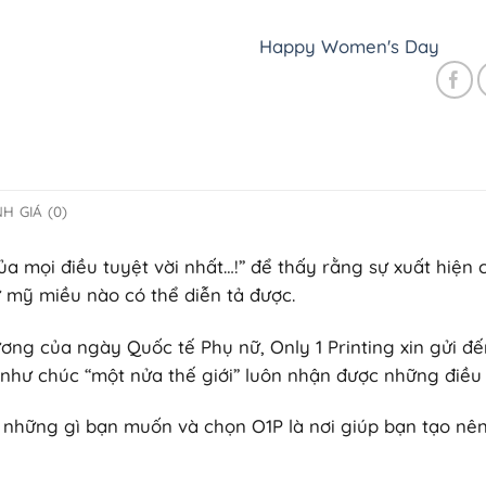
Happy Women's Day
H GIÁ (0)
của mọi điều tuyệt vời nhất…!” để thấy rằng sự xuất hiệ
 mỹ miều nào có thể diễn tả được.
ương của ngày Quốc tế Phụ nữ, Only 1 Printing xin gửi 
 như chúc “một nửa thế giới” luôn nhận được những điều
i những gì bạn muốn và chọn O1P là nơi giúp bạn tạo nê