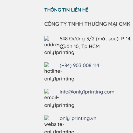
THÔNG TIN LIÊN HỆ
CÔNG TY TNHH THƯƠNG MẠI GMK
548 Đường 3/2 (mặt sau), P. 14,
Quận 10, Tp HCM
(+84) 903 008 114
info@only1printing.com
only1printing.vn