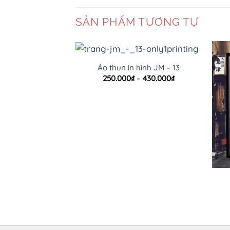
SẢN PHẨM TƯƠNG TỰ
Áo thun in hình JM – 13
Khoảng
250.000
₫
–
430.000
₫
giá:
từ
250.000₫
đến
430.000₫