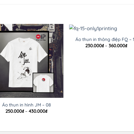
Áo thun in thông điệp FQ – 
Kh
230.000
₫
–
360.000
₫
giá
từ
230
đế
360
Áo thun in hình JM – 08
Khoảng
250.000
₫
–
430.000
₫
giá:
từ
250.000₫
đến
430.000₫