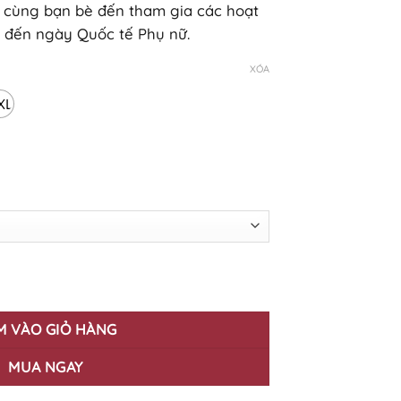
ơi cùng bạn bè đến tham gia các hoạt
 đến ngày Quốc tế Phụ nữ.
XÓA
XL
's Day 8/3 HWD-11 số lượng
M VÀO GIỎ HÀNG
MUA NGAY