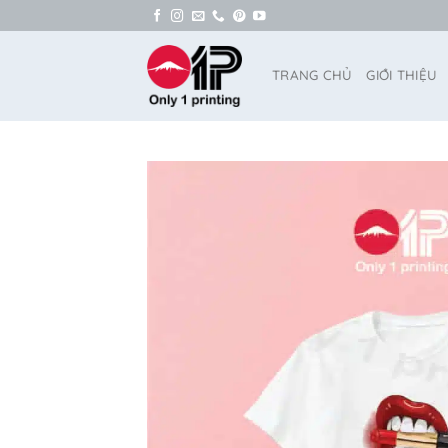
Bỏ
qua
nội
TRANG CHỦ
GIỚI THIỆU
dung