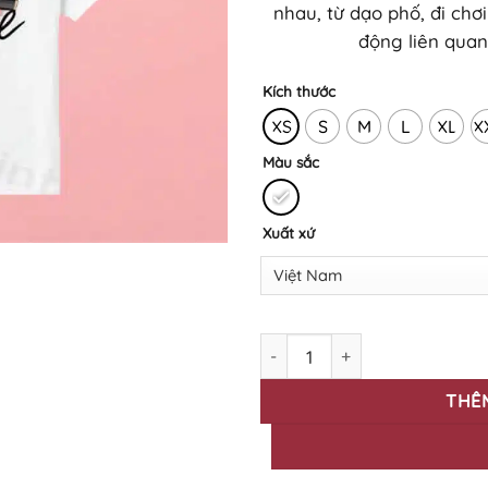
nhau, từ dạo phố, đi ch
động liên quan
Kích thước
XS
S
M
L
XL
X
Màu sắc
Xuất xứ
Áo thun in BST Happy Women
THÊ