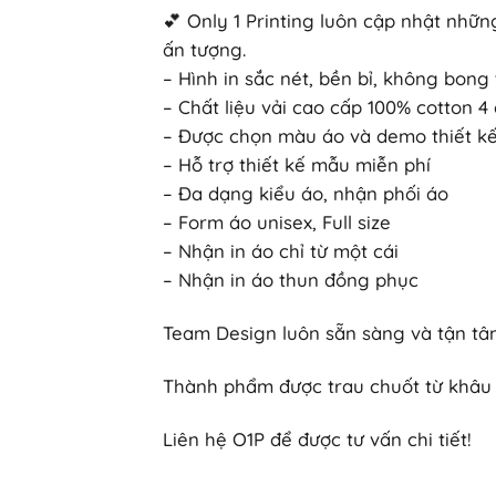
💕 Only 1 Printing luôn cập nhật nh
ấn tượng.
– Hình in sắc nét, bền bỉ, không bong 
– Chất liệu vải cao cấp 100% cotton 
– Được chọn màu áo và demo thiết kế 
– Hỗ trợ thiết kế mẫu miễn phí
– Đa dạng kiểu áo, nhận phối áo
– Form áo unisex, Full size
– Nhận in áo chỉ từ một cái
– Nhận in áo thun đồng phục
Team Design luôn sẵn sàng và tận tâm
Thành phẩm được trau chuốt từ khâu 
Liên hệ O1P để được tư vấn chi tiết!