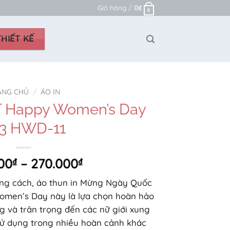
Giỏ hàng /
0
₫
0
HIẾT KẾ
ANG CHỦ
/
ÁO IN
ST Happy Women’s Day
3 HWD-11
Khoảng
00
₫
–
270.000
₫
giá:
ong cách, áo thun in Mừng Ngày Quốc
từ
omen’s Day này là lựa chọn hoàn hảo
250.000₫
ng và trân trọng đến các nữ giới xung
đến
sử dụng trong nhiều hoàn cảnh khác
270.000₫