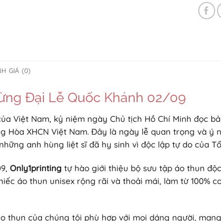
H GIÁ (0)
Mừng Đại Lễ Quốc Khánh 02/09
ủa Việt Nam, kỷ niệm ngày Chủ tịch Hồ Chí Minh đọc bả
ng Hòa XHCN Việt Nam. Đây là ngày lễ quan trọng và ý n
những anh hùng liệt sĩ đã hy sinh vì độc lập tự do của T
09,
Only1printing
tự hào giới thiệu bộ sưu tập áo thun độ
ếc áo thun unisex rộng rãi và thoải mái, làm từ 100% co
 áo thun của chúng tôi phù hợp với mọi dáng người, mang