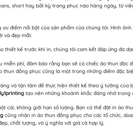
eans, short hay bất kỳ trang phục nào hàng ngày, từ vi
g ưu điểm nổi bật của sản phẩm của chúng tôi. Hình ảnh 
ới và đẹp mắt.
 thiết kế trước khi in, chúng tôi cam kết đáp ứng đa dạ
ẫu miễn phí, đảm bảo rằng bạn sẽ có chiếc áo thun độc 
n áo thun đồng phục cũng là một trong những điểm đặc bi
àng và tận tâm để thực hiện thiết kế theo ý tưởng của
ly1printing
tạo nên những khoảnh khắc đáng nhớ trong 
ột cái, không giới hạn số lượng. Bạn có thể đặt in áo th
ng
cũng nhận in áo thun đồng phục cho các tổ chức, doan
p, chất lượng, và ý nghĩa với giá cả hợp lý.