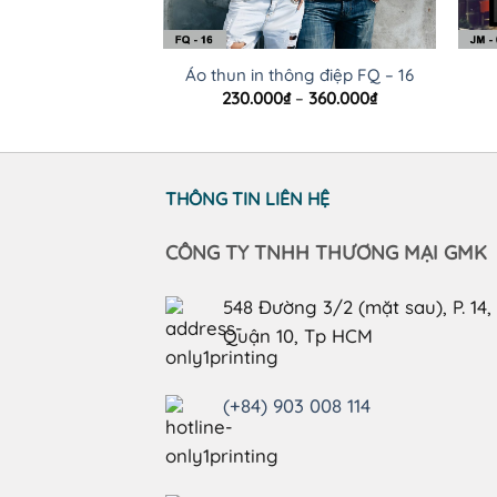
Áo thun in thông điệp FQ – 16
Khoảng
230.000
₫
–
360.000
₫
giá:
từ
230.000₫
đến
360.000₫
THÔNG TIN LIÊN HỆ
CÔNG TY TNHH THƯƠNG MẠI GMK
548 Đường 3/2 (mặt sau), P. 14,
Quận 10, Tp HCM
(+84) 903 008 114