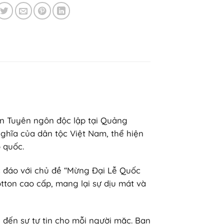
n Tuyên ngôn độc lập tại Quảng
ghĩa của dân tộc Việt Nam, thể hiện
ổ quốc.
c đáo với chủ đề “Mừng Đại Lễ Quốc
tton cao cấp, mang lại sự dịu mát và
 đến sự tự tin cho mỗi người mặc. Bạn