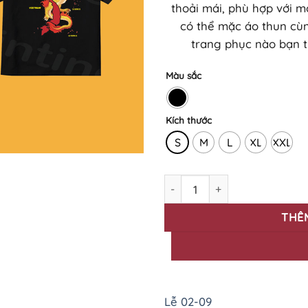
thoải mái, phù hợp với 
có thể mặc áo thun cùn
trang phục nào bạn th
Màu sắc
Kích thước
S
M
L
XL
XXL
BST Áo Thun In Mừng Đại Lễ
THÊ
Lễ 02-09