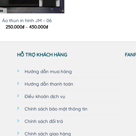
Áo thun in hình JM – 06
Khoảng
250.000
₫
–
430.000
₫
giá:
từ
250.000₫
đến
430.000₫
HỖ TRỢ KHÁCH HÀNG
FAN
Hướng dẫn mua hàng
Hướng dẫn thanh toán
Điều khoản dịch vụ
Chính sách bảo mật thông tin
Chính sách đổi trả
Chính sách giao hàng