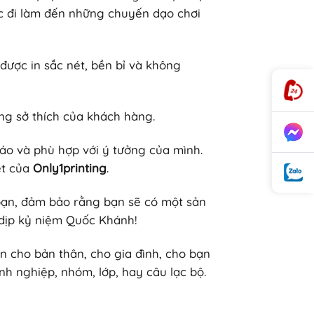
ệc đi làm đến những chuyến dạo chơi
được in sắc nét, bền bỉ và không
ng sở thích của khách hàng.
đáo và phù hợp với ý tưởng của mình.
ệt của
Only1printing
.
 bạn, đảm bảo rằng bạn sẽ có một sản
dịp kỷ niệm Quốc Khánh!
un cho bản thân, cho gia đình, cho bạn
h nghiệp, nhóm, lớp, hay câu lạc bộ.