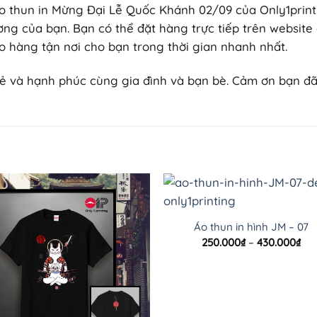
o thun in Mừng Đại Lễ Quốc Khánh 02/09 của Only1print
ng của bạn. Bạn có thể đặt hàng trực tiếp trên website 
o hàng tận nơi cho bạn trong thời gian nhanh nhất.
 và hạnh phúc cùng gia đình và bạn bè. Cảm ơn bạn đã
Áo thun in hình JM – 07
Kh
250.000
₫
–
430.000
₫
giá
từ
250
đế
430