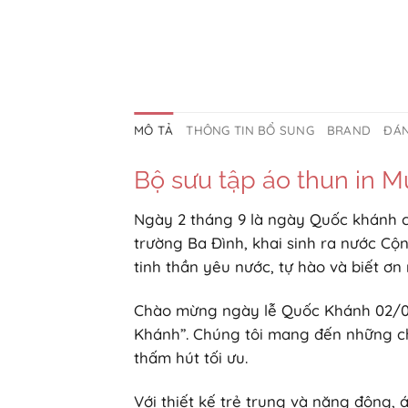
MÔ TẢ
THÔNG TIN BỔ SUNG
BRAND
ĐÁN
Bộ sưu tập áo thun in 
Ngày 2 tháng 9 là ngày Quốc khánh c
trường Ba Đình, khai sinh ra nước Cộ
tinh thần yêu nước, tự hào và biết ơn 
Chào mừng ngày lễ Quốc Khánh 02/
Khánh”. Chúng tôi mang đến những chi
thấm hút tối ưu.
Với thiết kế trẻ trung và năng động,