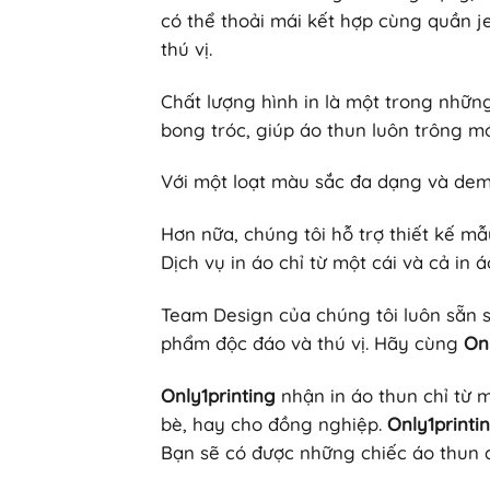
có thể thoải mái kết hợp cùng quần j
thú vị.
Chất lượng hình in là một trong nhữn
bong tróc, giúp áo thun luôn trông m
Với một loạt màu sắc đa dạng và demo
Hơn nữa, chúng tôi hỗ trợ thiết kế m
Dịch vụ in áo chỉ từ một cái và cả i
Team Design của chúng tôi luôn sẵn s
phẩm độc đáo và thú vị. Hãy cùng
On
Only1printing
nhận in áo thun chỉ từ m
bè, hay cho đồng nghiệp.
Only1printi
Bạn sẽ có được những chiếc áo thun đẹ