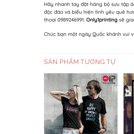
Hãy nhanh tay đặt hàng bộ sưu tập á
độc đáo và biểu hiện tình yêu quê hươ
thoại 0989246991.
Only1printing
sẽ gia
Chúc bạn một ngày Quốc khánh vui vẻ
SẢN PHẨM TƯƠNG TỰ