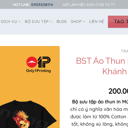
HOTLINE:
0903008114
GIỜ LÀM VIỆC: 8:00-17:00 T2-T7
TẠO T
DỊCH VỤ
BỘ SƯU TẬP
BLOG
SHOP
LIÊN HỆ
TR
BST Áo Thun 
Khánh
200.0
Bộ sưu tập áo thun in 
chỉ có ý nghĩa văn hóa m
được làm từ 100% Cotton 
tốt, không xù lông, khôn