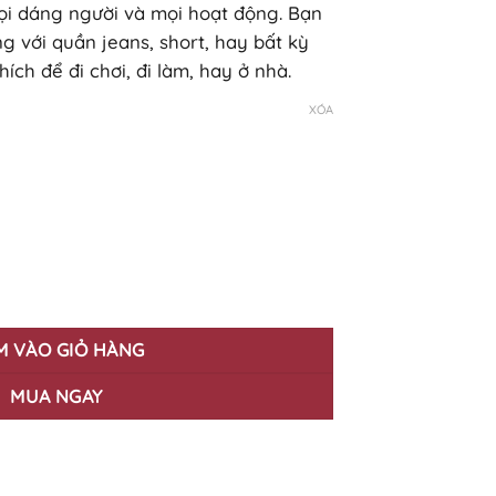
mọi dáng người và mọi hoạt động. Bạn
g với quần jeans, short, hay bất kỳ
ích để đi chơi, đi làm, hay ở nhà.
XÓA
 Quốc Khánh 02/09 QK-08 số lượng
M VÀO GIỎ HÀNG
MUA NGAY