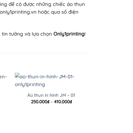
ing để có được những chiếc áo thun
only1printing.vn hoặc qua số điện
 tin tưởng và lựa chọn
Only1printing
!
Áo thun in hình JM – 01
oảng
Khoảng
250.000
₫
–
410.000
₫
:
giá:
từ
.000₫
250.000₫
n
đến
.000₫
410.000₫