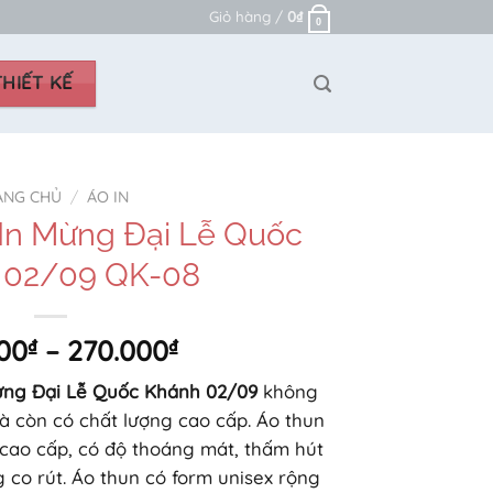
Giỏ hàng /
0
₫
0
HIẾT KẾ
ANG CHỦ
/
ÁO IN
In Mừng Đại Lễ Quốc
 02/09 QK-08
Khoảng
00
₫
–
270.000
₫
giá:
Mừng Đại Lễ Quốc Khánh 02/09
không
từ
à còn có chất lượng cao cấp. Áo thun
200.000₫
cao cấp, có độ thoáng mát, thấm hút
đến
g co rút. Áo thun có form unisex rộng
270.000₫