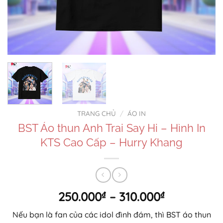
TRANG CHỦ
/
ÁO IN
BST Áo thun Anh Trai Say Hi – Hình In
KTS Cao Cấp – Hurry Khang
Khoảng
250.000
₫
–
310.000
₫
giá:
Nếu bạn là fan của các idol đình đám, thì BST áo thun
từ