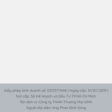
Giấy phép kinh doanh số: 0313377646 | Ngày cấp: 31/07/2015 |
Nơi cấp: Sở Kế Hoạch và Đầu Tư TP.Hồ Chí Minh
Tên đơn vị: Công ty TNHH Thương Mại GMK
Người đại diện: ông Phan Đình Sang