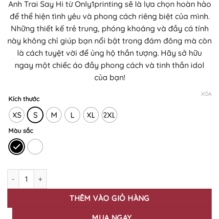
Anh Trai Say Hi từ Only1printing sẽ là lựa chọn hoàn hảo
250.000₫
để thể hiện tình yêu và phong cách riêng biệt của mình.
đến
Những thiết kế trẻ trung, phóng khoáng và đầy cá tính
310.000₫
này không chỉ giúp bạn nổi bật trong đám đông mà còn
là cách tuyệt vời để ủng hộ thần tượng. Hãy sở hữu
ngay một chiếc áo đầy phong cách và tinh thần idol
của bạn!
XÓA
Kích thước
XS
S
M
L
XL
2XL
Màu sắc
BST Áo thun Anh Trai Say Hi - Hình In KTS Cao Cấp - Hurry Khan
THÊM VÀO GIỎ HÀNG
MUA NGAY