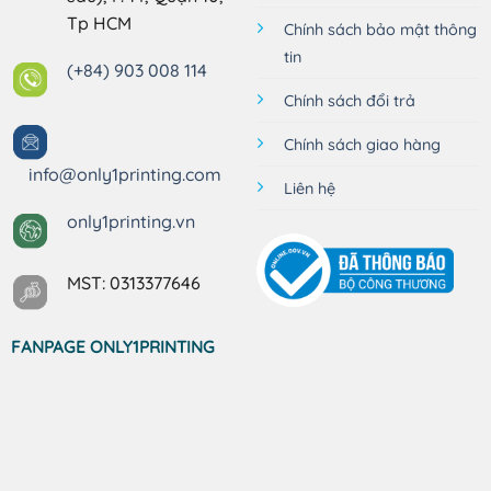
Tp HCM
Chính sách bảo mật thông
tin
(+84) 903 008 114
Chính sách đổi trả
Chính sách giao hàng
info@only1printing.com
Liên hệ
only1printing.vn
MST: 0313377646
FANPAGE ONLY1PRINTING