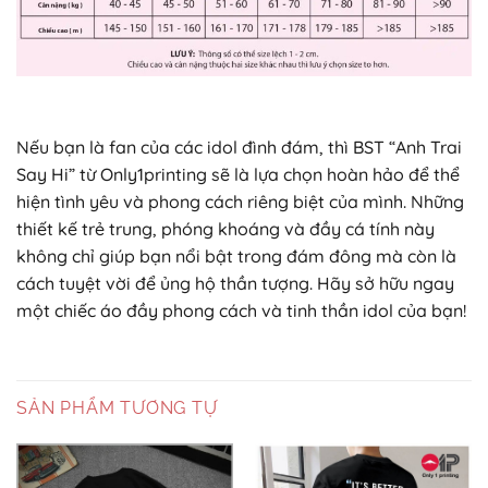
Nếu bạn là fan của các idol đình đám, thì BST “Anh Trai
Say Hi” từ Only1printing sẽ là lựa chọn hoàn hảo để thể
hiện tình yêu và phong cách riêng biệt của mình. Những
thiết kế trẻ trung, phóng khoáng và đầy cá tính này
không chỉ giúp bạn nổi bật trong đám đông mà còn là
cách tuyệt vời để ủng hộ thần tượng. Hãy sở hữu ngay
một chiếc áo đầy phong cách và tinh thần idol của bạn!
SẢN PHẨM TƯƠNG TỰ