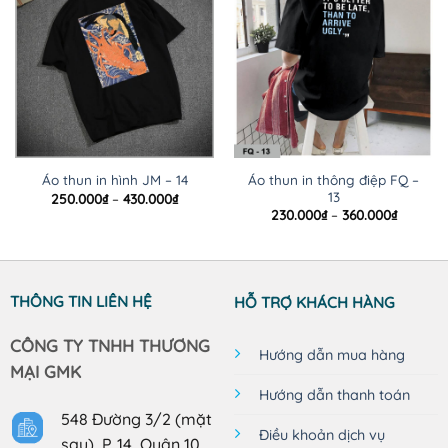
Áo thun in thông điệp FQ –
Áo thun in hình JM – 14
13
Khoảng
250.000
₫
–
430.000
₫
giá:
Khoảng
230.000
₫
–
360.000
₫
từ
giá:
250.000₫
từ
đến
230.000
430.000₫
đến
360.000
THÔNG TIN LIÊN HỆ
HỖ TRỢ KHÁCH HÀNG
CÔNG TY TNHH THƯƠNG
Hướng dẫn mua hàng
MẠI GMK
Hướng dẫn thanh toán
548 Đường 3/2 (mặt
Điều khoản dịch vụ
sau), P. 14, Quận 10,