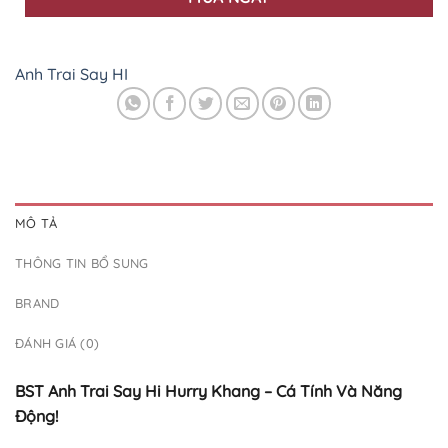
Anh Trai Say HI
MÔ TẢ
THÔNG TIN BỔ SUNG
BRAND
ĐÁNH GIÁ (0)
BST Anh Trai Say Hi Hurry Khang – Cá Tính Và Năng
Động!