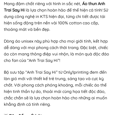
Mang đậm chất riêng với hình in sắc nét,
Áo thun Anh
Trai Say Hi
là lựa chọn hoàn hảo để thể hiện cá tính! Sử
dụng công nghệ in KTS hiện đại, từng chi tiết được tái
hiện sống động trên nền vải 100% cotton cao cấp,
thoáng mát và bền đẹp.
Dòng áo unisex này phù hợp cho mọi giới tính, kết hợp
dễ dàng với mọi phong cách thời trang. Đặc biệt, chiếc
áo còn mang thông điệp vui nhộn, là món quà độc đáo
cho fan của “Anh Trai Say Hi”!
Bộ sưu tập “Anh Trai Say Hi” từ Only1printing đem đến
làn gió mới với thiết kế trẻ trung, sáng tạo và cực kỳ
chất. Với phong cách phóng khoáng, mỗi chiếc áo thể
hiện tinh thần tự do, thoải mái cùng họa tiết độc đáo,
chắc chắn sẽ là lựa chọn hoàn hảo cho những ai muốn
khẳng định cá tính riêng.