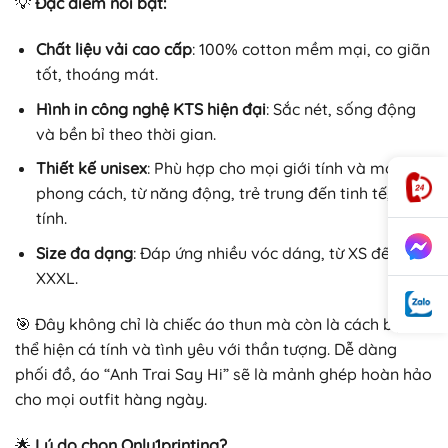
💡
Đặc điểm nổi bật:
Chất liệu vải cao cấp
: 100% cotton mềm mại, co giãn
tốt, thoáng mát.
Hình in công nghệ KTS hiện đại
: Sắc nét, sống động
và bền bỉ theo thời gian.
Thiết kế unisex
: Phù hợp cho mọi giới tính và mọi
phong cách, từ năng động, trẻ trung đến tinh tế, cá
tính.
Size đa dạng
: Đáp ứng nhiều vóc dáng, từ XS đến
XXXL.
🎯 Đây không chỉ là chiếc áo thun mà còn là cách bạn
thể hiện cá tính và tình yêu với thần tượng. Dễ dàng
phối đồ, áo “Anh Trai Say Hi” sẽ là mảnh ghép hoàn hảo
cho mọi outfit hàng ngày.
🌟
Lý do chọn Only1printing?