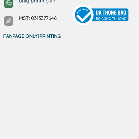
only1printing.vn
MST: 0313377646
FANPAGE ONLY1PRINTING