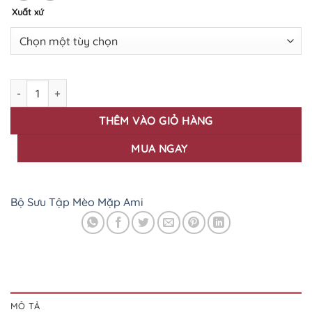
Xuất xứ
BỘ SƯU TẬP MÈO MẶP AMI 08 số lượng
THÊM VÀO GIỎ HÀNG
MUA NGAY
Bộ Sưu Tập Mèo Mặp Ami
MÔ TẢ