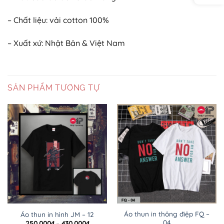
– Chất liệu: vải cotton 100%
– Xuất xứ: Nhật Bản & Việt Nam
SẢN PHẨM TƯƠNG TỰ
Áo thun in thông điệp FQ –
Áo thun in hình JM – 12
04
Khoảng
250.000
₫
–
430.000
₫