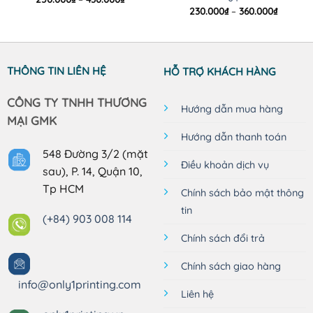
giá:
Khoảng
230.000
₫
–
360.000
₫
từ
giá:
250.000₫
từ
đến
230.000
430.000₫
đến
360.000
THÔNG TIN LIÊN HỆ
HỖ TRỢ KHÁCH HÀNG
CÔNG TY TNHH THƯƠNG
Hướng dẫn mua hàng
MẠI GMK
Hướng dẫn thanh toán
548 Đường 3/2 (mặt
Điều khoản dịch vụ
sau), P. 14, Quận 10,
Tp HCM
Chính sách bảo mật thông
tin
(+84) 903 008 114
Chính sách đổi trả
Chính sách giao hàng
info@only1printing.com
Liên hệ