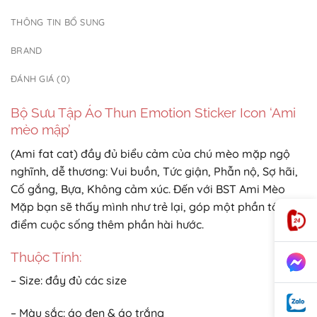
THÔNG TIN BỔ SUNG
BRAND
ĐÁNH GIÁ (0)
Bộ Sưu Tập Áo Thun Emotion Sticker Icon ‘Ami
mèo mập’
(Ami fat cat) đầy đủ biểu cảm của chú mèo mặp ngộ
nghĩnh, dễ thương: Vui buồn, Tức giận, Phẫn nộ, Sợ hãi,
Cố gắng, Bựa, Không cảm xúc. Đến với BST Ami Mèo
Mặp bạn sẽ thấy mình như trẻ lại, góp một phần tô
điểm cuộc sống thêm phần hài hước.
Thuộc Tính:
– Size: đầy đủ các size
– Màu sắc: áo đen & áo trắng