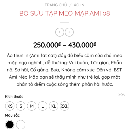
TRANG CHỦ
/
ÁO IN
BỘ SƯU TẬP MÈO MẶP AMI 08
Khoảng
250.000
₫
–
430.000
₫
giá:
Áo thun in (Ami fat cat) đầy đủ biểu cảm của chú mèo
từ
mặp ngộ nghĩnh, dễ thương: Vui buồn, Tức giận, Phẫn
250.000₫
nộ, Sợ hãi, Cố gắng, Bựa, Không cảm xúc. Đến với BST
đến
Ami Mèo Mặp bạn sẽ thấy mình như trẻ lại, góp một
430.000₫
phần tô điểm cuộc sống thêm phần hài hước.
XÓA
Kích thước
XS
S
M
L
XL
2XL
Màu sắc