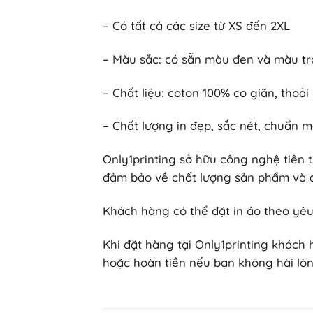
– Có tất cả các size từ XS đến 2XL
– Màu sắc: có sẵn màu đen và màu tr
– Chất liệu: coton 100% co giãn, thoả
– Chất lượng in đẹp, sắc nét, chuẩn m
Only1printing sở hữu công nghệ tiên t
đảm bảo về chất lượng sản phẩm và a
Khách hàng có thể đặt in áo theo yêu 
Khi đặt hàng tại Only1printing khách
hoặc hoàn tiền nếu bạn không hài lòng