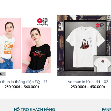
 thun in thông điệp FQ – 17
Áo thun in hình JM – 02
Khoảng
Kh
230.000
₫
–
360.000
₫
250.000
₫
–
430.000
₫
giá:
giá
từ
từ
230.000₫
250
đến
đế
360.000₫
430
HỖ TRỢ KHÁCH HÀNG
FAN