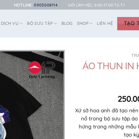
HOTLINE:
0903008114
GIỜ LÀM VIỆC: 8:00-17:00 T2-T7
TẠO T
DỊCH VỤ
BỘ SƯU TẬP
BLOG
SHOP
LIÊN HỆ
TR
ÁO THUN IN 
250.0
Xứ sở hoa anh đã tạo nên
nổ trong bộ sưu tập áo
hứng trong những mẫu hì
tạo kỳ