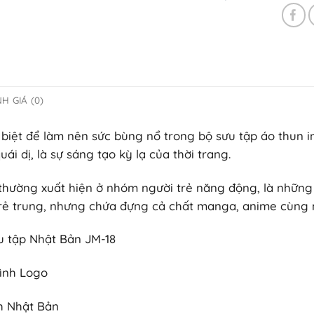
H GIÁ (0)
 biệt để làm nên sức bùng nổ trong bộ sưu tập áo thun 
i dị, là sự sáng tạo kỳ lạ của thời trang.
thường xuất hiện ở nhóm người trẻ năng động, là những h
ẻ trung, nhưng chứa đựng cả chất manga, anime cùng
u tập Nhật Bản JM-18
hình Logo
ch Nhật Bản