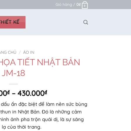
Giỏ hàng /
0
₫
0
HIẾT KẾ
ANG CHỦ
/
ÁO IN
HỌA TIẾT NHẬT BẢN
JM-18
Khoảng
00
₫
–
430.000
₫
giá:
 dấu ấn đặc biệt để làm nên sức bùng
từ
 thun in Nhật Bản. Đó là những cảm
250.000₫
nh ảnh pha trộn quái dị, là sự sáng
đến
 lạ của thời trang.
430.000₫