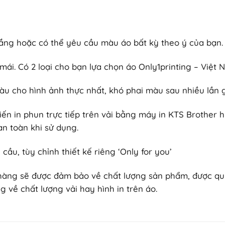
ắng hoặc có thể yêu cầu màu áo bất kỳ theo ý của bạn.
i mái. Có 2 loại cho bạn lựa chọn áo Only1printing – Vi
àu cho hình ảnh thực nhất, khó phai màu sau nhiều lần g
iến in phun trực tiếp trên vải bằng máy in KTS Brother 
n toàn khi sử dụng.
cầu, tùy chỉnh thiết kế riêng ‘Only for you’
 hàng sẽ được đảm bảo về chất lượng sản phẩm, được quyền
 về chất lượng vải hay hình in trên áo.