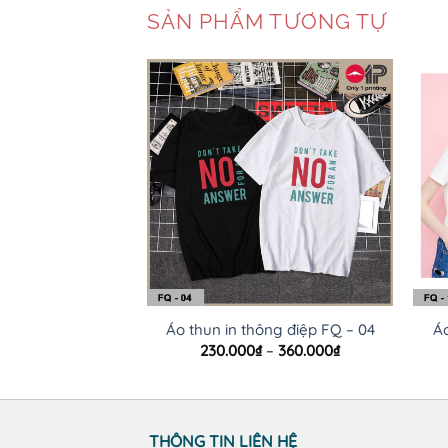
SẢN PHẨM TƯƠNG TỰ
Áo thun in thông điệp FQ – 04
Áo
Khoảng
230.000
₫
–
360.000
₫
giá:
từ
230.000₫
đến
360.000₫
THÔNG TIN LIÊN HỆ