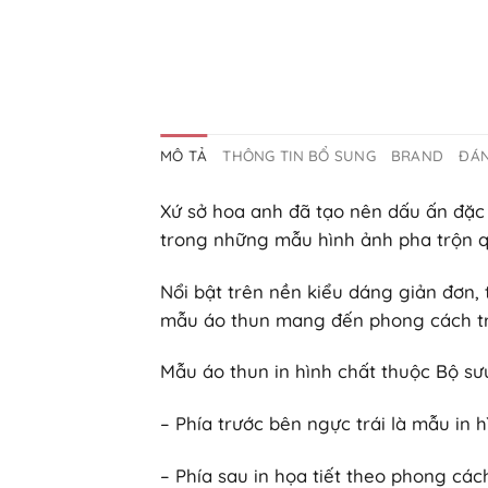
MÔ TẢ
THÔNG TIN BỔ SUNG
BRAND
ĐÁN
Xứ sở hoa anh đã tạo nên dấu ấn đặc
trong những mẫu hình ảnh pha trộn quá
Nổi bật trên nền kiểu dáng giản đơn, 
mẫu áo thun mang đến phong cách tr
Mẫu áo thun in hình chất thuộc Bộ sư
– Phía trước bên ngực trái là mẫu in 
– Phía sau in họa tiết theo phong cá