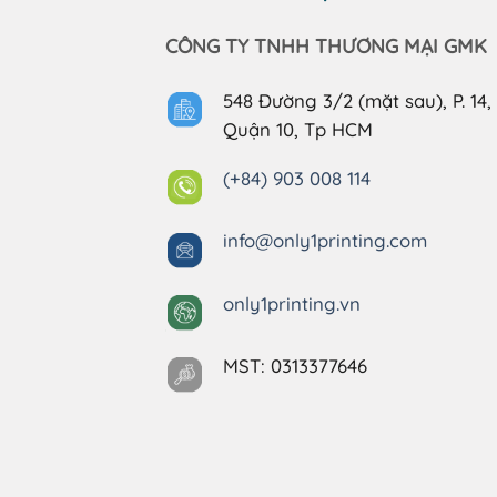
CÔNG TY TNHH THƯƠNG MẠI GMK
548 Đường 3/2 (mặt sau), P. 14,
Quận 10, Tp HCM
(+84) 903 008 114
info@only1printing.com
only1printing.vn
MST: 0313377646