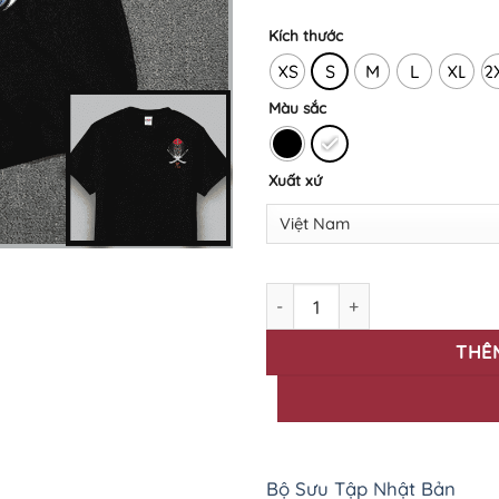
Kích thước
XS
S
M
L
XL
2
Màu sắc
Xuất xứ
ÁO THUN IN HỌA TIẾT NHẬT 
THÊ
Bộ Sưu Tập Nhật Bản