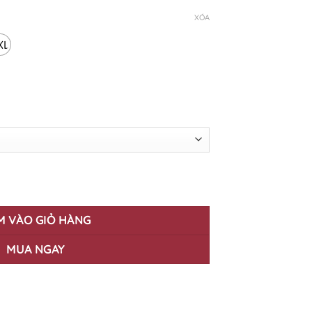
XÓA
XL
BẢN JM-18 số lượng
M VÀO GIỎ HÀNG
MUA NGAY