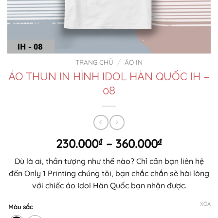
TRANG CHỦ
/
ÁO IN
ÁO THUN IN HÌNH IDOL HÀN QUỐC IH –
08
Khoảng
230.000
₫
–
360.000
₫
giá:
Dù là ai, thần tượng như thế nào? Chỉ cần bạn liên hệ
từ
đến Only 1 Printing chúng tôi, bạn chắc chắn sẽ hài lòng
230.000₫
với chiếc áo Idol Hàn Quốc bạn nhận được.
đến
360.000₫
XÓA
Màu sắc