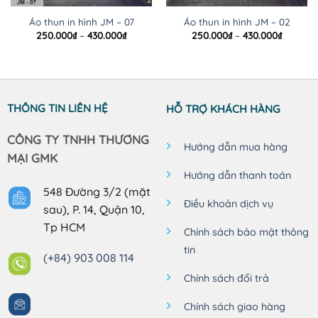
Áo thun in hình JM – 07
Áo thun in hình JM – 02
Khoảng
Khoảng
250.000
₫
–
430.000
₫
250.000
₫
–
430.000
₫
giá:
giá:
từ
từ
250.000₫
250.000
đến
đến
430.000₫
430.000
THÔNG TIN LIÊN HỆ
HỖ TRỢ KHÁCH HÀNG
CÔNG TY TNHH THƯƠNG
Hướng dẫn mua hàng
MẠI GMK
Hướng dẫn thanh toán
548 Đường 3/2 (mặt
Điều khoản dịch vụ
sau), P. 14, Quận 10,
Tp HCM
Chính sách bảo mật thông
tin
(+84) 903 008 114
Chính sách đổi trả
Chính sách giao hàng