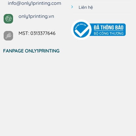
info@only1printing.com
Liên hệ
only1printing.vn
MST: 0313377646
FANPAGE ONLY1PRINTING