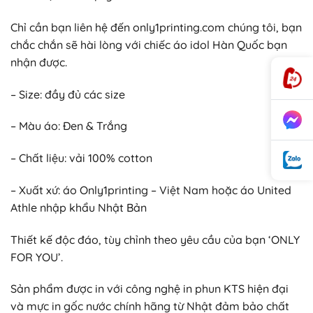
Chỉ cần bạn liên hệ đến only1printing.com chúng tôi, bạn
chắc chắn sẽ hài lòng với chiếc áo idol Hàn Quốc bạn
nhận được.
– Size: đầy đủ các size
– Màu áo: Đen & Trắng
– Chất liệu: vải 100% cotton
– Xuất xứ: áo Only1printing – Việt Nam hoặc áo United
Athle nhập khẩu Nhật Bản
Thiết kế độc đáo, tùy chỉnh theo yêu cầu của bạn ‘ONLY
FOR YOU’.
Sản phẩm được in với công nghệ in phun KTS hiện đại
và mực in gốc nước chính hãng từ Nhật đảm bảo chất