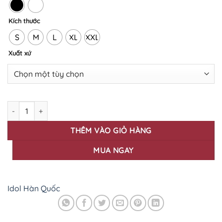
Kích thước
S
M
L
XL
XXL
Xuất xứ
ÁO THUN IN HÌNH IDOL HÀN QUỐC IH - 08 số lượng
THÊM VÀO GIỎ HÀNG
MUA NGAY
Idol Hàn Quốc