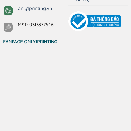
only1printing.vn
MST: 0313377646
FANPAGE ONLY1PRINTING