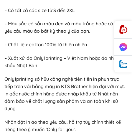
– Có tất cả các size từ S đến 2XL
– Màu sắc: có sẵn màu đen và màu trắng hoặc có thể
yêu cầu màu áo bất kỳ theo ý của bạn.
– Chất liệu: cotton 100% từ thiên nhiên.
– Xuất xứ: áo Only1printing – Việt Nam hoặc áo nhập
khẩu Nhật Bản
Only1printing sở hữu công nghệ tiên tiến in phun trực
tiếp trên vải bằng máy in KTS Brother hiện đại với mực
in gốc nước chính hãng được nhập khẩu từ Nhật nên
đảm bảo về chất lượng sản phẩm và an toàn khi sử
dụng.
Nhận đặt in áo theo yêu cầu, hỗ trợ tùy chỉnh thiết kế
riêng theo ý muốn ‘Only for you’.