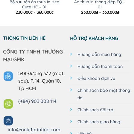
Bộ sưu tập áo thun in Heo
Áo thun in thông điệp FQ –
Cute HC – 01
01
Khoảng
Khoảng
230.000
₫
–
360.000
₫
230.000
₫
–
360.000
₫
giá:
giá:
từ
từ
230.000₫
230.000
đến
đến
360.000₫
360.000
THÔNG TIN LIÊN HỆ
HỖ TRỢ KHÁCH HÀNG
CÔNG TY TNHH THƯƠNG
Hướng dẫn mua hàng
MẠI GMK
Hướng dẫn thanh toán
548 Đường 3/2 (mặt
Điều khoản dịch vụ
sau), P. 14, Quận 10,
Tp HCM
Chính sách bảo mật thông
tin
(+84) 903 008 114
Chính sách đổi trả
Chính sách giao hàng
info@only1printing.com
Liên hệ