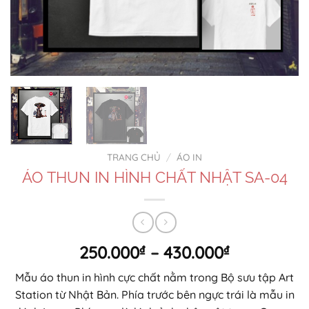
TRANG CHỦ
/
ÁO IN
ÁO THUN IN HÌNH CHẤT NHẬT SA-04
Khoảng
250.000
₫
–
430.000
₫
giá:
Mẫu áo thun in hình cực chất nằm trong Bộ sưu tập Art
từ
Station từ Nhật Bản. Phía trước bên ngực trái là mẫu in
250.000₫