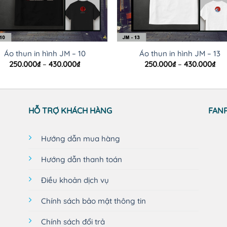
Áo thun in hình JM – 10
Áo thun in hình JM – 13
Khoảng
Kh
250.000
₫
–
430.000
₫
250.000
₫
–
430.000
₫
giá:
giá
từ
từ
250.000₫
250
đến
đế
430.000₫
430
HỖ TRỢ KHÁCH HÀNG
FAN
Hướng dẫn mua hàng
Hướng dẫn thanh toán
Điều khoản dịch vụ
Chính sách bảo mật thông tin
Chính sách đổi trả