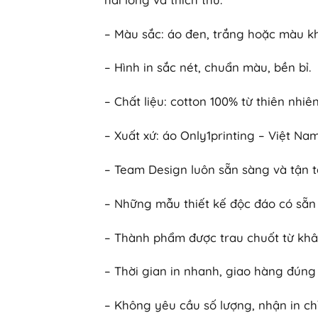
– Màu sắc: áo đen, trắng hoặc màu k
– Hình in sắc nét, chuẩn màu, bền bỉ.
– Chất liệu: cotton 100% từ thiên nhiên
– Xuất xứ: áo Only1printing – Việt N
– Team Design luôn sẵn sàng và tận t
– Những mẫu thiết kế độc đáo có sẵn 
– Thành phẩm được trau chuốt từ khâ
– Thời gian in nhanh, giao hàng đúng
– Không yêu cầu số lượng, nhận in chỉ