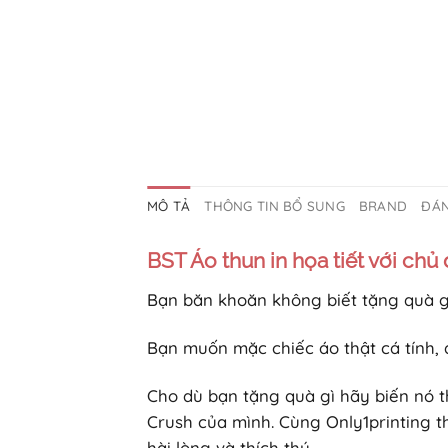
MÔ TẢ
THÔNG TIN BỔ SUNG
BRAND
ĐÁN
BST Áo thun in họa tiết với chủ
Bạn băn khoăn không biết tặng quà gì
Bạn muốn mặc chiếc áo thật cá tính,
Cho dù bạn tặng quà gì hãy biến nó 
Crush của mình. Cùng Only1printing 
hài lòng và thích thú.