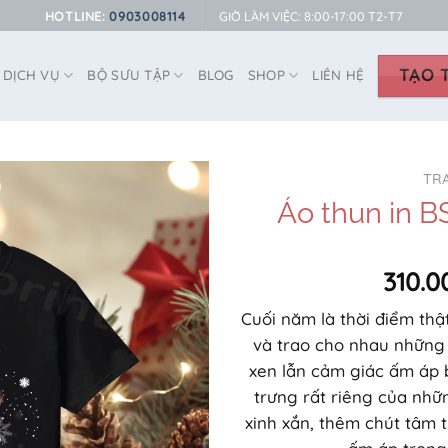
HOTLINE:
0903008114
GIỜ LÀM VIỆC: 8:00-17:00 T2-T7
TẠO T
DỊCH VỤ
BỘ SƯU TẬP
BLOG
SHOP
LIÊN HỆ
TR
Áo thun in B
310.0
Cuối năm là thời điểm th
và trao cho nhau những 
xen lẫn cảm giác ấm áp 
trưng rất riêng của nhữ
xinh xắn, thêm chút tâm 