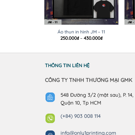
Áo thun in hình JM – 11
Khoảng
250.000
₫
–
430.000
₫
giá:
từ
250.000₫
đến
430.000₫
THÔNG TIN LIÊN HỆ
CÔNG TY TNHH THƯƠNG MẠI GMK
548 Đường 3/2 (mặt sau), P. 14,
Quận 10, Tp HCM
(+84) 903 008 114
info@only1printing.com