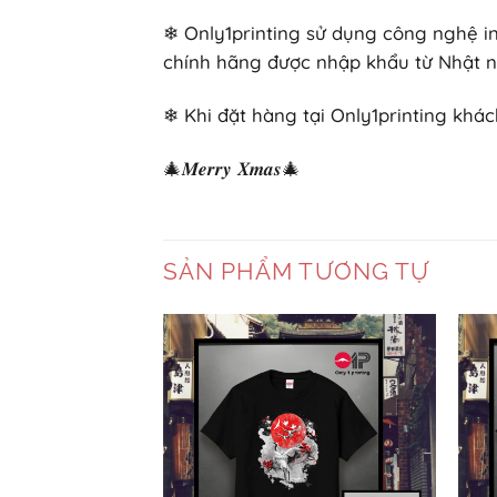
❄ Only1printing sử dụng công nghệ in
chính hãng được nhập khẩu từ Nhật n
❄ Khi đặt hàng tại Only1printing khác
🎄𝑴𝒆𝒓𝒓𝒚 𝑿𝒎𝒂𝒔🎄
SẢN PHẨM TƯƠNG TỰ