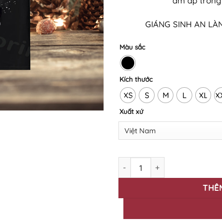
ấm áp trong 
GIÁNG SINH AN LÀ
Màu sắc
Kích thước
XS
S
M
L
XL
X
Xuất xứ
Áo thun in BST Giáng Sinh GS
THÊ