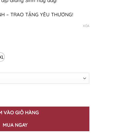
dịp Giáng Sinh này đấy!
NH – TRAO TẶNG YÊU THƯƠNG!
XÓA
XL
-22 số lượng
M VÀO GIỎ HÀNG
MUA NGAY