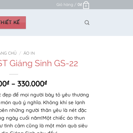
Giỏ hàng /
0
₫
0
HIẾT KẾ
ANG CHỦ
/
ÁO IN
ST Giáng Sinh GS-22
Khoảng
00
₫
–
330.000
₫
giá:
ật đẹp để mọi người bày tỏ yêu thương
từ
món quà ý nghĩa. Không khí se lạnh
310.000₫
bên những người thân yêu là nét đặc
đến
ng ngày cuối năm!Một chiếc áo thun
330.000₫
tư tình cảm cũng là một món quà siêu