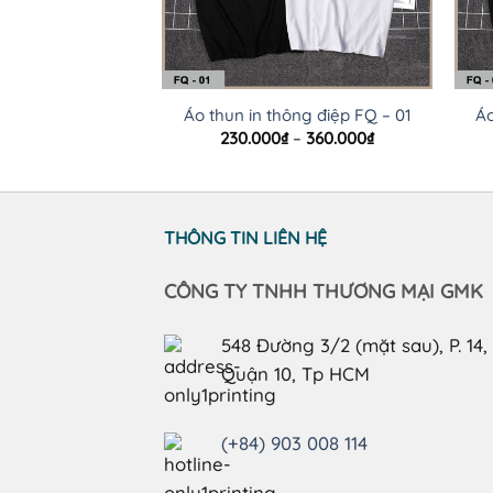
Áo thun in thông điệp FQ – 01
Áo
Khoảng
230.000
₫
–
360.000
₫
giá:
từ
230.000₫
đến
360.000₫
THÔNG TIN LIÊN HỆ
CÔNG TY TNHH THƯƠNG MẠI GMK
548 Đường 3/2 (mặt sau), P. 14,
Quận 10, Tp HCM
(+84) 903 008 114