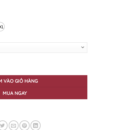
XL
 số lượng
M VÀO GIỎ HÀNG
MUA NGAY