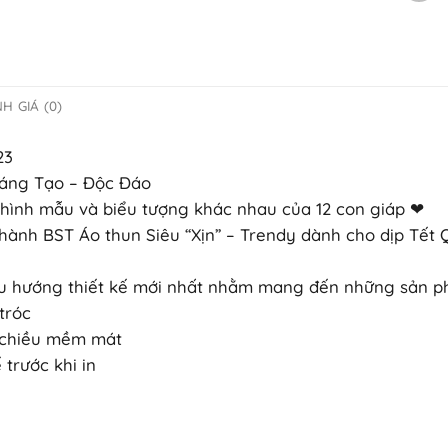
H GIÁ (0)
23
Sáng Tạo – Độc Đáo
 hình mẫu và biểu tượng khác nhau của 12 con giáp ❤
hành BST Áo thun Siêu “Xịn” – Trendy dành cho dịp Tết 
 xu hướng thiết kế mới nhất nhằm mang đến những sản p
tróc
4 chiều mềm mát
trước khi in