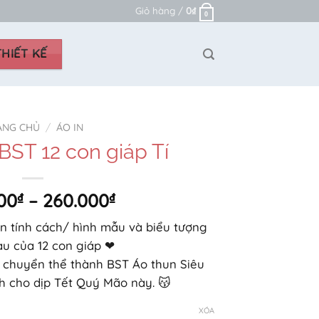
Giỏ hàng /
0
₫
0
HIẾT KẾ
ANG CHỦ
/
ÁO IN
BST 12 con giáp Tí
Khoảng
00
₫
–
260.000
₫
giá:
n tính cách/ hình mẫu và biểu tượng
từ
u của 12 con giáp ❤
240.000₫
 chuyển thể thành BST Áo thun Siêu
đến
nh cho dịp Tết Quý Mão này. 😽
260.000₫
XÓA