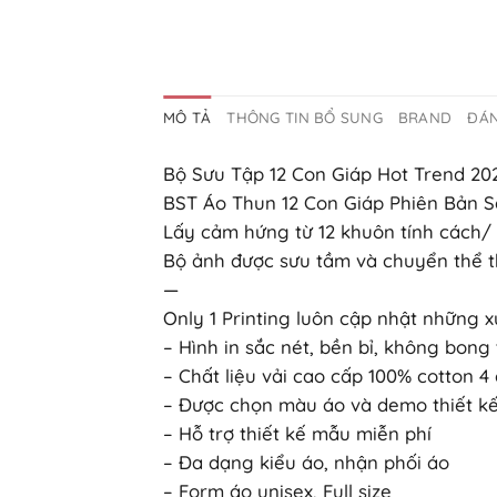
MÔ TẢ
THÔNG TIN BỔ SUNG
BRAND
ĐÁN
Bộ Sưu Tập 12 Con Giáp Hot Trend 20
BST Áo Thun 12 Con Giáp Phiên Bản 
Lấy cảm hứng từ 12 khuôn tính cách/
Bộ ảnh được sưu tầm và chuyển thể t
—
Only 1 Printing luôn cập nhật những
– Hình in sắc nét, bền bỉ, không bong 
– Chất liệu vải cao cấp 100% cotton 
– Được chọn màu áo và demo thiết kế 
– Hỗ trợ thiết kế mẫu miễn phí
– Đa dạng kiểu áo, nhận phối áo
– Form áo unisex, Full size