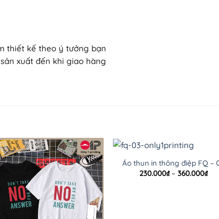
 thiết kế theo ý tưởng bạn
sản xuất đến khi giao hàng
Áo thun in thông điệp FQ – 
Kh
230.000
₫
–
360.000
₫
giá
từ
230
đế
360