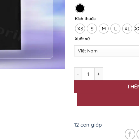
Kích thước
XS
S
M
L
XL
X
Xuất xứ
Áo thun in BST 12 con giáp Tí
THÊ
12 con giáp