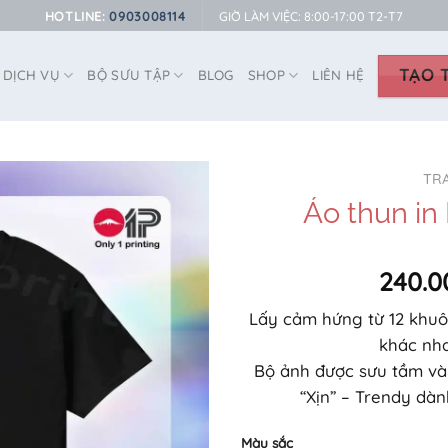
HOTLINE:
0903008114
GIỜ LÀM VIỆC: 8:00-17:00 T2-T7
TẠO T
DỊCH VỤ
BỘ SƯU TẬP
BLOG
SHOP
LIÊN HỆ
TR
Áo thun in 
240.0
Lấy cảm hứng từ 12 khuô
khác nha
Bộ ảnh được sưu tầm và
“Xịn” – Trendy dà
Màu sắc