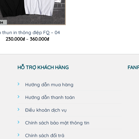
 thun in thông điệp FQ – 04
Khoảng
230.000
₫
–
360.000
₫
giá:
từ
230.000₫
đến
360.000₫
HỖ TRỢ KHÁCH HÀNG
FAN
Hướng dẫn mua hàng
Hướng dẫn thanh toán
Điều khoản dịch vụ
Chính sách bảo mật thông tin
Chính sách đổi trả