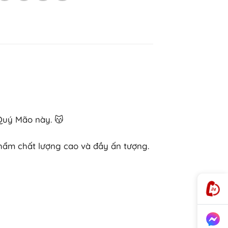
Quý Mão này. 😽
hẩm chất lượng cao và đầy ấn tượng.