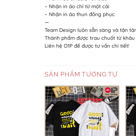
– Nhận in áo chỉ từ một cái
– Nhận in áo thun đồng phục
—
Team Design luôn sẵn sàng và tận tâm
Thành phẩm được trau chuốt từ khâu 
Liên hệ O1P để được tư vấn chi tiết!
SẢN PHẨM TƯƠNG TỰ