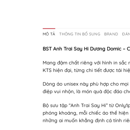
MÔ TẢ
THÔNG TIN BỔ SUNG
BRAND
ĐÁN
BST Anh Trai Say Hi Dương Domic – 
Mang đậm chất riêng với hình in sắc 
KTS hiện đại, từng chi tiết được tái 
Dòng áo unisex này phù hợp cho mọi g
điệp vui nhộn, là món quà độc đáo cho
Bộ sưu tập “Anh Trai Say Hi” từ Only1
phóng khoáng, mỗi chiếc áo thể hiện 
những ai muốn khẳng định cá tính riê