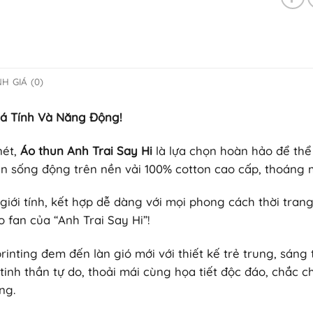
H GIÁ (0)
Cá Tính Và Năng Động!
nét,
Áo thun Anh Trai Say Hi
là lựa chọn hoàn hảo để thể
hiện sống động trên nền vải 100% cotton cao cấp, thoáng
iới tính, kết hợp dễ dàng với mọi phong cách thời trang
 fan của “Anh Trai Say Hi”!
printing đem đến làn gió mới với thiết kế trẻ trung, sáng
tinh thần tự do, thoải mái cùng họa tiết độc đáo, chắc c
ng.