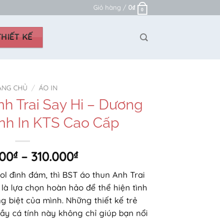
Giỏ hàng /
0
₫
0
HIẾT KẾ
ANG CHỦ
/
ÁO IN
h Trai Say Hi – Dương
nh In KTS Cao Cấp
Khoảng
00
₫
–
310.000
₫
giá:
ol đình đám, thì BST áo thun Anh Trai
từ
 là lựa chọn hoàn hảo để thể hiện tình
250.000₫
g biệt của mình. Những thiết kế trẻ
đến
ầy cá tính này không chỉ giúp bạn nổi
310.000₫