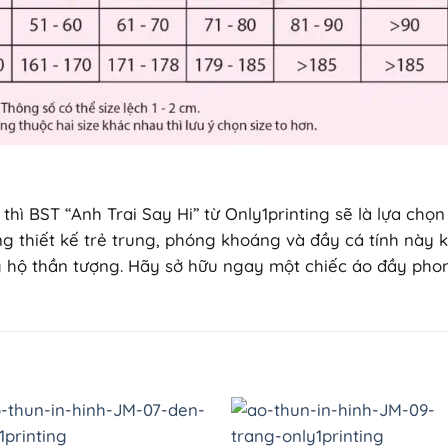
 thì BST “Anh Trai Say Hi” từ Only1printing sẽ là lựa chọ
g thiết kế trẻ trung, phóng khoáng và đầy cá tính này 
 hộ thần tượng. Hãy sở hữu ngay một chiếc áo đầy phong