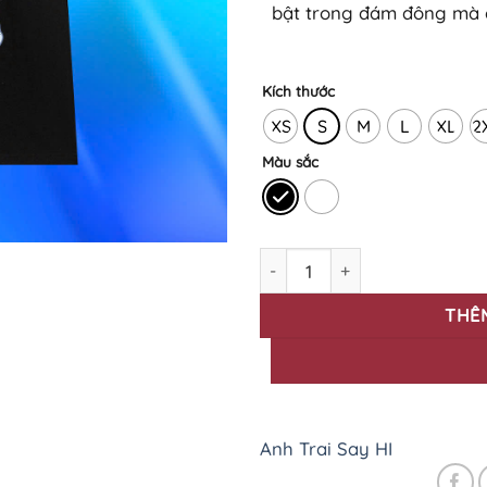
bật trong đám đông mà c
Kích thước
XS
S
M
L
XL
2
Màu sắc
BST Áo thun Anh Trai Say Hi 
THÊ
Anh Trai Say HI