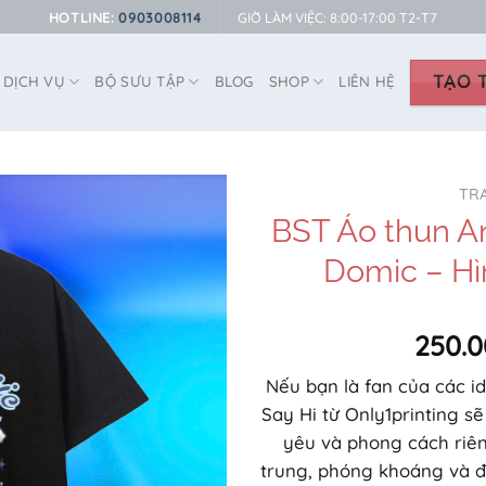
HOTLINE:
0903008114
GIỜ LÀM VIỆC: 8:00-17:00 T2-T7
TẠO T
DỊCH VỤ
BỘ SƯU TẬP
BLOG
SHOP
LIÊN HỆ
TR
BST Áo thun An
Domic – Hì
250.0
Nếu bạn là fan của các id
Say Hi từ Only1printing sẽ
yêu và phong cách riên
trung, phóng khoáng và đ