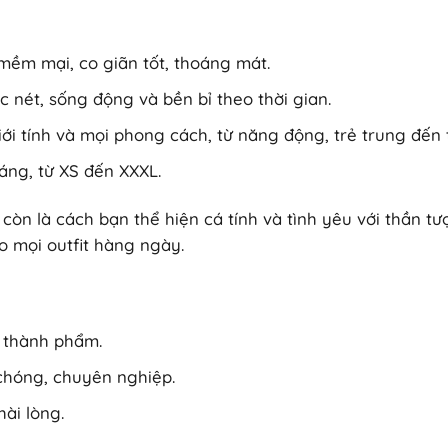
 mềm mại, co giãn tốt, thoáng mát.
ắc nét, sống động và bền bỉ theo thời gian.
ới tính và mọi phong cách, từ năng động, trẻ trung đến ti
áng, từ XS đến XXXL.
còn là cách bạn thể hiện cá tính và tình yêu với thần tư
o mọi outfit hàng ngày.
n thành phẩm.
chóng, chuyên nghiệp.
hài lòng.