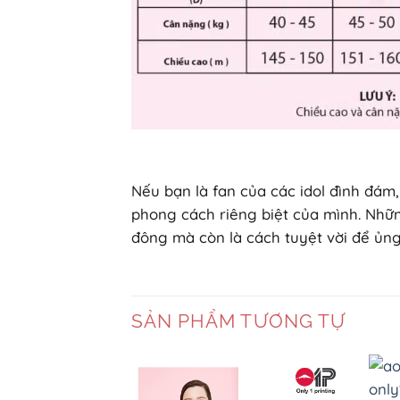
Nếu bạn là fan của các idol đình đám,
phong cách riêng biệt của mình. Nhữn
đông mà còn là cách tuyệt vời để ủng
SẢN PHẨM TƯƠNG TỰ