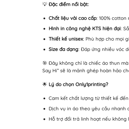
💡
Đặc điểm nổi bật:
Chất liệu vải cao cấp
: 100% cotton
Hình in công nghệ KTS hiện đại
: S
Thiết kế unisex
: Phù hợp cho mọi gi
Size đa dạng
: Đáp ứng nhiều vóc d
🎯 Đây không chỉ là chiếc áo thun mà 
Say Hi” sẽ là mảnh ghép hoàn hảo ch
🌟
Lý do chọn Only1printing?
Cam kết chất lượng từ thiết kế đế
Dịch vụ in áo theo yêu cầu nhanh 
Hỗ trợ đổi trả linh hoạt nếu không 