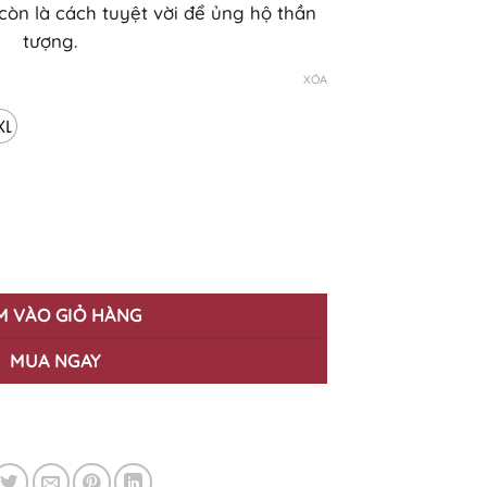
òn là cách tuyệt vời để ủng hộ thần
tượng.
XÓA
XL
- Dương Domic - Hình In KTS Cao Cấp số lượng
M VÀO GIỎ HÀNG
MUA NGAY