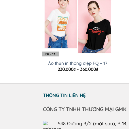
Áo thun in thông điệp FQ – 17
Khoảng
230.000
₫
–
360.000
₫
giá:
từ
230.000₫
đến
360.000₫
THÔNG TIN LIÊN HỆ
CÔNG TY TNHH THƯƠNG MẠI GMK
548 Đường 3/2 (mặt sau), P. 14,