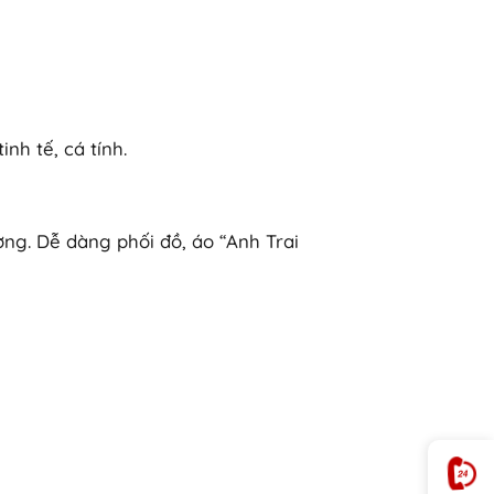
nh tế, cá tính.
ợng. Dễ dàng phối đồ, áo “Anh Trai