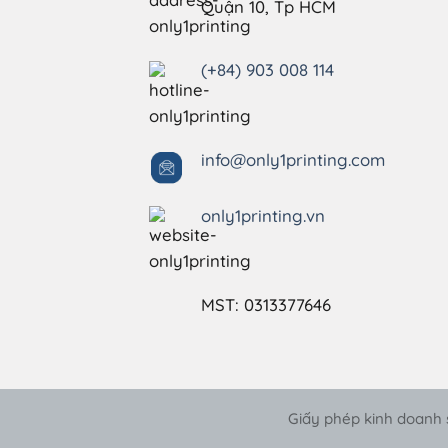
Quận 10, Tp HCM
(+84) 903 008 114
info@only1printing.com
only1printing.vn
MST: 0313377646
Giấy phép kinh doanh s