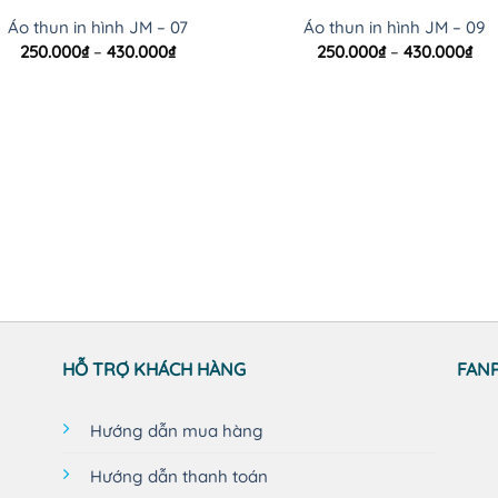
Áo thun in hình JM – 07
Áo thun in hình JM – 09
Khoảng
Kh
250.000
₫
–
430.000
₫
250.000
₫
–
430.000
₫
giá:
giá
từ
từ
250.000₫
250
đến
đế
430.000₫
430
HỖ TRỢ KHÁCH HÀNG
FAN
Hướng dẫn mua hàng
Hướng dẫn thanh toán