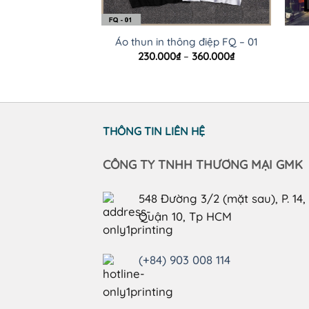
Áo thun in thông điệp FQ – 01
Khoảng
230.000
₫
–
360.000
₫
giá:
từ
230.000₫
đến
360.000₫
THÔNG TIN LIÊN HỆ
CÔNG TY TNHH THƯƠNG MẠI GMK
548 Đường 3/2 (mặt sau), P. 14,
Quận 10, Tp HCM
(+84) 903 008 114