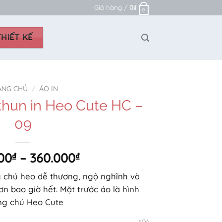
Giỏ hàng /
0
₫
0
HIẾT KẾ
ANG CHỦ
/
ÁO IN
thun in Heo Cute HC –
09
Khoảng
00
₫
–
360.000
₫
giá:
 chú heo dễ thương, ngộ nghĩnh và
từ
n bao giờ hết. Mặt trước áo là hình
230.000₫
ng chú Heo Cute
đến
360.000₫
XÓA