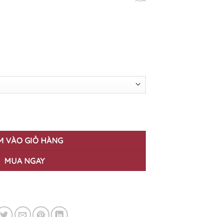
e HC - 09 số lượng
M VÀO GIỎ HÀNG
MUA NGAY