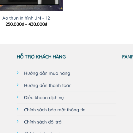
Áo thun in hình JM – 12
Khoảng
250.000
₫
–
430.000
₫
giá:
từ
250.000₫
đến
430.000₫
HỖ TRỢ KHÁCH HÀNG
FAN
Hướng dẫn mua hàng
Hướng dẫn thanh toán
Điều khoản dịch vụ
Chính sách bảo mật thông tin
Chính sách đổi trả