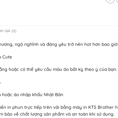
H GIÁ (0)
hương, ngộ nghĩnh và đáng yêu trở nên hot hơn bao giờ 
o Cute
ắng hoặc có thể yêu cầu màu áo bất kỳ theo ý của bạn.
.
am hoặc áo nhập khẩu Nhật Bản
iến in phun trực tiếp trên vải bằng máy in KTS Brother h
 bảo về chất lượng sản phẩm và an toàn khi sử dụng.