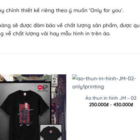
y chỉnh thiết kế riêng theo ý muốn ‘Only for you’.
 hàng sẽ được đảm bảo về chất lượng sản phẩm, được quyền
g về chất lượng vải hay mẫu hình in trên áo.
Áo thun in hình JM – 02
Kh
250.000
₫
–
430.000
₫
giá
từ
250
đế
430