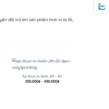
 đổi trả khi sản phẩm hình in bị lỗi,
Áo thun in hình JM – 07
oảng
Khoảng
250.000
₫
–
430.000
₫
:
giá:
từ
.000₫
250.000₫
n
đến
.000₫
430.000₫