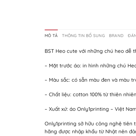
MÔ TẢ
THÔNG TIN BỔ SUNG
BRAND
ĐÁN
BST Heo cute với những chú heo dễ t
– Mặt trước áo: in hình những chú He
– Màu sắc: có sẵn màu đen và màu tr
– Chất liệu: cotton 100% từ thiên nhiên
– Xuất xứ: áo Only1printing – Việt N
Only1printing sở hữu công nghệ tiên t
hãng được nhập khẩu từ Nhật nên đảm