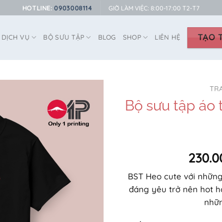
HOTLINE:
0903008114
GIỜ LÀM VIỆC: 8:00-17:00 T2-T7
TẠO T
DỊCH VỤ
BỘ SƯU TẬP
BLOG
SHOP
LIÊN HỆ
TR
Bộ sưu tập áo 
230.0
BST Heo cute với những
đáng yêu trở nên hot hơ
nhữ