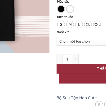
Màu sắc
Kích thước
S
M
L
XL
XXL
Xuất xứ
Bộ sưu tập áo thun in Heo Cut
THÊ
Bộ Sưu Tập Heo Cute