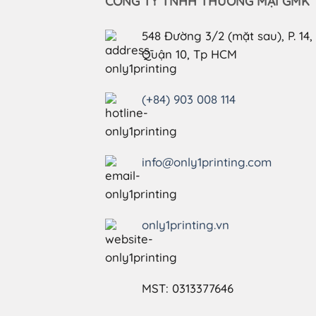
CÔNG TY TNHH THƯƠNG MẠI GMK
548 Đường 3/2 (mặt sau), P. 14,
Quận 10, Tp HCM
(+84) 903 008 114
info@only1printing.com
only1printing.vn
MST: 0313377646