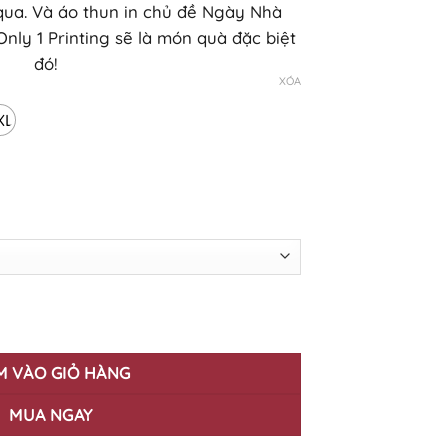
qua. Và áo thun in chủ đề Ngày Nhà
nly 1 Printing sẽ là món quà đặc biệt
đó!
XÓA
XL
 20/11 Teacher-10 số lượng
M VÀO GIỎ HÀNG
MUA NGAY