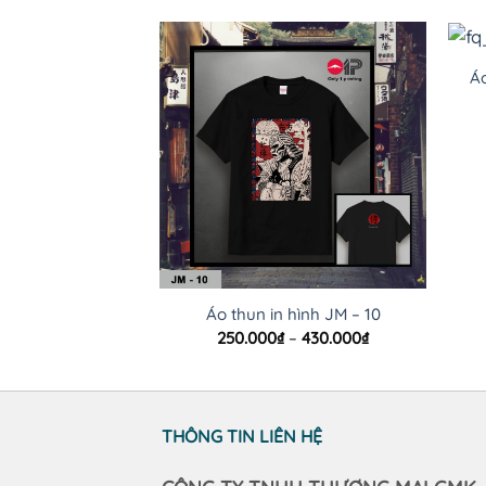
Áo
Áo thun in hình JM – 10
Khoảng
250.000
₫
–
430.000
₫
giá:
từ
250.000₫
đến
430.000₫
THÔNG TIN LIÊN HỆ