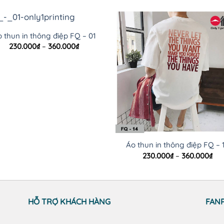
 thun in thông điệp FQ – 01
Khoảng
230.000
₫
–
360.000
₫
giá:
từ
230.000₫
đến
360.000₫
Áo thun in thông điệp FQ – 
Kh
230.000
₫
–
360.000
₫
giá
từ
230
đế
360
HỖ TRỢ KHÁCH HÀNG
FAN