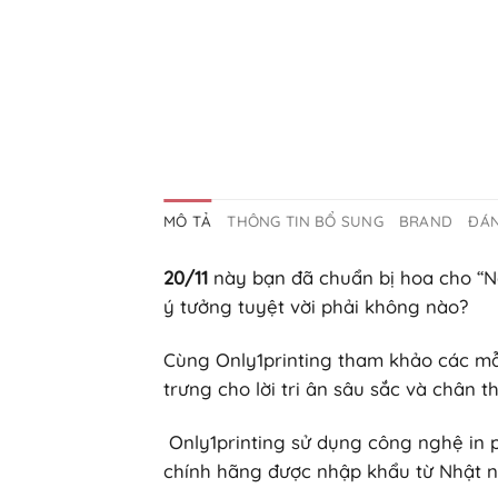
MÔ TẢ
THÔNG TIN BỔ SUNG
BRAND
ĐÁN
20/11
này bạn đã chuẩn bị hoa cho “Ng
ý tưởng tuyệt vời phải không nào?
Cùng Only1printing tham khảo các mẫ
trưng cho lời tri ân sâu sắc và chân 
Only1printing sử dụng công nghệ in 
chính hãng được nhập khẩu từ Nhật n