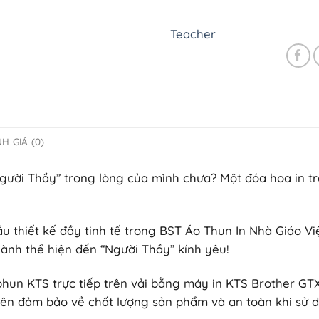
Teacher
H GIÁ (0)
ười Thầy” trong lòng của mình chưa? Một đóa hoa in tr
u thiết kế đầy tinh tế trong BST Áo Thun In Nhà Giáo V
thành thể hiện đến “Người Thầy” kính yêu!
phun KTS trực tiếp trên vải bằng máy in KTS Brother GTX
ên đảm bảo về chất lượng sản phẩm và an toàn khi sử d