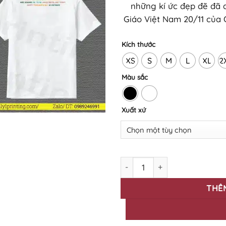
những kí ức đẹp đẽ đã 
Giáo Việt Nam 20/11 của O
Kích thước
XS
S
M
L
XL
2
Màu sắc
Xuất xứ
Áo thun in Nhà giáo Việt Nam
THÊ