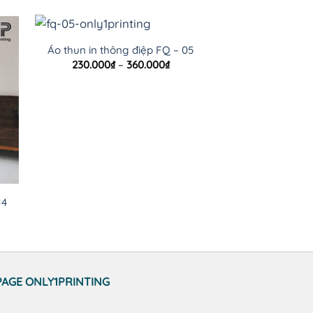
Áo thun in thông điệp FQ – 05
Khoảng
230.000
₫
–
360.000
₫
giá:
từ
230.000₫
đến
360.000₫
14
Áo thun in h
oảng
250.000
₫
–
:
.000₫
n
.000₫
PAGE ONLY1PRINTING