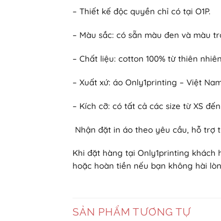
– Thiết kế độc quyền chỉ có tại O1P.
– Màu sắc: có sẵn màu đen và màu tr
– Chất liệu: cotton 100% từ thiên nhiên
– Xuất xứ: áo Only1printing – Việt N
– Kích cỡ: có tất cả các size từ XS đế
Nhận đặt in áo theo yêu cầu, hỗ trợ t
Khi đặt hàng tại Only1printing khách
hoặc hoàn tiền nếu bạn không hài lòn
SẢN PHẨM TƯƠNG TỰ