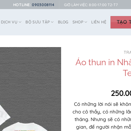
HOTLINE:
0903008114
GIỜ LÀM VIỆC: 8:00-17:00 T2-T7
TẠO T
DỊCH VỤ
BỘ SƯU TẬP
BLOG
SHOP
LIÊN HỆ
TR
Áo thun in Nh
T
250.0
Có những lời nói sẽ khô
cho cô thầy, có những l
tháng. Nhưng sẽ có nhữn
gian, để người nhận mỗ