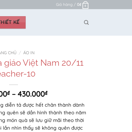
Giỏ hàng /
0
₫
0
HIẾT KẾ
ANG CHỦ
/
ÁO IN
à giáo Việt Nam 20/11
eacher-10
Khoảng
00
₫
–
430.000
₫
giá:
ng diễn tả được hết chân thành dành
từ
ãng quên sẽ dần hình thành theo năm
250.000₫
g món quà sẽ lưu giữ mãi theo thời
đến
i lần nhìn thấy sẽ không quên được
430.000₫