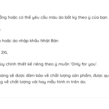
ắng hoặc có thể yêu cầu màu áo bất kỳ theo ý của bạn.
.
am hoặc áo nhập khẩu Nhật Bản
n 2XL
ùy chỉnh thiết kế riêng theo ý muốn ‘Only for you’.
 hàng sẽ được đảm bảo về chất lượng sản phẩm, được quyền
g về chất lượng vải hay mẫu hình in trên áo.