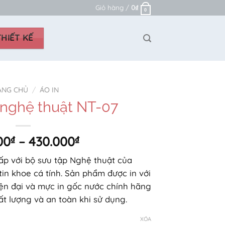
Giỏ hàng /
0
₫
0
HIẾT KẾ
ANG CHỦ
/
ÁO IN
 nghệ thuật NT-07
Khoảng
00
₫
–
430.000
₫
giá:
cấp với bộ sưu tập Nghệ thuật của
từ
tin khoe cá tính. Sản phẩm được in với
310.000₫
ện đại và mực in gốc nước chính hãng
đến
t lượng và an toàn khi sử dụng.
430.000₫
XÓA