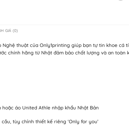
H GIÁ (0)
p Nghệ thuật của Only1printing giúp bạn tự tin khoe cá 
ước chính hãng từ Nhật đảm bảo chất lượng và an toàn k
am hoặc áo United Athle nhập khẩu Nhật Bản
cầu, tùy chỉnh thiết kế riêng ‘Only for you’