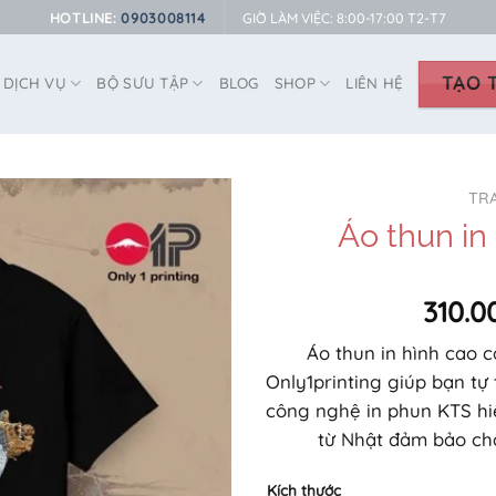
HOTLINE:
0903008114
GIỜ LÀM VIỆC: 8:00-17:00 T2-T7
TẠO T
DỊCH VỤ
BỘ SƯU TẬP
BLOG
SHOP
LIÊN HỆ
TR
Áo thun in
310.0
Áo thun in hình cao 
Only1printing giúp bạn tự 
công nghệ in phun KTS hi
từ Nhật đảm bảo chấ
Kích thước