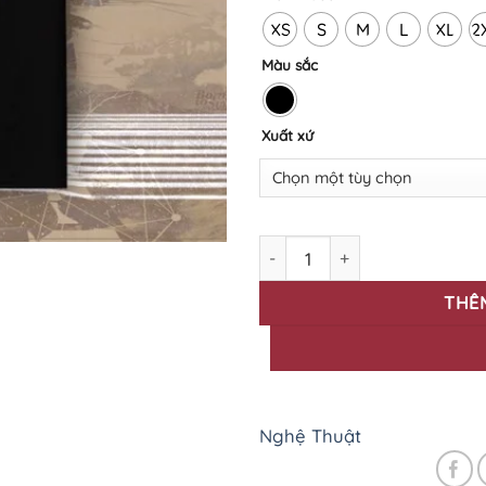
XS
S
M
L
XL
2
Màu sắc
Xuất xứ
Áo thun in nghệ thuật NT-07 
THÊ
Nghệ Thuật