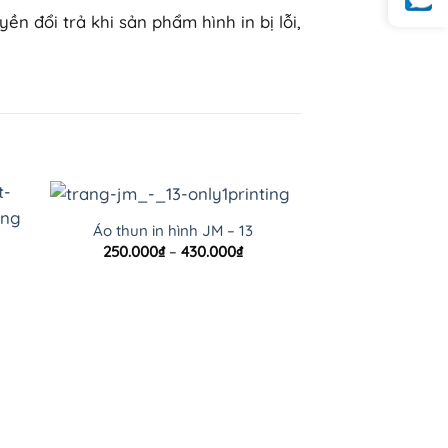
 đổi trả khi sản phẩm hình in bị lỗi,
Áo thun in hình JM – 13
Khoảng
250.000
₫
–
430.000
₫
giá:
oảng
từ
:
250.000₫
đến
.000₫
430.000₫
n
.000₫