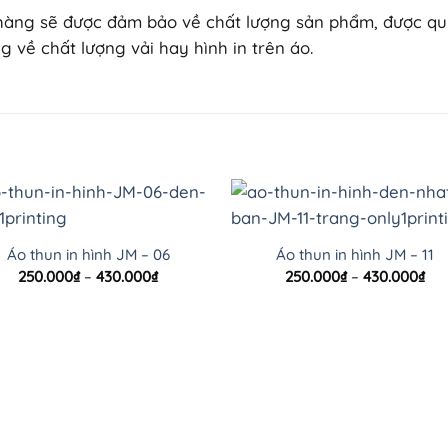
 hàng sẽ được đảm bảo về chất lượng sản phẩm, được quyền
 về chất lượng vải hay hình in trên áo.
Áo thun in hình JM – 06
Áo thun in hình JM – 11
Khoảng
Kh
250.000
₫
–
430.000
₫
250.000
₫
–
430.000
₫
giá:
giá
từ
từ
250.000₫
250
đến
đế
430.000₫
430