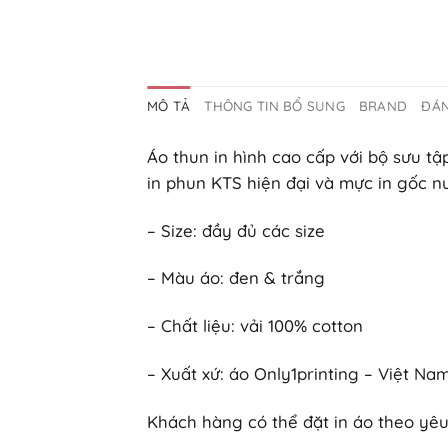
MÔ TẢ
THÔNG TIN BỔ SUNG
BRAND
ĐÁN
Áo thun in hình cao cấp với bộ sưu tậ
in phun KTS hiện đại và mực in gốc n
– Size: đầy đủ các size
– Màu áo: đen & trắng
– Chất liệu: vải 100% cotton
– Xuất xứ: áo Only1printing – Việt N
Khách hàng có thể đặt in áo theo yêu 