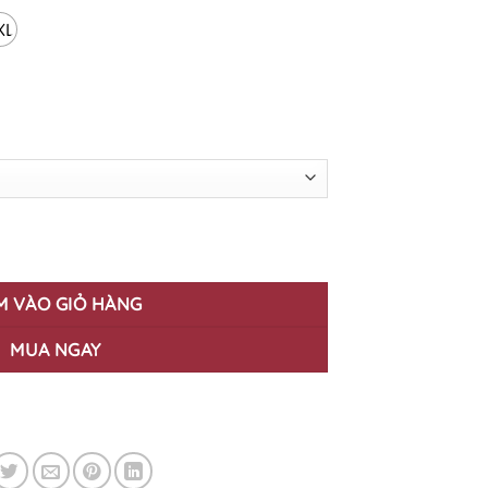
XL
số lượng
M VÀO GIỎ HÀNG
MUA NGAY