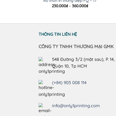
Áo thun in thông điệp FQ – 17
Khoảng
230.000
₫
–
360.000
₫
giá:
từ
230.000₫
đến
360.000₫
THÔNG TIN LIÊN HỆ
CÔNG TY TNHH THƯƠNG MẠI GMK
548 Đường 3/2 (mặt sau), P. 14,
Quận 10, Tp HCM
(+84) 903 008 114
info@only1printing.com