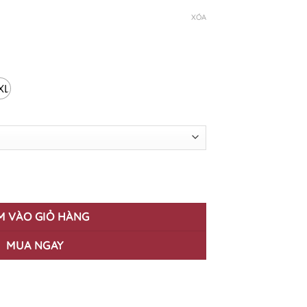
XÓA
XL
2023 JM-31 số lượng
M VÀO GIỎ HÀNG
MUA NGAY