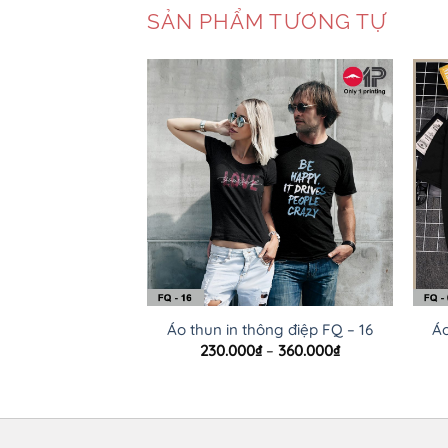
SẢN PHẨM TƯƠNG TỰ
Áo thun in thông điệp FQ – 16
Áo
Khoảng
230.000
₫
–
360.000
₫
giá:
từ
230.000₫
đến
360.000₫