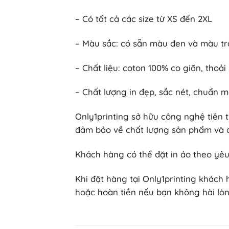
– Có tất cả các size từ XS đến 2XL
– Màu sắc: có sẵn màu đen và màu tr
– Chất liệu: coton 100% co giãn, thoả
– Chất lượng in đẹp, sắc nét, chuẩn m
Only1printing sở hữu công nghệ tiên t
đảm bảo về chất lượng sản phẩm và a
Khách hàng có thể đặt in áo theo yêu 
Khi đặt hàng tại Only1printing khách
hoặc hoàn tiền nếu bạn không hài lòng