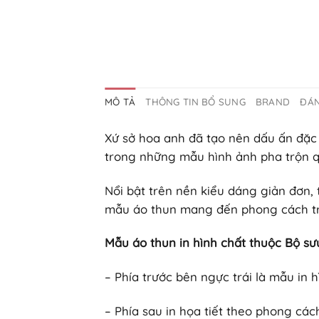
MÔ TẢ
THÔNG TIN BỔ SUNG
BRAND
ĐÁN
Xứ sở hoa anh đã tạo nên dấu ấn đặc
trong những mẫu hình ảnh pha trộn quá
Nổi bật trên nền kiểu dáng giản đơn, 
mẫu áo thun mang đến phong cách tr
Mẫu áo thun in hình chất thuộc Bộ sư
– Phía trước bên ngực trái là mẫu in 
– Phía sau in họa tiết theo phong cá