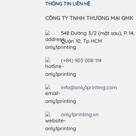
THÔNG TIN LIÊN HỆ
CÔNG TY TNHH THƯƠNG MẠI GMK
548 Đường 3/2 (mặt sau), P. 14,
Quận 10, Tp HCM
(+84) 903 008 114
info@only1printing.com
only1printing.vn