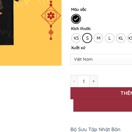
Màu sắc
Kích thước
XS
S
M
L
XL
X
Xuất xứ
Áo thun in họa tiết Nhật Bản 
THÊ
Bộ Sưu Tập Nhật Bản