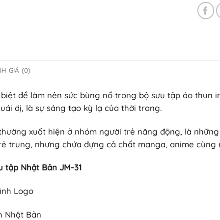
H GIÁ (0)
 biệt để làm nên sức bùng nổ trong bộ sưu tập áo thun 
i dị, là sự sáng tạo kỳ lạ của thời trang.
thường xuất hiện ở nhóm người trẻ năng động, là những h
ẻ trung, nhưng chứa đựng cả chất manga, anime cùng
u tập Nhật Bản JM-31
hình Logo
ch Nhật Bản