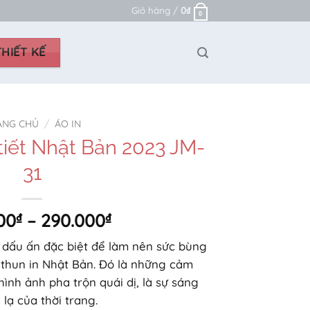
Giỏ hàng /
0
₫
0
HIẾT KẾ
ANG CHỦ
/
ÁO IN
tiết Nhật Bản 2023 JM-
31
Khoảng
00
₫
–
290.000
₫
giá:
 dấu ấn đặc biệt để làm nên sức bùng
từ
 thun in Nhật Bản. Đó là những cảm
270.000₫
nh ảnh pha trộn quái dị, là sự sáng
đến
 lạ của thời trang.
290.000₫