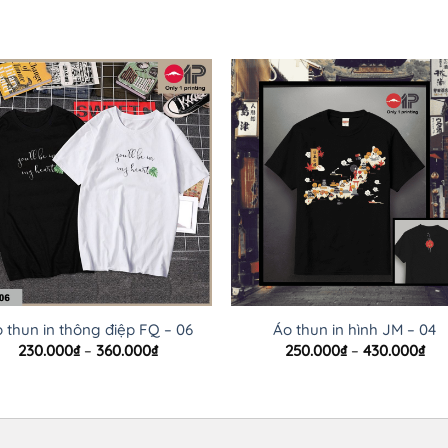
 thun in thông điệp FQ – 06
Áo thun in hình JM – 04
Khoảng
Kh
230.000
₫
–
360.000
₫
250.000
₫
–
430.000
₫
giá:
giá
từ
từ
230.000₫
250
đến
đế
360.000₫
430