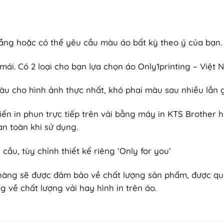
ắng hoặc có thể yêu cầu màu áo bất kỳ theo ý của bạn.
i mái. Có 2 loại cho bạn lựa chọn áo Only1printing – Vi
àu cho hình ảnh thực nhất, khó phai màu sau nhiều lần g
iến in phun trực tiếp trên vải bằng máy in KTS Brother 
n toàn khi sử dụng.
cầu, tùy chỉnh thiết kế riêng ‘Only for you’
 hàng sẽ được đảm bảo về chất lượng sản phẩm, được quyền
 về chất lượng vải hay hình in trên áo.