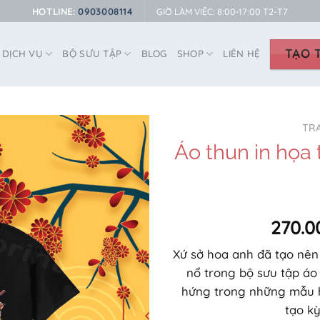
HOTLINE:
0903008114
GIỜ LÀM VIỆC: 8:00-17:00 T2-T7
TẠO T
DỊCH VỤ
BỘ SƯU TẬP
BLOG
SHOP
LIÊN HỆ
TR
Áo thun in họa 
270.0
Xứ sở hoa anh đã tạo nên
nổ trong bộ sưu tập áo
hứng trong những mẫu hì
tạo kỳ