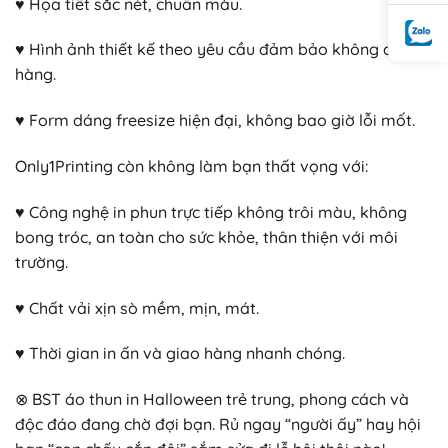
♥ Họa tiết sắc nét, chuẩn màu.
♥ Hình ảnh thiết kế theo yêu cầu đảm bảo không đụng
hàng.
♥ Form dáng freesize hiện đại, không bao giờ lỗi mốt.
Only1Printing còn không làm bạn thất vọng với:
♥ Công nghệ in phun trực tiếp không trôi màu, không
bong tróc, an toàn cho sức khỏe, thân thiện với môi
trường.
♥ Chất vải xịn sò mềm, mịn, mát.
♥ Thời gian in ấn và giao hàng nhanh chóng.
⊗ BST áo thun in Halloween trẻ trung, phong cách và
độc đáo đang chờ đợi bạn. Rủ ngay “người ấy” hay hội