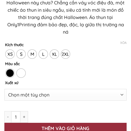
Halloween này chưa? Chẳng cần váy vóc điệu đà, một
250.000₫
chiếc áo thun in siêu ngầu, siêu cá tính mới là món đồ
đến
thời trang đúng chất Halloween. Áo thun tại
430.000₫
Only1Printing đảm bảo đẹp, độc, lạ giữa thị trường na
ná
XÓA
Kích thước
XS
S
M
L
XL
2XL
Màu sắc
Xuất xứ
ÁO THUN IN HỌA TIẾT HALLOWEEN HW-06 số lượng
THÊM VÀO GIỎ HÀNG