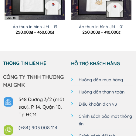
Áo thun in hình JM – 13
Áo thun in hình JM – 01
Khoảng
Khoảng
250.000
₫
–
430.000
₫
250.000
₫
–
410.000
₫
giá:
giá:
từ
từ
250.000₫
250.000
đến
đến
430.000₫
410.000₫
THÔNG TIN LIÊN HỆ
HỖ TRỢ KHÁCH HÀNG
CÔNG TY TNHH THƯƠNG
Hướng dẫn mua hàng
MẠI GMK
Hướng dẫn thanh toán
548 Đường 3/2 (mặt
Điều khoản dịch vụ
sau), P. 14, Quận 10,
Tp HCM
Chính sách bảo mật thông
tin
(+84) 903 008 114
Chính sách đổi trả