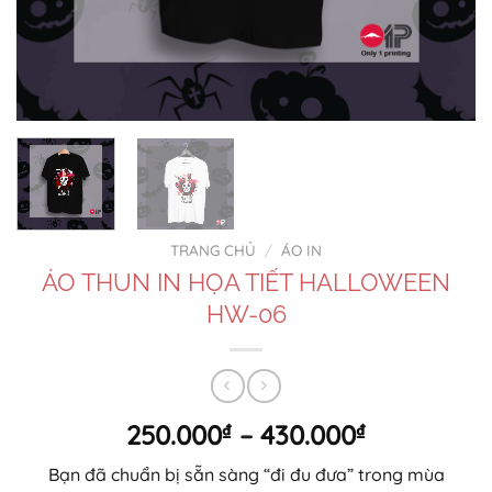
TRANG CHỦ
/
ÁO IN
ÁO THUN IN HỌA TIẾT HALLOWEEN
HW-06
Khoảng
250.000
₫
–
430.000
₫
giá:
Bạn đã chuẩn bị sẵn sàng “đi đu đưa” trong mùa
từ