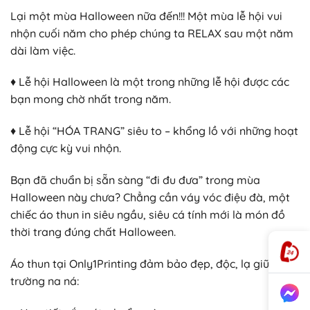
Lại một mùa Halloween nữa đến!!! Một mùa lễ hội vui
nhộn cuối năm cho phép chúng ta RELAX sau một năm
dài làm việc.
♦ Lễ hội Halloween là một trong những lễ hội được các
bạn mong chờ nhất trong năm.
♦ Lễ hội “HÓA TRANG” siêu to – khổng lồ với những hoạt
động cực kỳ vui nhộn.
Bạn đã chuẩn bị sẵn sàng “đi đu đưa” trong mùa
Halloween này chưa? Chẳng cần váy vóc điệu đà, một
chiếc áo thun in siêu ngầu, siêu cá tính mới là món đồ
thời trang đúng chất Halloween.
Áo thun tại Only1Printing đảm bảo đẹp, độc, lạ giữa thị
trường na ná: