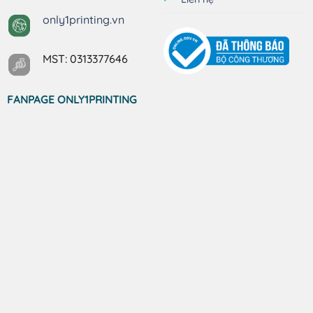
only1printing.vn
MST: 0313377646
FANPAGE ONLY1PRINTING