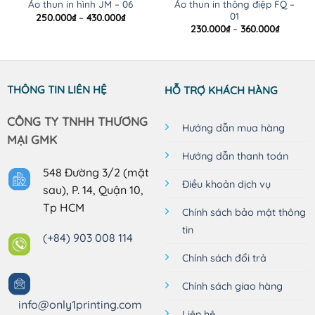
Áo thun in thông điệp FQ –
Áo thun in hình JM – 06
01
Khoảng
250.000
₫
–
430.000
₫
giá:
Khoảng
230.000
₫
–
360.000
₫
từ
giá:
250.000₫
từ
đến
230.000
430.000₫
đến
360.000
THÔNG TIN LIÊN HỆ
HỖ TRỢ KHÁCH HÀNG
CÔNG TY TNHH THƯƠNG
Hướng dẫn mua hàng
MẠI GMK
Hướng dẫn thanh toán
548 Đường 3/2 (mặt
Điều khoản dịch vụ
sau), P. 14, Quận 10,
Tp HCM
Chính sách bảo mật thông
tin
(+84) 903 008 114
Chính sách đổi trả
Chính sách giao hàng
info@only1printing.com
Liên hệ