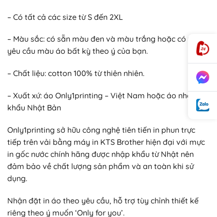
– Có tất cả các size từ S đến 2XL
– Màu sắc: có sẵn màu đen và màu trắng hoặc có thể
yêu cầu màu áo bất kỳ theo ý của bạn.
– Chất liệu: cotton 100% từ thiên nhiên.
– Xuất xứ: áo Only1printing – Việt Nam hoặc áo nhập
khẩu Nhật Bản
Only1printing sở hữu công nghệ tiên tiến in phun trực
tiếp trên vải bằng máy in KTS Brother hiện đại với mực
in gốc nước chính hãng được nhập khẩu từ Nhật nên
đảm bảo về chất lượng sản phẩm và an toàn khi sử
dụng.
Nhận đặt in áo theo yêu cầu, hỗ trợ tùy chỉnh thiết kế
riêng theo ý muốn ‘Only for you’.