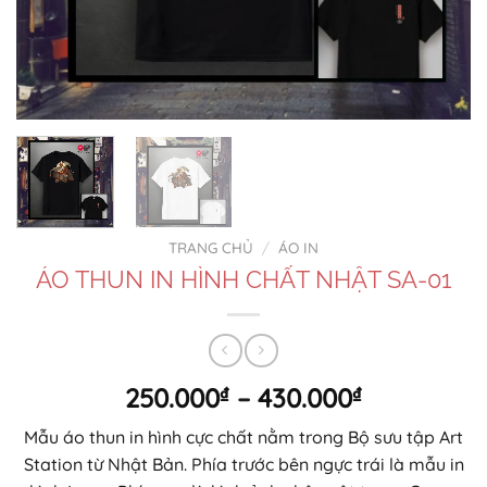
TRANG CHỦ
/
ÁO IN
ÁO THUN IN HÌNH CHẤT NHẬT SA-01
Khoảng
250.000
₫
–
430.000
₫
giá:
Mẫu áo thun in hình cực chất nằm trong Bộ sưu tập Art
từ
Station từ Nhật Bản. Phía trước bên ngực trái là mẫu in
250.000₫