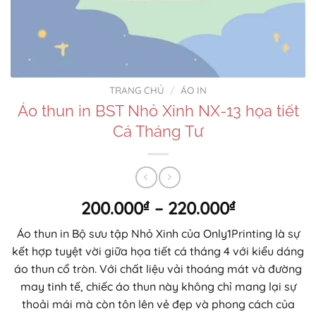
TRANG CHỦ
/
ÁO IN
Áo thun in BST Nhỏ Xinh NX-13 họa tiết
Cá Tháng Tư
Khoảng
200.000
₫
–
220.000
₫
giá:
Áo thun in Bộ sưu tập Nhỏ Xinh của Only1Printing là sự
từ
kết hợp tuyệt vời giữa họa tiết cá tháng 4 với kiểu dáng
200.000₫
áo thun cổ tròn. Với chất liệu vải thoáng mát và đường
đến
may tinh tế, chiếc áo thun này không chỉ mang lại sự
220.000₫
thoải mái mà còn tôn lên vẻ đẹp và phong cách của