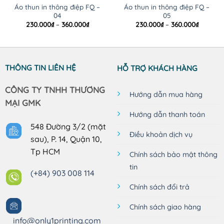
Áo thun in thông điệp FQ –
Áo thun in thông điệp FQ –
04
05
Khoảng
Khoảng
230.000
₫
–
360.000
₫
230.000
₫
–
360.000
₫
giá:
giá:
từ
từ
230.000₫
230.000
đến
đến
360.000₫
360.000
THÔNG TIN LIÊN HỆ
HỖ TRỢ KHÁCH HÀNG
CÔNG TY TNHH THƯƠNG
Hướng dẫn mua hàng
MẠI GMK
Hướng dẫn thanh toán
548 Đường 3/2 (mặt
Điều khoản dịch vụ
sau), P. 14, Quận 10,
Tp HCM
Chính sách bảo mật thông
tin
(+84) 903 008 114
Chính sách đổi trả
Chính sách giao hàng
info@only1printing.com