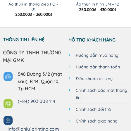
Áo thun in thông điệp FQ –
Áo thun in hình JM – 12
01
Khoảng
250.000
₫
–
430.000
₫
giá:
Khoảng
230.000
₫
–
360.000
₫
từ
giá:
250.000
từ
đến
230.000₫
430.000
đến
360.000₫
THÔNG TIN LIÊN HỆ
HỖ TRỢ KHÁCH HÀNG
CÔNG TY TNHH THƯƠNG
Hướng dẫn mua hàng
MẠI GMK
Hướng dẫn thanh toán
548 Đường 3/2 (mặt
Điều khoản dịch vụ
sau), P. 14, Quận 10,
Tp HCM
Chính sách bảo mật thông
tin
(+84) 903 008 114
Chính sách đổi trả
Chính sách giao hàng
info@only1printing.com