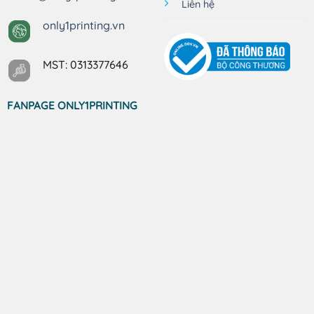
Liên hệ
only1printing.vn
MST: 0313377646
FANPAGE ONLY1PRINTING