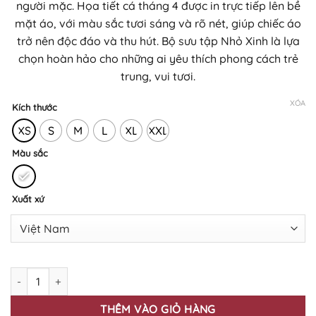
người mặc. Họa tiết cá tháng 4 được in trực tiếp lên bề
mặt áo, với màu sắc tươi sáng và rõ nét, giúp chiếc áo
trở nên độc đáo và thu hút. Bộ sưu tập Nhỏ Xinh là lựa
chọn hoàn hảo cho những ai yêu thích phong cách trẻ
trung, vui tươi.
XÓA
Kích thước
XS
S
M
L
XL
XXL
Màu sắc
Xuất xứ
Áo thun in BST Nhỏ Xinh NX-02 họa tiết Cá Tháng Tư số lượng
THÊM VÀO GIỎ HÀNG