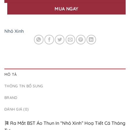
MUA NGAY
Nhỏ Xinh
MÔ TẢ
THÔNG TIN BỔ SUNG
BRAND
ĐÁNH GIÁ (0)
🎏 Ra Mắt BST Áo Thun In “Nhỏ Xinh” Hoạ Tiết Cá Tháng