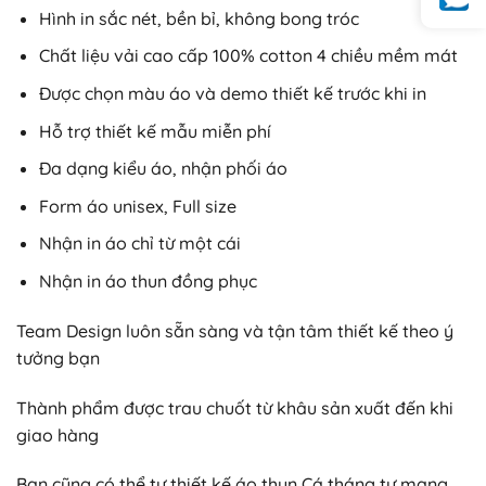
Hình in sắc nét, bền bỉ, không bong tróc
Chất liệu vải cao cấp 100% cotton 4 chiều mềm mát
Được chọn màu áo và demo thiết kế trước khi in
Hỗ trợ thiết kế mẫu miễn phí
Đa dạng kiểu áo, nhận phối áo
Form áo unisex, Full size
Nhận in áo chỉ từ một cái
Nhận in áo thun đồng phục
Team Design luôn sẵn sàng và tận tâm thiết kế theo ý
tưởng bạn
Thành phẩm được trau chuốt từ khâu sản xuất đến khi
giao hàng
Bạn cũng có thể tự thiết kế áo thun Cá tháng tư mang