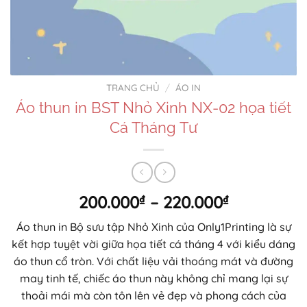
TRANG CHỦ
/
ÁO IN
Áo thun in BST Nhỏ Xinh NX-02 họa tiết
Cá Tháng Tư
Khoảng
200.000
₫
–
220.000
₫
giá:
Áo thun in Bộ sưu tập Nhỏ Xinh của Only1Printing là sự
từ
kết hợp tuyệt vời giữa họa tiết cá tháng 4 với kiểu dáng
200.000₫
áo thun cổ tròn. Với chất liệu vải thoáng mát và đường
đến
may tinh tế, chiếc áo thun này không chỉ mang lại sự
220.000₫
thoải mái mà còn tôn lên vẻ đẹp và phong cách của