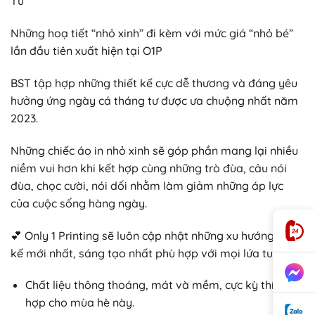
Tư
Những hoạ tiết “nhỏ xinh” đi kèm với mức giá “nhỏ bé”
lần đầu tiên xuất hiện tại O1P
BST tập hợp những thiết kế cực dễ thương và đáng yêu
hưởng ứng ngày cá tháng tư được ưa chuộng nhất năm
2023.
Những chiếc áo in nhỏ xinh sẽ góp phần mang lại nhiều
niềm vui hơn khi kết hợp cùng những trò đùa, câu nói
đùa, chọc cười, nói dối nhằm làm giảm những áp lực
của cuộc sống hàng ngày.
💕 Only 1 Printing sẽ luôn cập nhật những xu hướng thiết
kế mới nhất, sáng tạo nhất phù hợp với mọi lứa tuổi.
Chất liệu thông thoáng, mát và mềm, cực kỳ thích
hợp cho mùa hè này.