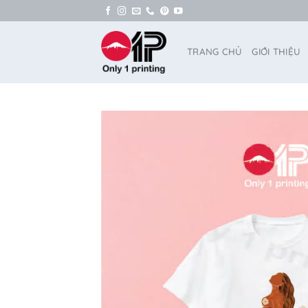
Bỏ
qua
nội
TRANG CHỦ
GIỚI THIỆU
dung