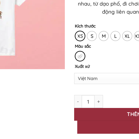
nhau, từ dạo phố, đi ch
động liên quan
Kích thước
XS
S
M
L
XL
X
Màu sắc
Xuất xứ
Áo thun in BST Happy Women
THÊ