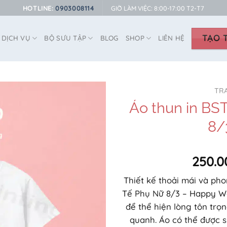
HOTLINE:
0903008114
GIỜ LÀM VIỆC: 8:00-17:00 T2-T7
TẠO T
DỊCH VỤ
BỘ SƯU TẬP
BLOG
SHOP
LIÊN HỆ
TR
Áo thun in B
8/
250.0
Thiết kế thoải mái và ph
Tế Phụ Nữ 8/3 – Happy W
để thể hiện lòng tôn trọ
quanh. Áo có thể được 