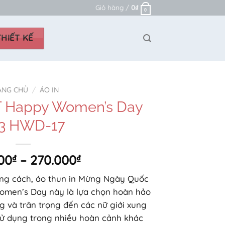
Giỏ hàng /
0
₫
0
HIẾT KẾ
ANG CHỦ
/
ÁO IN
ST Happy Women’s Day
3 HWD-17
Khoảng
00
₫
–
270.000
₫
giá:
ong cách, áo thun in Mừng Ngày Quốc
từ
omen’s Day này là lựa chọn hoàn hảo
250.000₫
ng và trân trọng đến các nữ giới xung
đến
sử dụng trong nhiều hoàn cảnh khác
270.000₫