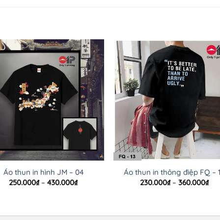
Áo thun in hình JM – 04
Áo thun in thông điệp FQ – 
Khoảng
Kh
250.000
₫
–
430.000
₫
230.000
₫
–
360.000
₫
giá:
giá
từ
từ
250.000₫
230
đến
đế
430.000₫
360