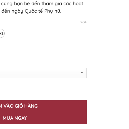
ơi cùng bạn bè đến tham gia các hoạt
 đến ngày Quốc tế Phụ nữ.
XÓA
XL
's Day 8/3 HWD-17 số lượng
M VÀO GIỎ HÀNG
MUA NGAY