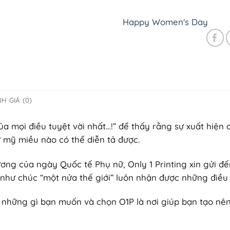
Happy Women's Day
H GIÁ (0)
của mọi điều tuyệt vời nhất…!” để thấy rằng sự xuất hiệ
 mỹ miều nào có thể diễn tả được.
ương của ngày Quốc tế Phụ nữ, Only 1 Printing xin gửi 
 như chúc “một nửa thế giới” luôn nhận được những điều
i những gì bạn muốn và chọn O1P là nơi giúp bạn tạo nê