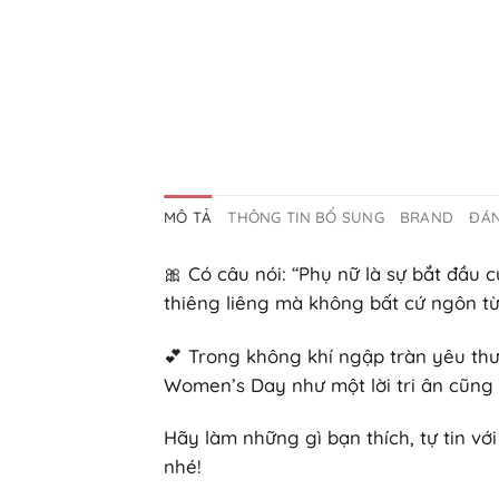
MÔ TẢ
THÔNG TIN BỔ SUNG
BRAND
ĐÁN
🎀 Có câu nói: “Phụ nữ là sự bắt đầu 
thiêng liêng mà không bất cứ ngôn từ
💕 Trong không khí ngập tràn yêu th
Women’s Day như một lời tri ân cũng
Hãy làm những gì bạn thích, tự tin vớ
nhé!