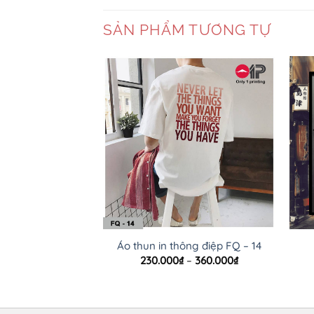
SẢN PHẨM TƯƠNG TỰ
Áo thun in thông điệp FQ – 14
Khoảng
230.000
₫
–
360.000
₫
giá:
từ
230.000₫
đến
360.000₫