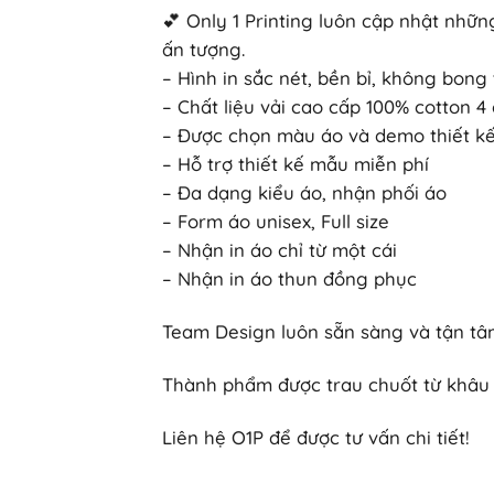
💕 Only 1 Printing luôn cập nhật nh
ấn tượng.
– Hình in sắc nét, bền bỉ, không bong 
– Chất liệu vải cao cấp 100% cotton 
– Được chọn màu áo và demo thiết kế 
– Hỗ trợ thiết kế mẫu miễn phí
– Đa dạng kiểu áo, nhận phối áo
– Form áo unisex, Full size
– Nhận in áo chỉ từ một cái
– Nhận in áo thun đồng phục
Team Design luôn sẵn sàng và tận tâm
Thành phẩm được trau chuốt từ khâu 
Liên hệ O1P để được tư vấn chi tiết!