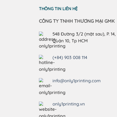
THÔNG TIN LIÊN HỆ
CÔNG TY TNHH THƯƠNG MẠI GMK
548 Đường 3/2 (mặt sau), P. 14,
Quận 10, Tp HCM
(+84) 903 008 114
info@only1printing.com
only1printing.vn