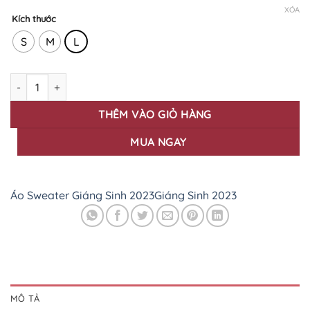
XÓA
Kích thước
S
M
L
Áo sweater đen ấm áp với họa tiết Giáng Sinh độc đáo SW-6 số 
THÊM VÀO GIỎ HÀNG
MUA NGAY
Áo Sweater Giáng Sinh 2023
Giáng Sinh 2023
MÔ TẢ