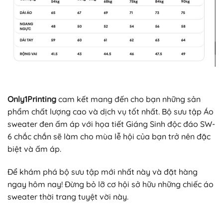
Only1Printing
cam kết mang đến cho bạn những sản
phẩm chất lượng cao và dịch vụ tốt nhất. Bộ sưu tập Áo
sweater đen ấm áp với họa tiết Giáng Sinh độc đáo SW-
6 chắc chắn sẽ làm cho mùa lễ hội của bạn trở nên đặc
biệt và ấm áp.
Để khám phá bộ sưu tập mới nhất này và đặt hàng
ngay hôm nay! Đừng bỏ lỡ cơ hội sở hữu những chiếc áo
sweater thời trang tuyệt vời này.