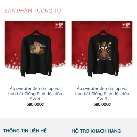
SẢN PHẨM TƯƠNG TỰ
Áo sweater đen ấm áp với
Áo sweater đen ấm áp với
họa tiết Giáng Sinh độc đáo
họa tiết Giáng Sinh độc đáo
SW-4
SW-3
380.000
₫
380.000
₫
THÔNG TIN LIÊN HỆ
HỖ TRỢ KHÁCH HÀNG