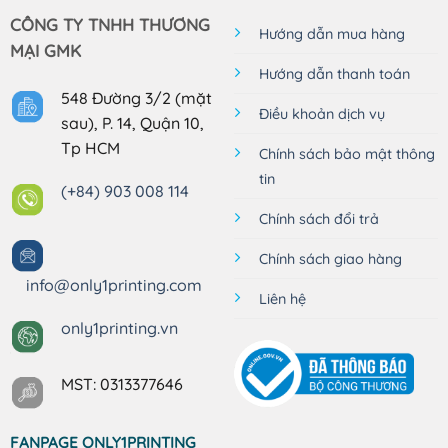
CÔNG TY TNHH THƯƠNG
Hướng dẫn mua hàng
MẠI GMK
Hướng dẫn thanh toán
548 Đường 3/2 (mặt
Điều khoản dịch vụ
sau), P. 14, Quận 10,
Tp HCM
Chính sách bảo mật thông
tin
(+84) 903 008 114
Chính sách đổi trả
Chính sách giao hàng
info@only1printing.com
Liên hệ
only1printing.vn
MST: 0313377646
FANPAGE ONLY1PRINTING