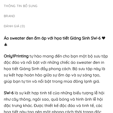
THÔNG TIN BỔ SUNG
BRAND
ĐÁNH GIÁ (0)
Áo sweater đen ấm áp với họa tiết Giáng Sinh SW-6
🖤
🎄
Only1Printing
tự hào mang đến cho bạn một bộ sưu tập
độc đáo và nổi bật với những chiếc áo sweater đen in
họa tiết Giáng Sinh đầy phong cách. Bộ sưu tập này là
sự kết hợp hoàn hảo giữa sự ấm áp và sự sáng tạo,
giúp bạn tự tin và nổi bật trong mùa đông lạnh giá.
SW-6
là sự kết hợp tinh tế của những biểu tượng lễ hội
như cây thông, ngôi sao, quả bóng và hình ảnh lễ hội
đặc trưng khác. Được thiết kế độc đáo và tinh tế, các
họa tiết này tạo nên một phong cách thời trang độc