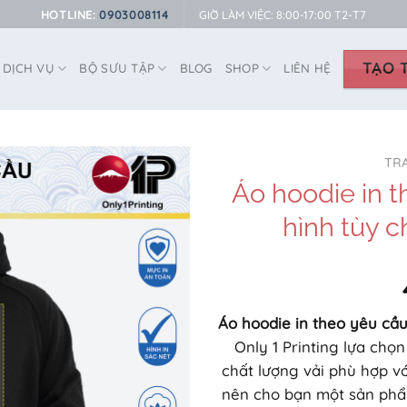
HOTLINE:
0903008114
GIỜ LÀM VIỆC: 8:00-17:00 T2-T7
TẠO T
DỊCH VỤ
BỘ SƯU TẬP
BLOG
SHOP
LIÊN HỆ
TR
Áo hoodie in th
hình tùy c
Áo hoodie in theo yêu cầ
Only 1 Printing lựa chọn
chất lượng vải phù hợp với
nên cho bạn một sản phẩ