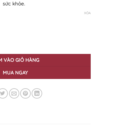
sức khỏe.
XÓA
 1 vị trí hình tùy chọn - form unisex số lượng
M VÀO GIỎ HÀNG
MUA NGAY