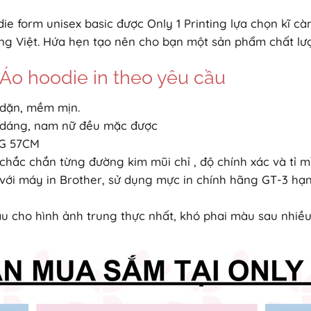
ie form unisex basic được Only 1 Printing lựa chọn kĩ cà
rường Việt. Hứa hẹn tạo nên cho bạn một sản phẩm chất l
 hoodie in theo yêu cầu
y dặn, mềm mịn.
c dáng, nam nữ đều mặc được
NG 57CM
hắc chắn từng đường kim mũi chỉ , độ chính xác và tỉ mỉ
i với máy in Brother, sử dụng mực in chính hãng GT-3 hạ
u cho hình ảnh trung thực nhất, khó phai màu sau nhiều 