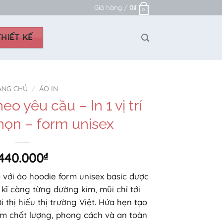
Giỏ hàng /
0
₫
0
HIẾT KẾ
ANG CHỦ
/
ÁO IN
eo yêu cầu – In 1 vị trí
họn – form unisex
440.000
₫
u
với áo hoodie form unisex basic được
 kĩ càng từng đường kim, mũi chỉ tới
 thị hiếu thị trường Việt. Hứa hẹn tạo
m chất lượng, phong cách và an toàn