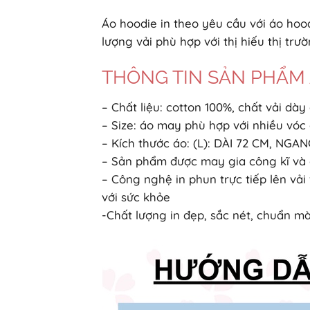
Áo hoodie in theo yêu cầu với áo hood
lượng vải phù hợp với thị hiếu thị t
THÔNG TIN SẢN PHẨM Áo
– Chất liệu: cotton 100%, chất vải dà
– Size: áo may phù hợp với nhiều vó
– Kích thước áo: (L): DÀI 72 CM, NGA
– Sản phẩm được may gia công kĩ và c
– Công nghệ in phun trực tiếp lên vả
với sức khỏe
-Chất lượng in đẹp, sắc nét, chuẩn mà