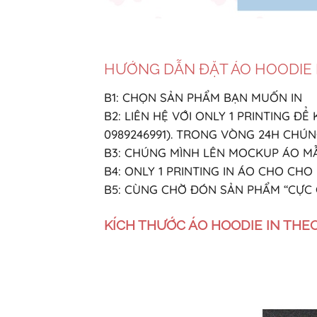
HƯỚNG DẪN ĐẶT ÁO HOODIE 
B1: CHỌN SẢN PHẨM BẠN MUỐN IN
B2: LIÊN HỆ VỚI ONLY 1 PRINTING 
0989246991). TRONG VÒNG 24H CHÚNG
B3: CHÚNG MÌNH LÊN MOCKUP ÁO MẪ
B4: ONLY 1 PRINTING IN ÁO CHO CHO
B5: CÙNG CHỜ ĐÓN SẢN PHẨM “CỰC 
KÍCH THƯỚC ÁO HOODIE IN THE