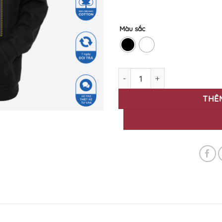
Màu sắc
Áo hoodie in theo yêu cầu - In
THÊ
)