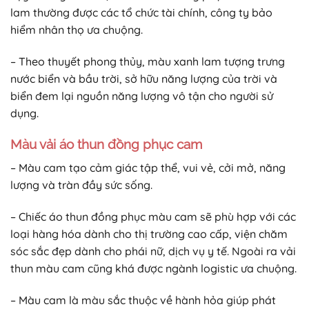
lam thường được các tổ chức tài chính, công ty bảo
hiểm nhân thọ ưa chuộng.
– Theo thuyết phong thủy, màu xanh lam tượng trưng
nước biển và bầu trời, sở hữu năng lượng của trời và
biển đem lại nguồn năng lượng vô tận cho người sử
dụng.
Màu vải áo thun đồng phục cam
– Màu cam tạo cảm giác tập thể, vui vẻ, cởi mở, năng
lượng và tràn đầy sức sống.
– Chiếc áo thun đồng phục màu cam sẽ phù hợp với các
loại hàng hóa dành cho thị trường cao cấp, viện chăm
sóc sắc đẹp dành cho phái nữ, dịch vụ y tế. Ngoài ra vải
thun màu cam cũng khá được ngành logistic ưa chuộng.
– Màu cam là màu sắc thuộc về hành hỏa giúp phát