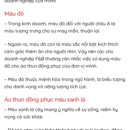
doanh nghiệp của mình!
Màu đỏ
– Trong kinh doanh, màu đỏ đối với người châu Á là
màu tượng trưng cho sự may mắn, thuận lợi.
– Ngoài ra, màu đỏ còn là màu sắc nổi bật kích thích
cảm giác thèm ăn cho người nhìn. Vậy nên các chủ
doanh nghiệp F&B thường cân nhắc việc sử dụng màu
đỏ cho áo thun đồng phục của đơn vị mình.
– Màu đỏ thuộc mệnh hỏa trong ngũ hành, là biểu tượng
cho danh vọng và năng lượng tích cực.
Áo thun đồng phục màu xanh lá
– Màu xanh lá cây mang ý nghĩa về sự sống, niềm hy
vọng và sức khỏe.
– Để tạo cảm giác thân thiện hơn với môi trường, đồng