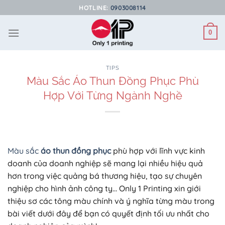
Bỏ
HOTLINE:
0903008114
qua
nội
0
dung
TIPS
Màu Sắc Áo Thun Đồng Phục Phù
Hợp Với Từng Ngành Nghề
Màu sắc
áo thun đồng phục
phù hợp với lĩnh vực kinh
doanh của doanh nghiệp sẽ mang lại nhiều hiệu quả
hơn trong việc quảng bá thương hiệu, tạo sự chuyên
nghiệp cho hình ảnh công ty… Only 1 Printing xin giới
thiệu sơ các tông màu chính và ý nghĩa từng màu trong
bài viết dưới đây để bạn có quyết định tối ưu nhất cho