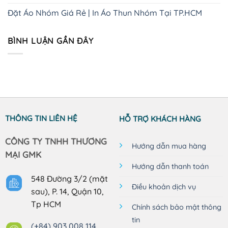
Đặt Áo Nhóm Giá Rẻ | In Áo Thun Nhóm Tại TP.HCM
BÌNH LUẬN GẦN ĐÂY
THÔNG TIN LIÊN HỆ
HỖ TRỢ KHÁCH HÀNG
CÔNG TY TNHH THƯƠNG
Hướng dẫn mua hàng
MẠI GMK
Hướng dẫn thanh toán
548 Đường 3/2 (mặt
Điều khoản dịch vụ
sau), P. 14, Quận 10,
Tp HCM
Chính sách bảo mật thông
tin
(+84) 903 008 114