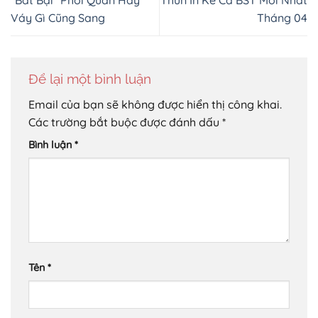
“Bất Bại” Phối Quần Hay
Thun In Kể Cả BST Mới Nhất
Váy Gì Cũng Sang
Tháng 04
Để lại một bình luận
Email của bạn sẽ không được hiển thị công khai.
Các trường bắt buộc được đánh dấu
*
Bình luận
*
Tên
*