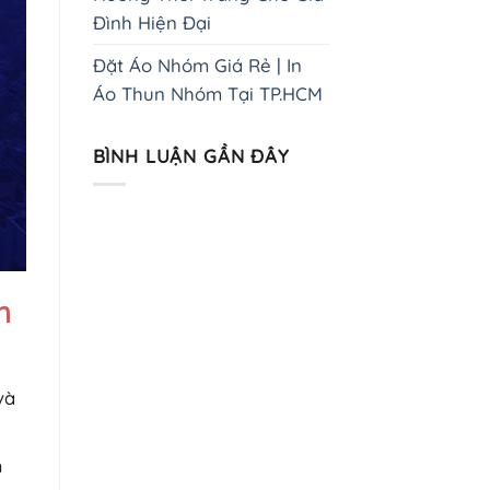
Đình Hiện Đại
Đặt Áo Nhóm Giá Rẻ | In
Áo Thun Nhóm Tại TP.HCM
BÌNH LUẬN GẦN ĐÂY
n
và
m