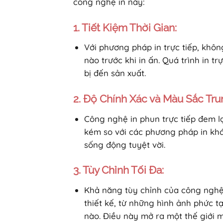
công nghệ in này:
1. Tiết Kiệm Thời Gian:
Với phương pháp in trực tiếp, khôn
nào trước khi in ấn. Quá trình in tr
bị đến sản xuất.
2. Độ Chính Xác và Màu Sắc Tru
Công nghệ in phun trực tiếp đem l
kém so với các phương pháp in khác.
sống động tuyệt vời.
3. Tùy Chỉnh Tối Đa:
Khả năng tùy chỉnh của công nghệ i
thiết kế, từ những hình ảnh phức t
nào. Điều này mở ra một thế giới 