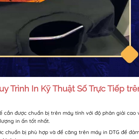
 Trình In Kỹ Thuật Số Trực Tiếp trê
kế cần được chuẩn bị trên máy tính với độ phân giải cao 
ượng in ấn tốt nhất.
ợc chuẩn bị phù hợp và để căng trên máy in DTG để đả