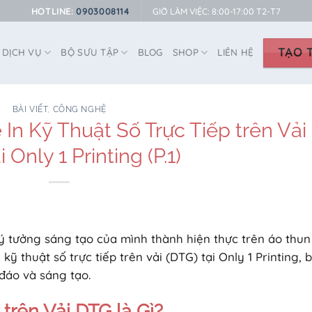
HOTLINE:
0903008114
GIỜ LÀM VIỆC: 8:00-17:00 T2-T7
TẠO T
DỊCH VỤ
BỘ SƯU TẬP
BLOG
SHOP
LIÊN HỆ
BÀI VIẾT
,
CÔNG NGHỆ
 In Kỹ Thuật Số Trực Tiếp trên Vải
 Only 1 Printing (P.1)
ý tưởng sáng tạo của mình thành hiện thực trên áo thun
ỹ thuật số trực tiếp trên vải (DTG) tại Only 1 Printing, 
đáo và sáng tạo.
 trên Vải DTG là Gì?