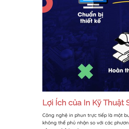
Lợi Ích của In Kỹ Thuật 
Công nghệ in phun trực tiếp là một bư
không thể phủ nhận so với các phươn