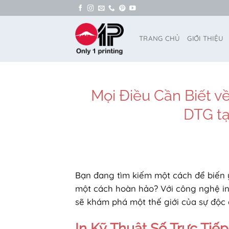
Bỏ
qua
nội
TRANG CHỦ
GIỚI THIỆU
dung
Mọi Điều Cần Biết về
DTG tại
Bạn đang tìm kiếm một cách để biến 
một cách hoàn hảo? Với công nghệ in k
sẽ khám phá một thế giới của sự độc 
In Kỹ Thuật Số Trực Tiếp