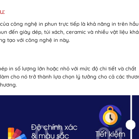
u:
của công nghệ in phun trực tiếp là khả năng in trên hầu
thun đến giày dép, túi xách, ceramic và nhiều vật liệu kh
ng tạo với công nghệ in này.
ép in số lượng lớn hoặc nhỏ với mức độ chi tiết và chất
 làm cho nó trở thành lựa chọn lý tưởng cho cả các thươ
phương.