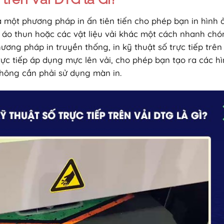
 là một phương pháp in ấn tiên tiến cho phép bạn in hình 
ủa áo thun hoặc các vật liệu vải khác một cách nhanh ch
ơng pháp in truyền thống, in kỹ thuật số trực tiếp trên
rực tiếp áp dụng mực lên vải, cho phép bạn tạo ra các h
không cần phải sử dụng màn in.