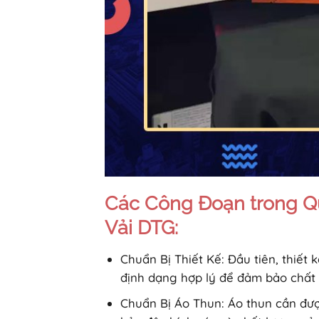
Các Công Đoạn trong Quy
Vải DTG:
Chuẩn Bị Thiết Kế: Đầu tiên, thiết 
định dạng hợp lý để đảm bảo chất l
Chuẩn Bị Áo Thun: Áo thun cần đư