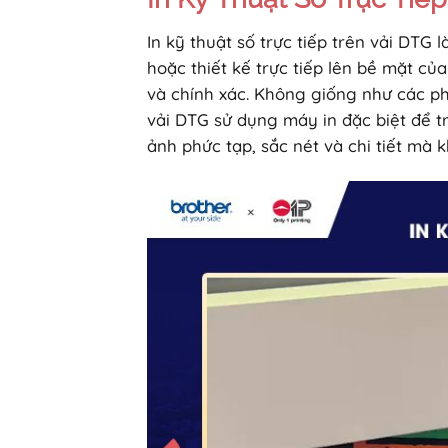
In kỹ thuật số trực tiếp trên vải DTG
hoặc thiết kế trực tiếp lên bề mặt c
và chính xác. Không giống như các phư
vải DTG sử dụng máy in đặc biệt để t
ảnh phức tạp, sắc nét và chi tiết mà 