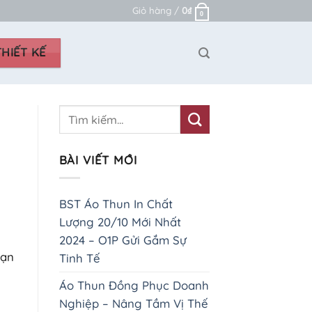
Giỏ hàng /
0
₫
0
HIẾT KẾ
BÀI VIẾT MỚI
BST Áo Thun In Chất
Lượng 20/10 Mới Nhất
2024 – O1P Gửi Gắm Sự
bạn
Tinh Tế
Áo Thun Đồng Phục Doanh
Nghiệp – Nâng Tầm Vị Thế