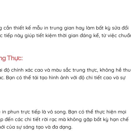
g cần thiết kế mẫu in trung gian hay làm bất kỳ sửa đổi
ực tiếp này giúp tiết kiệm thời gian đáng kể, từ việc chuẩ
ng Thực:
ại độ chính xác cao và màu sắc trung thực, không hề th
 Bạn có thể tái tạo hình ảnh với độ chi tiết cao và sự
n phun trực tiếp là vô song. Bạn có thể thực hiện mọi
ạp đến các chi tiết rời rạc mà không gặp bất kỳ hạn chế
mới của sự sáng tạo và đa dạng.