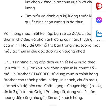
lựa chọn xưởng in áo thun uy tín và chất
lượng.
Tìm hiểu và đánh giá kỹ lưỡng trước khi
quyết định chọn xưởng in áo thun.
Với những mẹo thiết kế này, bạn sẽ có được chiếc áo
thun in chữ đẹp và phản ánh đúng cá nhân, thương hiệu
của mình. Hãy để O1P hỗ trợ bạn trong việc tạo ra một
mẫu áo thun in chữ độc đáo và ấn tượng nhất!
Only 1 Printing cung cấp dịch vụ thiết kế & in áo theo
yêu cầu “Only For You” với công nghệ in kỹ thuật số –
máy in Brother GTX600EC, sử dụng mực in chính hãng
Brother cho thành phẩm in đẹp, in nhanh, chuẩn màu,
sắc nét và độ bền cao. Chất lượng – Chuyên Nghiệp – Uy
tín là 3 giá trị mà Only 1 Printing đã, đang và sẽ luôn
hướng đến cũng như gửi đến quý khách hàng.