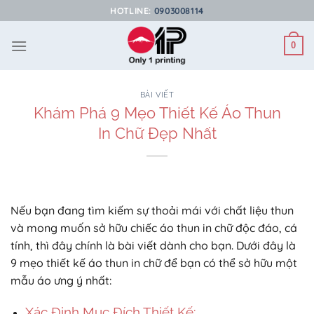
Bỏ
HOTLINE:
0903008114
qua
nội
0
dung
BÀI VIẾT
Khám Phá 9 Mẹo Thiết Kế Áo Thun
In Chữ Đẹp Nhất
Nếu bạn đang tìm kiếm sự thoải mái với chất liệu thun
và mong muốn sở hữu chiếc áo thun in chữ độc đáo, cá
tính, thì đây chính là bài viết dành cho bạn. Dưới đây là
9 mẹo thiết kế áo thun in chữ để bạn có thể sở hữu một
mẫu áo ưng ý nhất:
Xác Định Mục Đích Thiết Kế: