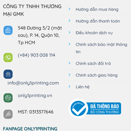
CÔNG TY TNHH THƯƠNG
Hướng dẫn mua hàng
MẠI GMK
Hướng dẫn thanh toán
548 Đường 3/2 (mặt
Điều khoản dịch vụ
sau), P. 14, Quận 10,
Tp HCM
Chính sách bảo mật thông
tin
(+84) 903 008 114
Chính sách đổi trả
Chính sách giao hàng
info@only1printing.com
Liên hệ
only1printing.vn
MST: 0313377646
FANPAGE ONLY1PRINTING