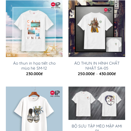
Áo thun in họa tiết cho
ÁO THUN IN HÌNH CHẤT
mùa hè SM-12
NHẬT SA-05
230.000
₫
250.000
₫
–
430.000
₫
BỘ SƯU TẬP MÈO MẶP AMI
01