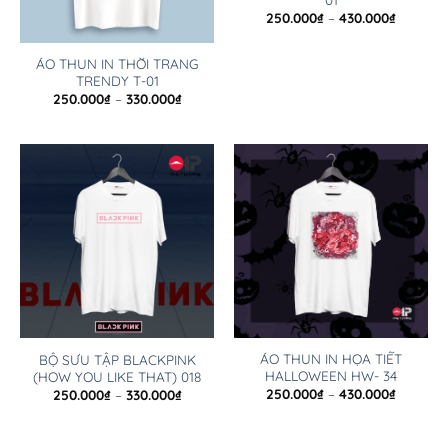
250.000
₫
–
430.000
₫
ÁO THUN IN THỜI TRANG
TRENDY T-01
250.000
₫
–
330.000
₫
ÁO THUN IN HỌA TIẾT
BỘ SƯU TẬP BLACKPINK
HALLOWEEN HW- 34
(HOW YOU LIKE THAT) 018
250.000
₫
–
430.000
₫
250.000
₫
–
330.000
₫