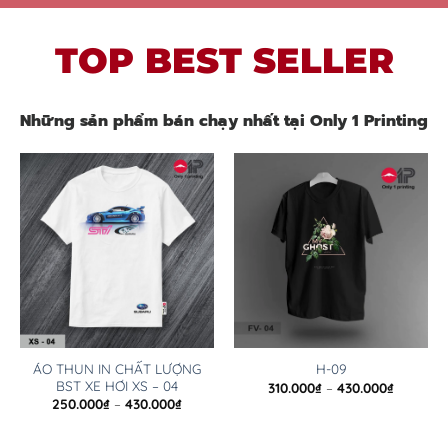
TOP BEST SELLER
Những sản phẩm bán chạy nhất tại Only 1 Printing
ÁO THUN IN CHẤT LƯỢNG
H-09
BST XE HƠI XS – 04
310.000
₫
–
430.000
₫
250.000
₫
–
430.000
₫