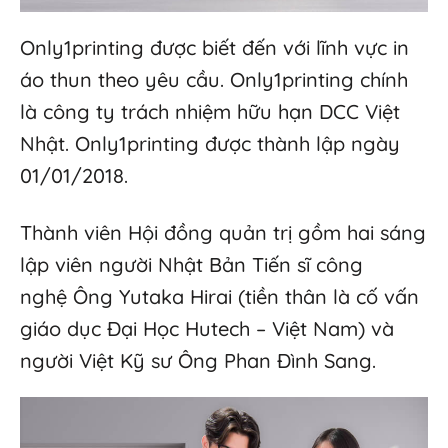
Only1printing được biết đến với lĩnh vực in
áo thun theo yêu cầu. Only1printing chính
là công ty trách nhiệm hữu hạn DCC Việt
Nhật. Only1printing được thành lập ngày
01/01/2018.
Thành viên Hội đồng quản trị gồm hai sáng
lập viên người Nhật Bản Tiến sĩ công
nghệ Ông Yutaka Hirai (tiền thân là cố vấn
giáo dục Đại Học Hutech – Việt Nam) và
người Việt Kỹ sư Ông Phan Đình Sang.