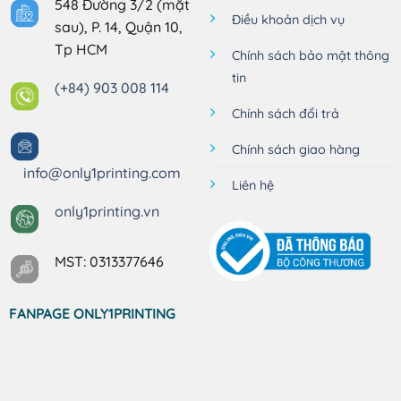
548 Đường 3/2 (mặt
Điều khoản dịch vụ
sau), P. 14, Quận 10,
Tp HCM
Chính sách bảo mật thông
tin
(+84) 903 008 114
Chính sách đổi trả
Chính sách giao hàng
info@only1printing.com
Liên hệ
only1printing.vn
MST: 0313377646
FANPAGE ONLY1PRINTING