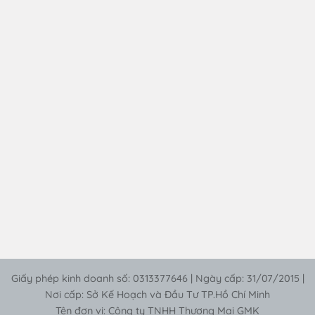
Giấy phép kinh doanh số: 0313377646 | Ngày cấp: 31/07/2015 |
Nơi cấp: Sở Kế Hoạch và Đầu Tư TP.Hồ Chí Minh
Tên đơn vị: Công ty TNHH Thương Mại GMK