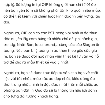
hợp lý. Số lượng in tại O1P không giới hạn chỉ từ 01 áo
nên bạn yên tâm sẽ không phải tồn kho quá nhiều mẫu,
có thể tiết kiệm với chiến lược kinh doanh bền vững, lâu
dài.
Ngoài ra, O1P còn có các BST riêng với hình in áo thun
độc quyền lấy cảm hứng từ nhiều chủ đề: phi hành gia,
trendy, Nhật Bản, local brand,… cùng các câu Slogan ấn
tượng. Nếu bạn bí ý tưởng in áo thun theo yêu cầu giá
rẻ, bạn sẽ được đội ngũ nhân viên thiết kế tư vấn và hỗ
trợ để cho ra mẫu thiết kế vừa ý nhất.
Ngoài ra, bạn sẽ được trực tiếp tư vấn cho bạn về chất
liệu vải tốt nhất, màu sắc áo đẹp nhất, kiểu dáng áo
thời trang nhất, hình in độc đáo nhất trên mỗi chiếc áo
phông bạn đặt in. Qua đó sẽ là thông tin hữu ích dành
cho từng đối tượng khách hàng.