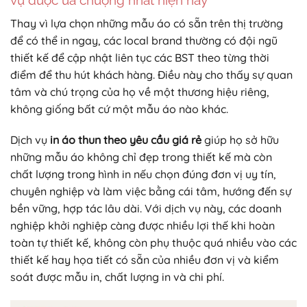
vụ được ưa chuộng nhất hiện nay
Thay vì lựa chọn những mẫu áo có sẵn trên thị trường
để có thể in ngay, các local brand thường có đội ngũ
thiết kế để cập nhật liên tục các BST theo từng thời
điểm để thu hút khách hàng. Điều này cho thấy sự quan
tâm và chú trọng của họ về một thương hiệu riêng,
không giống bất cứ một mẫu áo nào khác.
Dịch vụ
in áo thun theo yêu cầu
giá rẻ
giúp họ sở hữu
những mẫu áo không chỉ đẹp trong thiết kế mà còn
chất lượng trong hình in nếu chọn đúng đơn vị uy tín,
chuyên nghiệp và làm việc bằng cái tâm, hướng đến sự
bền vững, hợp tác lâu dài. Với dịch vụ này, các doanh
nghiệp khởi nghiệp càng được nhiều lợi thế khi hoàn
toàn tự thiết kế, không còn phụ thuộc quá nhiều vào các
thiết kế hay họa tiết có sẵn của nhiều đơn vị và kiểm
soát được mẫu in, chất lượng in và chi phí.