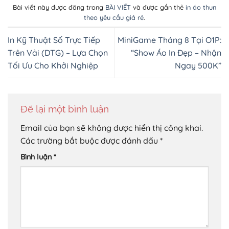
Bài viết này được đăng trong
BÀI VIẾT
và được gắn thẻ
in áo thun
theo yêu cầu giá rẻ
.
In Kỹ Thuật Số Trực Tiếp
MiniGame Tháng 8 Tại O1P:
Trên Vải (DTG) – Lựa Chọn
“Show Áo In Đẹp – Nhận
Tối Ưu Cho Khởi Nghiệp
Ngay 500K”
Để lại một bình luận
Email của bạn sẽ không được hiển thị công khai.
Các trường bắt buộc được đánh dấu
*
Bình luận
*