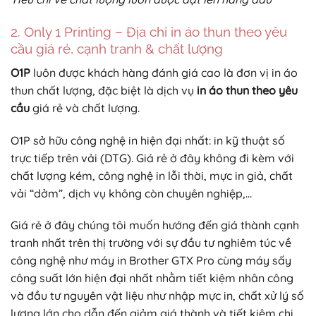
2. Only 1 Printing – Địa chỉ in áo thun theo yêu
cầu giá rẻ, cạnh tranh & chất lượng
O1P
luôn được khách hàng đánh giá cao là đơn vị in áo
thun chất lượng, đặc biệt là dịch vụ
in áo thun theo yêu
cầu
giá rẻ và chất lượng.
O1P sở hữu công nghệ in hiện đại nhất: in kỹ thuật số
trực tiếp trên vải (DTG). Giá rẻ ở đây không đi kèm với
chất lượng kém, công nghệ in lỗi thời, mực in giả, chất
vải “dởm”, dịch vụ không còn chuyên nghiệp,…
Giá rẻ ở đây chúng tôi muốn hướng đến giá thành cạnh
tranh nhất trên thị trường với sự đầu tư nghiêm túc về
công nghệ như máy in Brother GTX Pro cùng máy sấy
công suất lớn hiện đại nhất nhằm tiết kiệm nhân công
và đầu tư nguyên vật liệu như nhập mực in, chất xử lý số
lượng lớn cho dẫn đến giảm giá thành và tiết kiệm chi