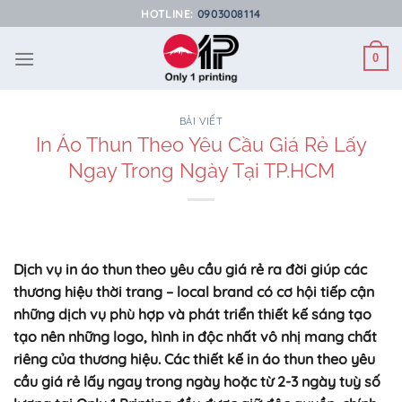
Bỏ
HOTLINE:
0903008114
qua
nội
0
dung
BÀI VIẾT
In Áo Thun Theo Yêu Cầu Giá Rẻ Lấy
Ngay Trong Ngày Tại TP.HCM
Dịch vụ in áo thun theo yêu cầu giá rẻ ra đời giúp các
thương hiệu thời trang – local brand có cơ hội tiếp cận
những dịch vụ phù hợp và phát triển thiết kế sáng tạo
tạo nên những logo, hình in độc nhất vô nhị mang chất
riêng của thương hiệu. Các thiết kế in áo thun theo yêu
cầu giá rẻ lấy ngay trong ngày hoặc từ 2-3 ngày tuỳ số