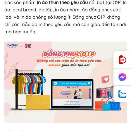
Các sản phẩm
in áo thun theo yêu cầu
nổi bật tại O1P: In
áo local brand, áo lớp, in áo nhóm, áo đồng phục các
loại và in áo phông số lượng ít. Đồng phục O1P không
chỉ các mẫu áo in theo yêu cầu mà còn giao đến tận nơi
mà bạn muốn.