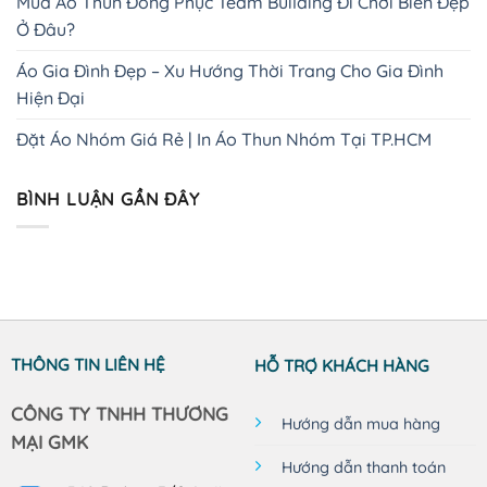
Mua Áo Thun Đồng Phục Team Building Đi Chơi Biển Đẹp
Ở Đâu?
Áo Gia Đình Đẹp – Xu Hướng Thời Trang Cho Gia Đình
Hiện Đại
Đặt Áo Nhóm Giá Rẻ | In Áo Thun Nhóm Tại TP.HCM
BÌNH LUẬN GẦN ĐÂY
THÔNG TIN LIÊN HỆ
HỖ TRỢ KHÁCH HÀNG
CÔNG TY TNHH THƯƠNG
Hướng dẫn mua hàng
MẠI GMK
Hướng dẫn thanh toán