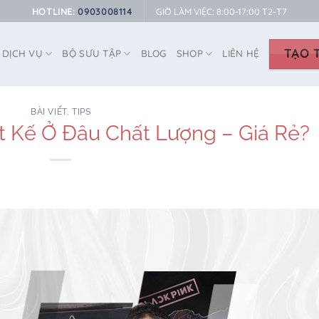
HOTLINE:
0903008114
GIỜ LÀM VIỆC: 8:00-17:00 T2-T7
TẠO T
DỊCH VỤ
BỘ SƯU TẬP
BLOG
SHOP
LIÊN HỆ
BÀI VIẾT
,
TIPS
t Kế Ở Đâu Chất Lượng – Giá Rẻ?