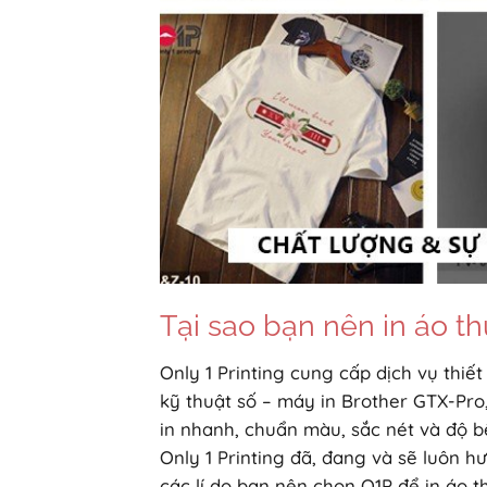
Tại sao bạn nên in áo t
Only 1 Printing cung cấp dịch vụ thiế
kỹ thuật số – máy in Brother GTX-Pro
in nhanh, chuẩn màu, sắc nét và độ bề
Only 1 Printing đã, đang và sẽ luôn 
các lí do bạn nên chọn O1P để in áo t