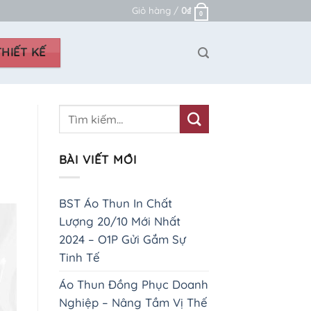
Giỏ hàng /
0
₫
0
HIẾT KẾ
BÀI VIẾT MỚI
BST Áo Thun In Chất
Lượng 20/10 Mới Nhất
2024 – O1P Gửi Gắm Sự
Tinh Tế
Áo Thun Đồng Phục Doanh
Nghiệp – Nâng Tầm Vị Thế