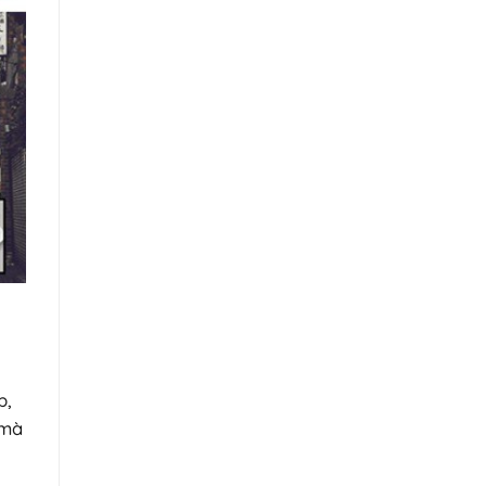
p,
 mà