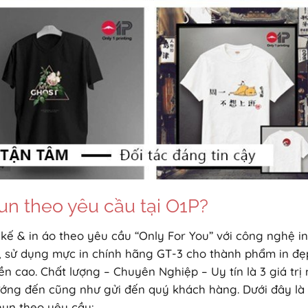
hun theo yêu cầu tại O1P?
t kế & in áo theo yêu cầu “Only For You” với công nghệ in
, sử dụng mực in chính hãng GT-3 cho thành phẩm in đẹ
n cao. Chất lượng – Chuyên Nghiệp – Uy tín là 3 giá trị
hướng đến cũng như gửi đến quý khách hàng. Dưới đây là
hun theo yêu cầu: