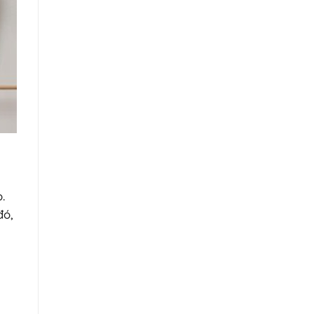
.
đó,