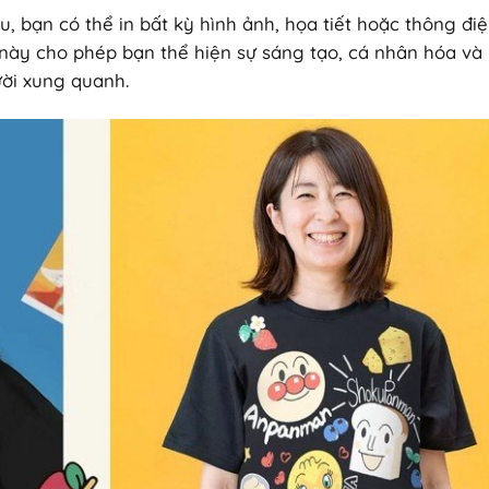
u, bạn có thể in bất kỳ hình ảnh, họa tiết hoặc thông đi
 này cho phép bạn thể hiện sự sáng tạo, cá nhân hóa và
ười xung quanh.