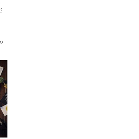
à
để
n
ạo