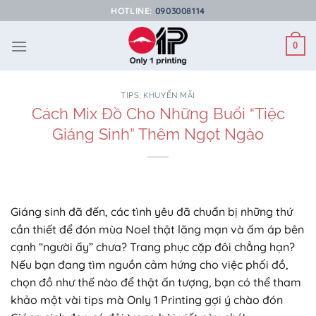
Bỏ
HOTLINE:
0903008114
qua
nội
0
dung
TIPS
,
KHUYẾN MÃI
Cách Mix Đồ Cho Những Buổi “Tiệc
Giáng Sinh” Thêm Ngọt Ngào
Giáng sinh đã đến, các tình yêu đã chuẩn bị những thứ
cần thiết để đón mùa Noel thật lãng mạn và ấm áp bên
cạnh “người ấy” chưa? Trang phục cặp đôi chẳng hạn?
Nếu bạn đang tìm nguồn cảm hứng cho việc phối đồ,
chọn đồ như thế nào để thật ấn tượng, bạn có thể tham
khảo một vài tips mà Only 1 Printing gợi ý chào đón