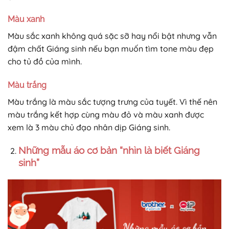
Màu xanh
Màu sắc xanh không quá sặc sỡ hay nổi bật nhưng vẫn
đậm chất Giáng sinh nếu bạn muốn tìm tone màu đẹp
cho tủ đồ của mình.
Màu trắng
Màu trắng là màu sắc tượng trưng của tuyết. Vì thế nên
màu trắng kết hợp cùng màu đỏ và màu xanh được
xem là 3 màu chủ đạo nhân dịp Giáng sinh.
Những mẫu áo cơ bản “nhìn là biết Giáng
sinh”