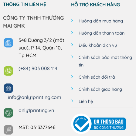
THÔNG TIN LIÊN HỆ
HỖ TRỢ KHÁCH HÀNG
CÔNG TY TNHH THƯƠNG
Hướng dẫn mua hàng
MẠI GMK
Hướng dẫn thanh toán
548 Đường 3/2 (mặt
Điều khoản dịch vụ
sau), P. 14, Quận 10,
Tp HCM
Chính sách bảo mật thông
tin
(+84) 903 008 114
Chính sách đổi trả
Chính sách giao hàng
info@only1printing.com
Liên hệ
only1printing.vn
MST: 0313377646