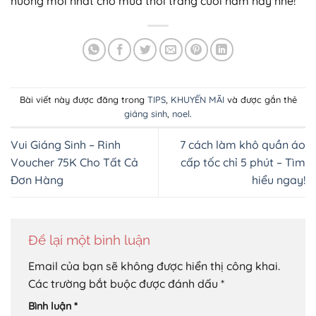
hướng mới nhất cho mùa thời trang cuối năm nay nhé!
Bài viết này được đăng trong
TIPS
,
KHUYẾN MÃI
và được gắn thẻ
giáng sinh
,
noel
.
Vui Giáng Sinh – Rinh
7 cách làm khô quần áo
Voucher 75K Cho Tất Cả
cấp tốc chỉ 5 phút – Tìm
Đơn Hàng
hiểu ngay!
Để lại một bình luận
Email của bạn sẽ không được hiển thị công khai.
Các trường bắt buộc được đánh dấu
*
Bình luận
*