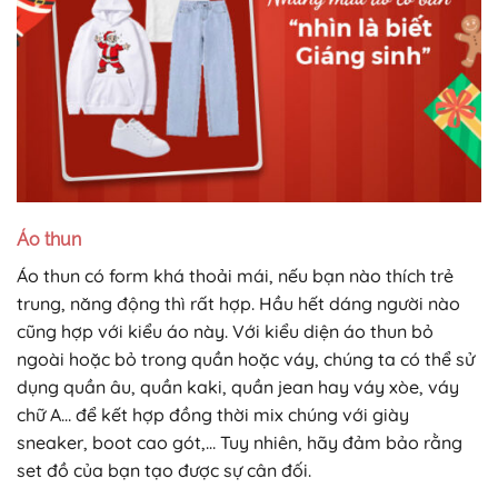
Áo thun
Áo thun có form khá thoải mái, nếu bạn nào thích trẻ
trung, năng động thì rất hợp. Hầu hết dáng người nào
cũng hợp với kiểu áo này. Với kiểu diện áo thun bỏ
ngoài hoặc bỏ trong quần hoặc váy, chúng ta có thể sử
dụng quần âu, quần kaki, quần jean hay váy xòe, váy
chữ A… để kết hợp đồng thời mix chúng với giày
sneaker, boot cao gót,… Tuy nhiên, hãy đảm bảo rằng
set đồ của bạn tạo được sự cân đối.