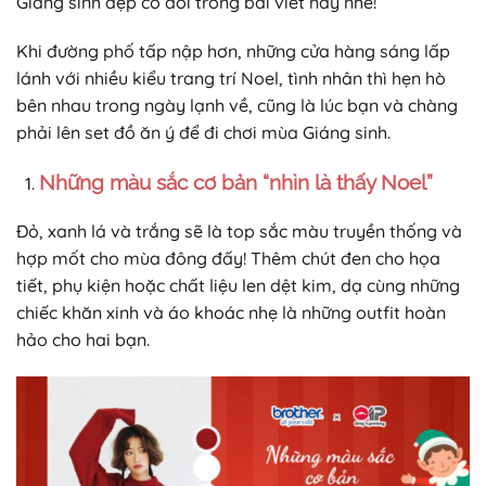
Giáng sinh đẹp có đôi trong bài viết này nhé!
Khi đường phố tấp nập hơn, những cửa hàng sáng lấp
lánh với nhiều kiểu trang trí Noel, tình nhân thì hẹn hò
bên nhau trong ngày lạnh về, cũng là lúc bạn và chàng
phải lên set đồ ăn ý để đi chơi mùa Giáng sinh.
Những màu sắc cơ bản “nhìn là thấy Noel”
Đỏ, xanh lá và trắng sẽ là top sắc màu truyền thống và
hợp mốt cho mùa đông đấy! Thêm chút đen cho họa
tiết, phụ kiện hoặc chất liệu len dệt kim, dạ cùng những
chiếc khăn xinh và áo khoác nhẹ là những outfit hoàn
hảo cho hai bạn.