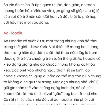
Sơ vin áo chính là tips quen thuộc, đơn giản, an toàn
nhưng hoàn hảo. Việc sơ vin gọn gàng sẽ giúp cho tỷ lệ
của set đồ trở nên cân đối hơn và đặc biệt là phù hợp
với hầu hết mọi vóc dáng.
Áo Hoodie
Áo Hoodie có xuất xứ từ một trong những kinh đô thời
trang thế giới – New York. Với thiết kế mang hơi hướng
thời trang hiện đại đậm chất thể thao nên đây là item
được giới trẻ ưa chuộng trên toàn thế giới. Áo hoodie có
kiểu dáng giống như áo khoác nhưng không có khóa
kéo. Đặc biệt vào những ngày thời tiết se lạnh, áo
hoodie không chỉ giúp giữ ấm cơ thể mà còn giúp chúng
ta khẳng định gu thời trang. Mặc đẹp nhưng phải chú ý
giữ gìn thân thể vào những ngày lạnh đó, để có sức
khỏe thật tốt mà đi chơi với “gấu” hay best friend nha.
Có rất nhiều cách mix đồ với áo hoodie như phối với