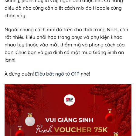
skinny, jeans hay là váy ngắn đều được hết. Cô nàng
điệu đà nào cũng cần biết cách mix áo Hoodie cùng
chân váy.
Ngoài những cách mix đồ trên cho thời trang Noel, còn
rất nhiều kiểu phối hợp trang phục và phụ kiện khác
nhau tùy thuộc vào mắt thẩm mỹ và phong cách của
bạn. Chúc bạn và gia đình có một mùa Giáng Sinh an
lành!
À đừng quên!
Điều bất ngờ từ O1P
nhé!