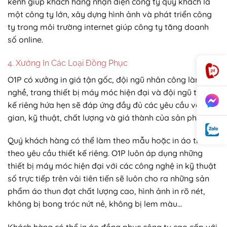
kênh giúp khách hàng nhận diện công ty quý khách là
một công ty lớn, xây dựng hình ảnh và phát triển công
ty trong môi trường internet giúp công ty tăng doanh
số online.
4. Xưởng In Các Loại Đồng Phục
O1P có xưởng in giá tận gốc, đội ngũ nhân công lành
nghề, trang thiết bị máy móc hiện đại và đội ngũ thiết
kế riêng hứa hẹn sẽ đáp ứng đầy đủ các yêu cầu về thời
gian, kỹ thuật, chất lượng và giá thành của sản phẩm.
Quý khách hàng có thể làm theo mẫu hoặc in áo thun
theo yêu cầu thiết kế riêng. O1P luôn áp dụng những
thiết bị máy móc hiện đại với các công nghệ in kỹ thuật
số trực tiếp trên vải tiên tiến sẽ luôn cho ra những sản
phẩm áo thun đạt chất lượng cao, hình ảnh in rõ nét,
không bị bong tróc nứt nẻ, không bị lem màu…