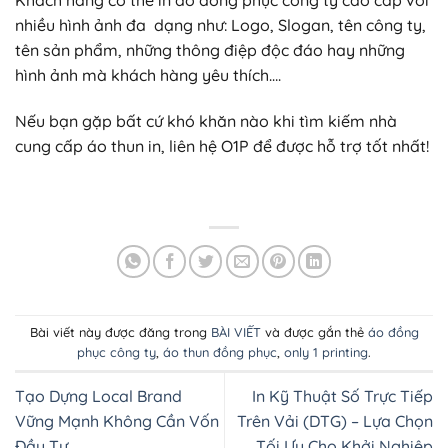
Khách hàng có thể in áo đồng phục công ty cao cấp với
nhiều hình ảnh đa dạng như: Logo, Slogan, tên công ty,
tên sản phẩm, những thông điệp độc đáo hay những
hình ảnh mà khách hàng yêu thích….
Nếu bạn gặp bất cứ khó khăn nào khi tìm kiếm nhà
cung cấp áo thun in, liên hệ O1P để được hỗ trợ tốt nhất!
Bài viết này được đăng trong
BÀI VIẾT
và được gắn thẻ
áo đồng
phục công ty
,
áo thun đồng phục
,
only 1 printing
.
Tạo Dựng Local Brand
In Kỹ Thuật Số Trực Tiếp
Vững Mạnh Không Cần Vốn
Trên Vải (DTG) – Lựa Chọn
Đầu Tư
Tối Ưu Cho Khởi Nghiệp