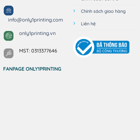
Chính sách giao hàng
info@only1printing.com
Liên hệ
only1printing.vn
MST: 0313377646
FANPAGE ONLY1PRINTING