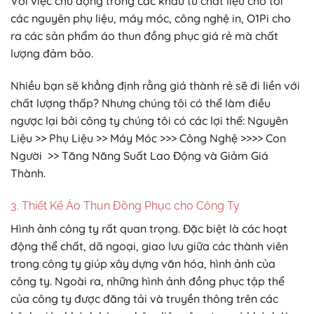
Với việc chủ động trong các khâu từ chất liệu cho tới
các nguyên phụ liệu, máy móc, công nghệ in, O1Pi cho
ra các sản phẩm áo thun đồng phục giá rẻ mà chất
lượng đảm bảo.
Nhiều bạn sẽ khẳng định rằng giá thành rẻ sẽ đi liền với
chất lượng thấp? Nhưng chúng tôi có thể làm điều
ngược lại bởi công ty chúng tôi có các lợi thế: Nguyên
Liệu >> Phụ Liệu >> Máy Móc >>> Công Nghệ >>>> Con
Người >> Tăng Năng Suất Lao Động và Giảm Giá
Thành.
3. Thiết Kế Áo Thun Đồng Phục cho Công Ty
Hình ảnh công ty rất quan trọng. Đặc biệt là các hoạt
động thể chất, dã ngoại, giao lưu giữa các thành viên
trong công ty giúp xây dựng văn hóa, hình ảnh của
công ty. Ngoài ra, những hình ảnh đồng phục tập thể
của công ty được đăng tải và truyền thông trên các