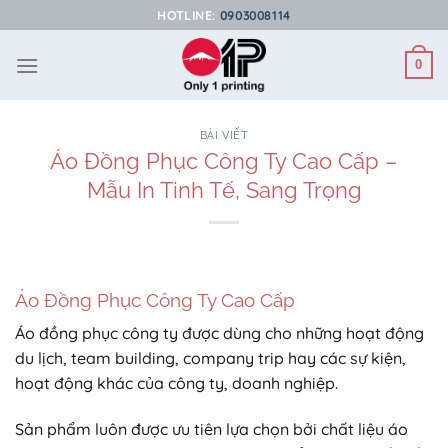
Bỏ
HOTLINE:
0903008114
qua
nội
0
dung
BÀI VIẾT
Áo Đồng Phục Công Ty Cao Cấp –
Mẫu In Tinh Tế, Sang Trọng
Áo Đồng Phục Công Ty Cao Cấp
Áo đồng phục công ty được dùng cho những hoạt động
du lịch, team building, company trip hay các sự kiện,
hoạt động khác của công ty, doanh nghiệp.
Sản phẩm luôn được ưu tiên lựa chọn bởi chất liệu áo